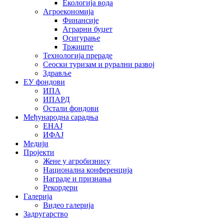
Екологија вода
Агроекономија
Финансије
Аграрни буџет
Осигурање
Тржиште
Технологија прераде
Сеоски туризам и рурални развој
Здравље
ЕУ фондови
ИПА
ИПАРД
Остали фондови
Међународна сарадња
ЕНАЈ
ИФАЈ
Медији
Пројекти
Жене у агробизнису
Национална конференција
Награде и признања
Рекордери
Галерија
Видео галерија
Задругарство