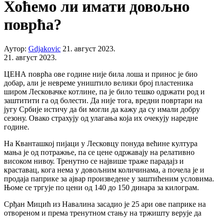
Хоћемо ли имати довољно
поврћа?
Аутор:
Gdjakovic
21. август 2023.
21. август 2023.
ЦЕНА поврћа ове године није била лоша и принос је био
добар, али је невреме уништило велики број пластеника
широм Лесковачке котлине, па је било тешко одржати род и
заштитити га од болести. Да није тога, вредни повртари на
југу Србије истичу да би могли да кажу да су имали добру
сезону. Овако страхују од улагања која их очекују наредне
године.
На Кванташкој пијаци у Лесковцу понуда већине култура
мања је од потражње, па се цене одржавају на релативно
високом нивоу. Тренутно се највише траже парадајз и
краставац, кога нема у довољним количинама, а почела је и
продаја паприке за ајвар произведене у заштићеним условима.
Њоме се тргује по цени од 140 до 150 динара за килограм.
Срђан Мицић из Навалина засадио је 25 ари ове паприке на
отвореном и према тренутном стању на тржишту верује да