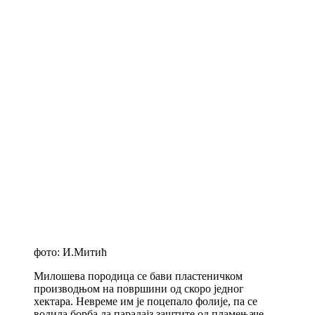
фото: И.Митић
Милошева породица се бави пластеничком
производњом на површини од скоро једног
хектара. Невреме им је поцепало фолије, па се
водила борба да парадајз заштите од пламењаче,