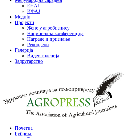
Међународна сарадња
ЕНАЈ
ИФАЈ
Медији
Пројекти
Жене у агробизнису
Национална конференција
Награде и признања
Рекордери
Галерија
Видео галерија
Задругарство
Почетна
Рубрике