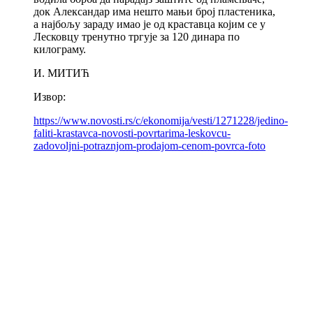
док Александар има нешто мањи број пластеника,
а најбољу зараду имао је од краставца којим се у
Лесковцу тренутно тргује за 120 динара по
килограму.
И. МИТИЋ
Извор:
https://www.novosti.rs/c/ekonomija/vesti/1271228/jedino-
faliti-krastavca-novosti-povrtarima-leskovcu-
zadovoljni-potraznjom-prodajom-cenom-povrca-foto