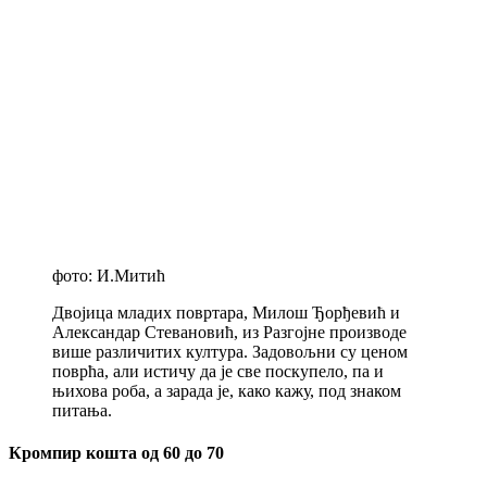
фото: И.Митић
Двојица младих повртара, Милош Ђорђевић и
Александар Стевановић, из Разгојне производе
више различитих култура. Задовољни су ценом
поврћа, али истичу да је све поскупело, па и
њихова роба, а зарада је, како кажу, под знаком
питања.
Кромпир кошта од 60 до 70