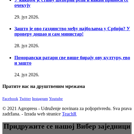
очекују
29. јул 2026.
Зашто је ово газдинство међу најбољима у Србији? У
проверу дошао и сам министар!
28. јул 2026.
Поморавски ратари све више бирају ову културу, ево
и зашто
24. јул 2026.
Пратите нас на друштвеним мрежама
Facebook
Twitter
Instagram
Youtube
© 2021 Agropress - Udruženje novinara za poljoprivredu. Sva prava
zadržana. - Izrada web stranice
TeachR
Придружите се нашој Вибер заједници