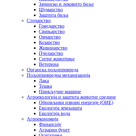
Зачинско и лековито биље
Шумарство
Заштита биља
Сточарство
Говедарство
Свињарство
Овчарство
Козарство
Живинарство
Пчеларство
Ситне животиње
Ветерина
Органска пољопривреда
Пољопривредна механизација
Лака
Тешка
Прикључне машине
Агроекологија и заштита животне средине
Обновљиви извори енергије (ОИЕ)
Екологија земљишта
Екологија вода
Агроекономија
Финансије
Аграрни буџет
Осигурање