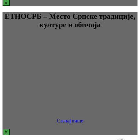
x
ЕТНОСРБ – Место Српске традиције,
културе и обичаја
Сазнај више
x