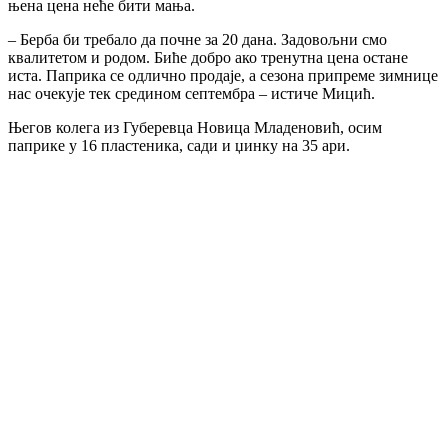
њена цена неће бити мања.
– Берба би требало да почне за 20 дана. Задовољни смо
квалитетом и родом. Биће добро ако тренутна цена остане
иста. Паприка се одлично продаје, а сезона припреме зимнице
нас очекује тек средином септембра – истиче Мицић.
Његов колега из Губеревца Новица Младеновић, осим
паприке у 16 пластеника, сади и џинку на 35 ари.