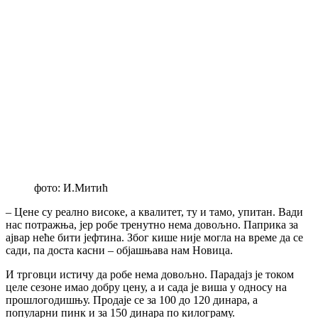
фото: И.Митић
– Цене су реално високе, а квалитет, ту и тамо, упитан. Вади
нас потражња, јер робе тренутно нема довољно. Паприка за
ајвар неће бити јефтина. Због кише није могла на време да се
сади, па доста касни – објашњава нам Новица.
И трговци истичу да робе нема довољно. Парадајз је током
целе сезоне имао добру цену, а и сада је виша у односу на
прошлогодишњу. Продаје се за 100 до 120 динара, а
популарни пинк и за 150 динара по килограму.