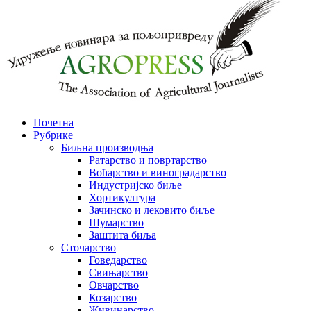
Почетна
Рубрике
Биљна производња
Ратарство и повртарство
Воћарство и виноградарство
Индустријско биље
Хортикултура
Зачинско и лековито биље
Шумарство
Заштита биља
Сточарство
Говедарство
Свињарство
Овчарство
Козарство
Живинарство