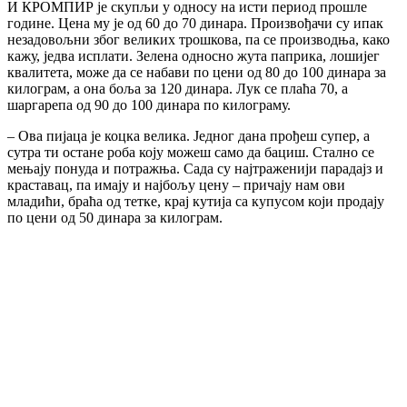
И КРОМПИР је скупљи у односу на исти период прошле
године. Цена му је од 60 до 70 динара. Произвођачи су ипак
незадовољни због великих трошкова, па се производња, како
кажу, једва исплати. Зелена односно жута паприка, лошијег
квалитета, може да се набави по цени од 80 до 100 динара за
килограм, а она боља за 120 динара. Лук се плаћа 70, а
шаргарепа од 90 до 100 динара по килограму.
– Ова пијаца је коцка велика. Једног дана прођеш супер, а
сутра ти остане роба коју можеш само да бациш. Стално се
мењају понуда и потражња. Сада су најтраженији парадајз и
краставац, па имају и најбољу цену – причају нам ови
младићи, браћа од тетке, крај кутија са купусом који продају
по цени од 50 динара за килограм.