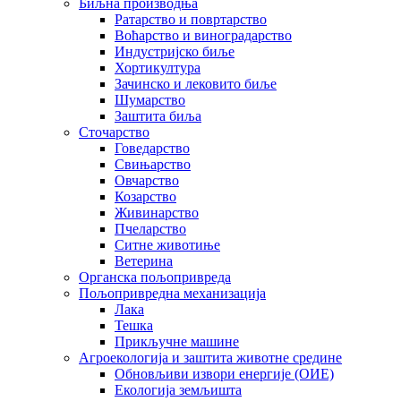
Биљна производња
Ратарство и повртарство
Воћарство и виноградарство
Индустријско биље
Хортикултура
Зачинско и лековито биље
Шумарство
Заштита биља
Сточарство
Говедарство
Свињарство
Овчарство
Козарство
Живинарство
Пчеларство
Ситне животиње
Ветерина
Органска пољопривреда
Пољопривредна механизација
Лака
Тешка
Прикључне машине
Агроекологија и заштита животне средине
Обновљиви извори енергије (ОИЕ)
Екологија земљишта