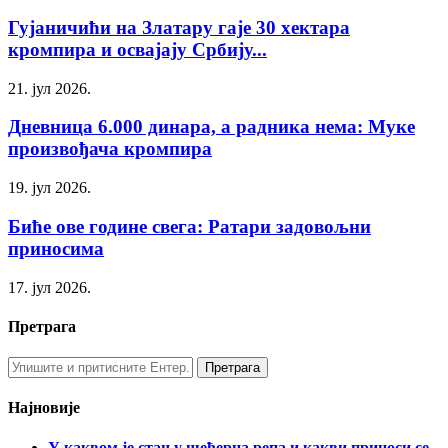
Гујаничићи на Златару гаје 30 хектара
кромпира и освајају Србију...
21. јул 2026.
Дневница 6.000 динара, а радника нема: Муке
произвођача кромпира
19. јул 2026.
Биће ове године свега: Ратари задовољни
приносима
17. јул 2026.
Претрага
Најновије
У каквом је стању шећерна репа и какви приноси се