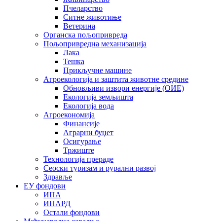
Пчеларство
Ситне животиње
Ветерина
Органска пољопривреда
Пољопривредна механизација
Лака
Тешка
Прикључне машине
Агроекологија и заштита животне средине
Обновљиви извори енергије (ОИЕ)
Екологија земљишта
Екологија вода
Агроекономија
Финансије
Аграрни буџет
Осигурање
Тржиште
Технологија прераде
Сеоски туризам и рурални развој
Здравље
ЕУ фондови
ИПА
ИПАРД
Остали фондови