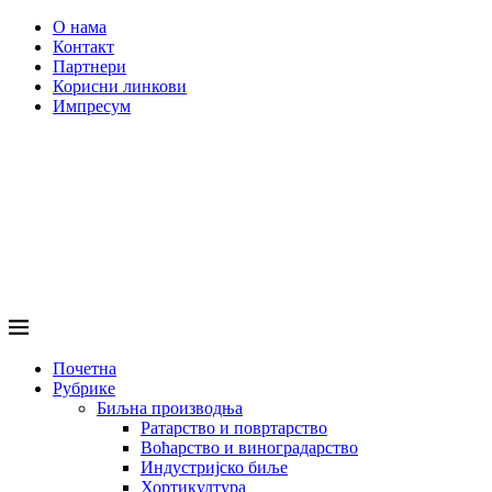
О нама
Контакт
Партнери
Корисни линкови
Импресум
Почетна
Рубрике
Биљна производња
Ратарство и повртарство
Воћарство и виноградарство
Индустријско биље
Хортикултура