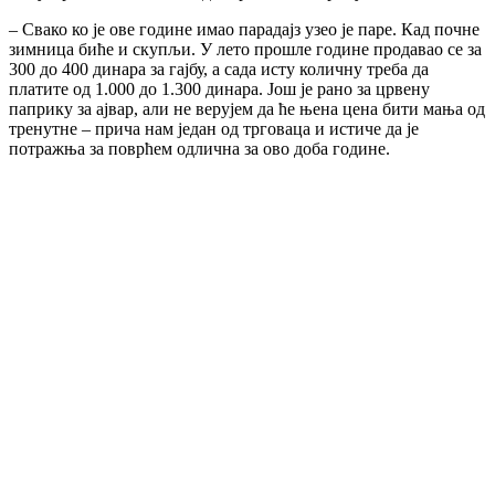
– Свако ко је ове године имао парадајз узео је паре. Кад почне
зимница биће и скупљи. У лето прошле године продавао се за
300 до 400 динара за гајбу, а сада исту количну треба да
платите од 1.000 до 1.300 динара. Још је рано за црвену
паприку за ајвар, али не верујем да ће њена цена бити мања од
тренутне – прича нам један од трговаца и истиче да је
потражња за поврћем одлична за ово доба године.