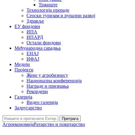
Тржиште
Технологија прераде
Сеоски туризам и рурални развој
Здравље
ЕУ фондови
ИПА
ИПАРД
Остали фондови
Међународна сарадња
ЕНАЈ
ИФАЈ
Медији
Пројекти
Жене у агробизнису
Национална конференција
Награде и признања
Рекордери
Галерија
Видео галерија
Задругарство
Претрага
Агроекономија
Ратарство и повртарство