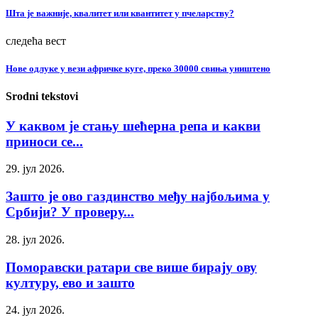
Шта је важније, квалитет или квантитет у пчеларству?
следећа вест
Нове одлуке у вези афричке куге, преко 30000 свиња уништено
Srodni tekstovi
У каквом је стању шећерна репа и какви
приноси се...
29. јул 2026.
Зашто је ово газдинство међу најбољима у
Србији? У проверу...
28. јул 2026.
Поморавски ратари све више бирају ову
културу, ево и зашто
24. јул 2026.