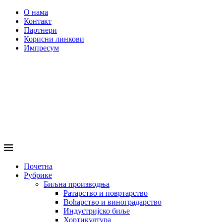
О нама
Контакт
Партнери
Корисни линкови
Импресум
Почетна
Рубрике
Биљна производња
Ратарство и повртарство
Воћарство и виноградарство
Индустријско биље
Хортикултура