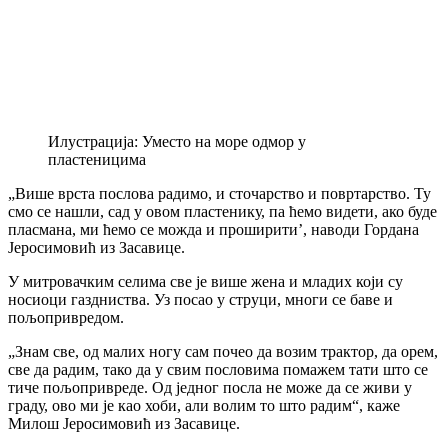
Илустрација: Уместо на море одмор у
пластеницима
„Више врста послова радимо, и сточарство и повртарство. Ту
смо се нашли, сад у овом пластенику, па ћемо видети, ако буде
пласмана, ми ћемо се можда и проширити’, наводи Гордана
Јеросимовић из Засавице.
У митровачким селима све је више жена и младих који су
носиоци газдниства. Уз посао у струци, многи се баве и
пољопривредом.
„Знам све, од малих ногу сам почео да возим трактор, да орем,
све да радим, тако да у свим пословима помажем тати што се
тиче пољопривреде. Од једног посла не може да се живи у
граду, ово ми је као хоби, али волим то што радим“, каже
Милош Јеросимовић из Засавице.