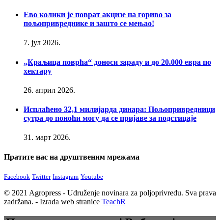
Ево колики је поврат акцизе на гориво за
пољопривреднике и зашто се мењао!
7. јул 2026.
„Краљица поврћа“ доноси зараду и до 20.000 евра по
хектару
26. април 2026.
Исплаћено 32,1 милијарда динара: Пољопривредници
сутра до поноћи могу да се пријаве за подстицаје
31. март 2026.
Пратите нас на друштвеним мрежама
Facebook
Twitter
Instagram
Youtube
© 2021 Agropress - Udruženje novinara za poljoprivredu. Sva prava
zadržana. - Izrada web stranice
TeachR