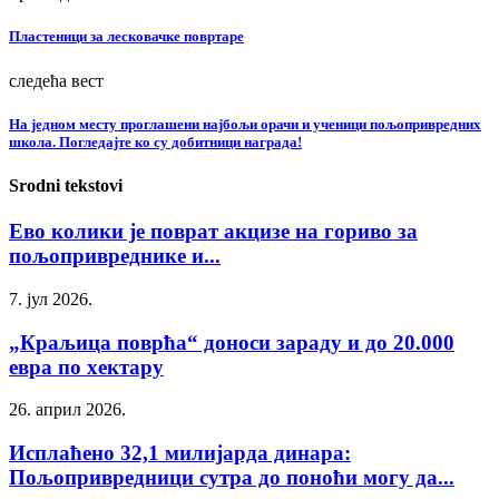
Пластеници за лесковачке повртаре
следећа вест
На једном месту проглашени најбољи орачи и ученици пољопривредних
школа. Погледајте ко су добитници награда!
Srodni tekstovi
Ево колики је поврат акцизе на гориво за
пољопривреднике и...
7. јул 2026.
„Краљица поврћа“ доноси зараду и до 20.000
евра по хектару
26. април 2026.
Исплаћено 32,1 милијарда динара:
Пољопривредници сутра до поноћи могу да...