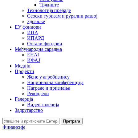
Тржиште
Технологија прераде
Сеоски туризам и рурални развој
Здравље
ЕУ фондови
ИПА
ИПАРД
Остали фондови
Међународна сарадња
ЕНАЈ
ИФАЈ
Медији
Пројекти
Жене у агробизнису
Национална конференција
Награде и признања
Рекордери
Галерија
Видео галерија
Задругарство
Претрага
Финансије