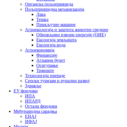
Органска пољопривреда
Пољопривредна механизација
Лака
Тешка
Прикључне машине
Агроекологија и заштита животне средине
Обновљиви извори енергије (ОИЕ)
Екологија земљишта
Екологија вода
Агроекономија
Финансије
Аграрни буџет
Осигурање
Тржиште
Технологија прераде
Сеоски туризам и рурални развој
Здравље
ЕУ фондови
ИПА
ИПАРД
Остали фондови
Међународна сарадња
ЕНАЈ
ИФАЈ
Медији