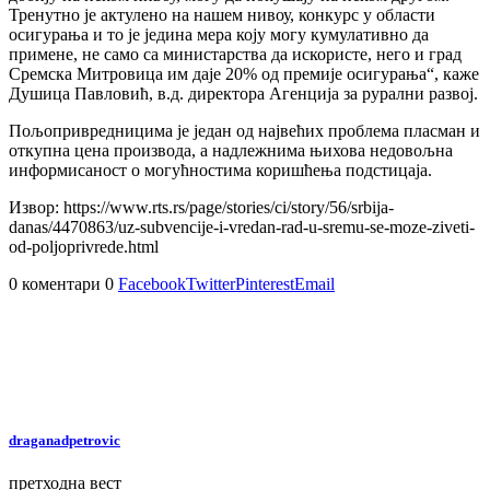
Тренутно је актулено на нашем нивоу, конкурс у области
осигурања и то је једина мера коју могу кумулативно да
примене, не само са министарства да искористе, него и град
Сремска Митровица им даје 20% од премије осигурања“, каже
Душица Павловић, в.д. директора Агенција за рурални развој.
Пољопривредницима је један од највећих проблема пласман и
откупна цена производа, а надлежнима њихова недовољна
информисаност о могућностима коришћења подстицаја.
Извор: https://www.rts.rs/page/stories/ci/story/56/srbija-
danas/4470863/uz-subvencije-i-vredan-rad-u-sremu-se-moze-ziveti-
od-poljoprivrede.html
0 коментари
0
Facebook
Twitter
Pinterest
Email
draganadpetrovic
претходна вест