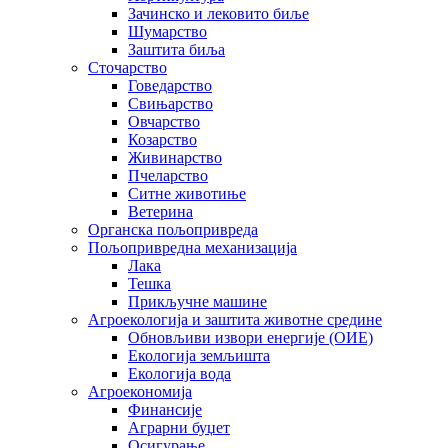
Зачинско и лековито биље
Шумарство
Заштита биља
Сточарство
Говедарство
Свињарство
Овчарство
Козарство
Живинарство
Пчеларство
Ситне животиње
Ветерина
Органска пољопривреда
Пољопривредна механизација
Лака
Тешка
Прикључне машине
Агроекологија и заштита животне средине
Обновљиви извори енергије (ОИЕ)
Екологија земљишта
Екологија вода
Агроекономија
Финансије
Аграрни буџет
Осигурање