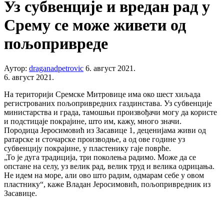
Уз субвенције и вредан рад у
Срему се може живети од
пољопривреде
Аутор:
draganadpetrovic
6. август 2021.
6. август 2021.
На територији Сремске Митровице има око шест хиљада
регистрованих пољопривредних газдинстава. Уз субвенције
министарства и града, тамошњи произвођачи могу да користе
и подстицаје покрајине, што им, кажу, много значи.
Породица Јеросимовић из Засавице 1, деценијама живи од
ратарске и сточарске производње, а од ове године уз
субвенцију покрајине, у пластенику гаје поврће.
„То је дуга традиција, три поколења радимо. Може да се
опстане на селу, уз велик рад, велик труд и велика одрицања.
Не идем на море, али ово што радим, одмарам себе у овом
пластнику“, каже Владан Јеросимовић, пољопривредник из
Засавице.