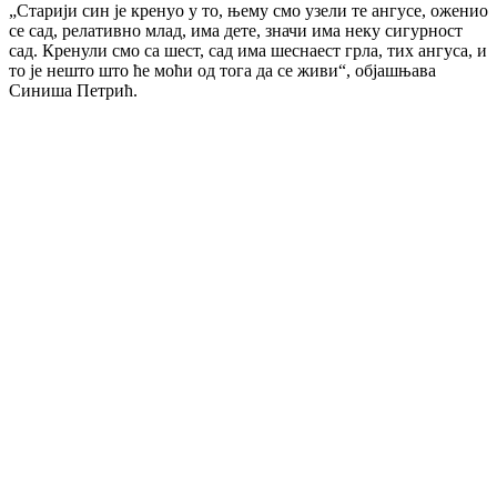
„Старији син је кренуо у то, њему смо узели те ангусе, оженио
се сад, релативно млад, има дете, значи има неку сигурност
сад. Кренули смо са шест, сад има шеснаест грла, тих ангуса, и
то је нешто што ће моћи од тога да се живи“, објашњава
Синиша Петрић.