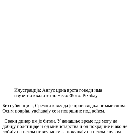
Илустрација: Ангус црна врста говеди има
изузетно квалитетно месо/ Фото: Pixabay
Без субвенција, Сремци кажу да је производња незамислива.
Осим поврћа, увећавају се и површине под воћем.
„Сваки динар им је битан. У данашње време где могу да
добију подстицаје и од министарства и од покрајине и ако не
добију на неком нивоу, могу да покушају на неком другом.