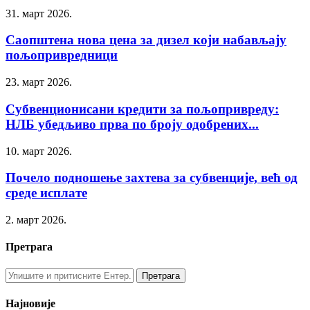
31. март 2026.
Саопштена нова цена за дизел који набављају
пољопривредници
23. март 2026.
Субвенционисани кредити за пољопривреду:
НЛБ убедљиво прва по броју одобрених...
10. март 2026.
Почело подношење захтева за субвенције, већ од
среде исплате
2. март 2026.
Претрага
Најновије