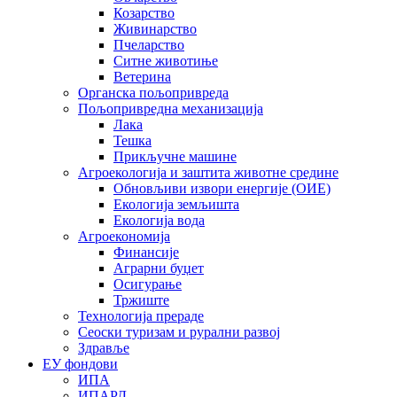
Козарство
Живинарство
Пчеларство
Ситне животиње
Ветерина
Органска пољопривреда
Пољопривредна механизација
Лака
Тешка
Прикључне машине
Агроекологија и заштита животне средине
Обновљиви извори енергије (ОИЕ)
Екологија земљишта
Екологија вода
Агроекономија
Финансије
Аграрни буџет
Осигурање
Тржиште
Технологија прераде
Сеоски туризам и рурални развој
Здравље
ЕУ фондови
ИПА
ИПАРД