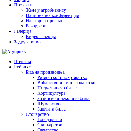
Пројекти
Жене у агробизнису
Национална конференција
Награде и признања
Рекордери
Галерија
Видео галерија
Задругарство
Почетна
Рубрике
Биљна производња
Ратарство и повртарство
Воћарство и виноградарство
Индустријско биље
Хортикултура
Зачинско и лековито биље
Шумарство
Заштита биља
Сточарство
Говедарство
Свињарство
Овчарство