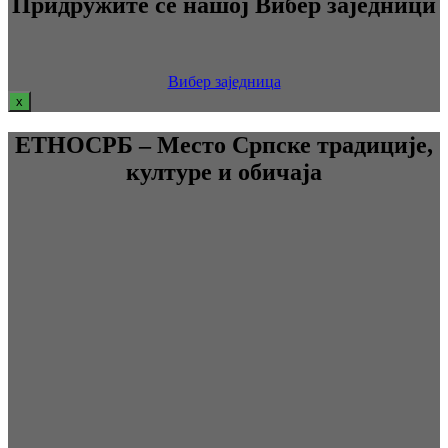
Придружите се нашој Вибер заједници
Вибер заједница
x
ЕТНОСРБ – Место Српске традиције,
културе и обичаја