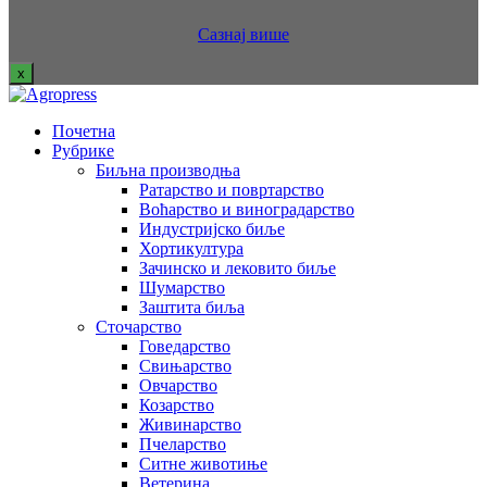
Сазнај више
x
Почетна
Рубрике
Биљна производња
Ратарство и повртарство
Воћарство и виноградарство
Индустријско биље
Хортикултура
Зачинско и лековито биље
Шумарство
Заштита биља
Сточарство
Говедарство
Свињарство
Овчарство
Козарство
Живинарство
Пчеларство
Ситне животиње
Ветерина