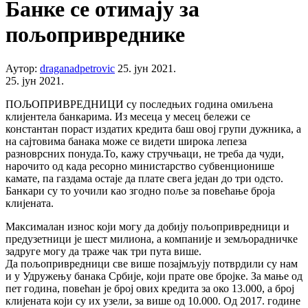
Банке се отимају за
пољопривреднике
Аутор:
draganadpetrovic
25. јун 2021.
25. јун 2021.
ПОЉОПРИВРЕДНИЦИ су последњих година омиљена
клијентела банкарима. Из месеца у месец бележи се
константан пораст издатих кредита баш овој групи дужника, а
на сајтовима банака може се видети широка лепеза
разноврсних понуда.То, кажу стручњаци, не треба да чуди,
нарочито од када ресорно министарство субвенционише
камате, па газдама остаје да плате свега један до три одсто.
Банкари су то уочили као згодно поље за повећање броја
клијената.
Максималан износ који могу да добију пољопривредници и
предузетници је шест милиона, а компаније и земљорадничке
задруге могу да траже чак три пута више.
Да пољопривредници све више позајмљују потврдили су нам
и у Удружењу банака Србије, који прате ове бројке. За мање од
пет година, повећан је број ових кредита за око 13.000, а број
клијената који су их узели, за више од 10.000. Од 2017. године