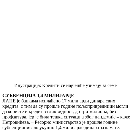
Илустрација: Кредити се најчешће узимају за семе
СУБВЕНЦИЈА 1,4 МИЛИЈАРДЕ
ЛАНЕ је банкама исплаћено 17 милијарди динара свих
кредита, с тим да су прошле године пољопривредници могли
да користе и кредит за ликвидност, до три милиона, без
профактура, јер је била тешка ситуација због пандемије – каже
Петровићева. – Ресорно министарство је прошле године
субвенционисало укупно 1,4 милијарде динара за камате.