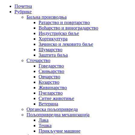
Почетна
Рубрике
Биљна производња
Ратарство и повртарство
Воћарство и виноградарство
Индустријско биље
Хортикултура
Зачинско и лековито биље
Шумарство
Заштита биља
Сточарство
Говедарство
Свињарство
Овчарство
Козарство
Живинарство
Пчеларство
Ситне животиње
Ветерина
Органска пољопривреда
Пољопривредна механизација
Лака
Тешка
Прикључне машине