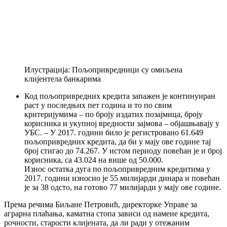
Илустрација: Пољопривредници су омиљена
клијентела банкарима
Код пољопривредних кредита запажен је континуиран
раст у последњих пет година и то по свим
критеријумима – по броју издатих позајмица, броју
корисника и укупној вредности зајмова – објашњавају у
УБС. – У 2017. години било је регистровано 61.649
пољопривредних кредита, да би у мају ове године тај
број стигао до 74.267. У истом периоду повећан је и број
корисника, са 43.024 на више од 50.000.
Износ остатка дуга по пољопривредним кредитима у
2017. години износио је 55 милијарди динара и повећан
је за 38 одсто, на готово 77 милијарди у мају ове године.
Према речима Биљане Петровић, директорке Управе за
аграрна плаћања, каматна стопа зависи од намене кредита,
рочности, старости клијената, да ли ради у отежаним