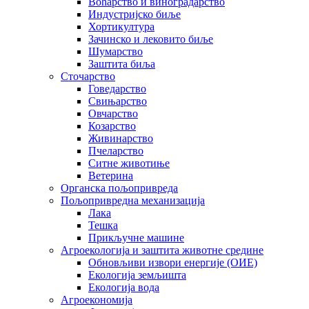
Воћарство и виноградарство
Индустријско биље
Хортикултура
Зачинско и лековито биље
Шумарство
Заштита биља
Сточарство
Говедарство
Свињарство
Овчарство
Козарство
Живинарство
Пчеларство
Ситне животиње
Ветерина
Органска пољопривреда
Пољопривредна механизација
Лака
Тешка
Прикључне машине
Агроекологија и заштита животне средине
Обновљиви извори енергије (ОИЕ)
Екологија земљишта
Екологија вода
Агроекономија