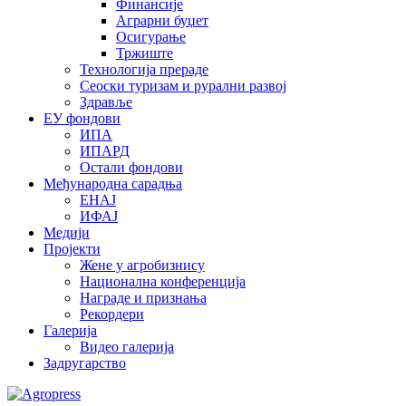
Финансије
Аграрни буџет
Осигурање
Тржиште
Технологија прераде
Сеоски туризам и рурални развој
Здравље
ЕУ фондови
ИПА
ИПАРД
Остали фондови
Међународна сарадња
ЕНАЈ
ИФАЈ
Медији
Пројекти
Жене у агробизнису
Национална конференција
Награде и признања
Рекордери
Галерија
Видео галерија
Задругарство