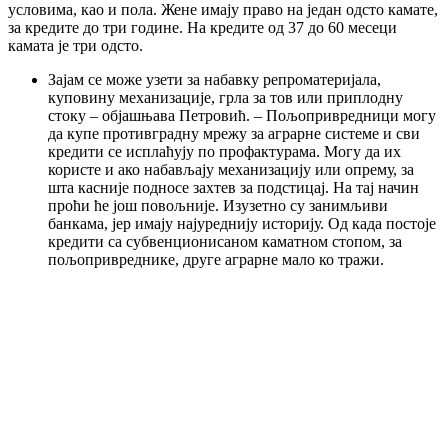
условима, као и пола. Жене имају право на један одсто камате,
за кредите до три године. На кредите од 37 до 60 месеци
камата је три одсто.
Зајам се може узети за набавку репроматеријала,
куповину механизације, грла за тов или приплодну
стоку – објашњава Петровић. – Пољопривредници могу
да купе противградну мрежу за аграрне системе и сви
кредити се исплаћују по профактурама. Могу да их
користе и ако набављају механизацију или опрему, за
шта касније подносе захтев за подстицај. На тај начин
проћи ће још повољније. Изузетно су занимљиви
банкама, јер имају најуреднију историју. Од када постоје
кредити са субвенционисаном каматном стопом, за
пољопривреднике, друге аграрне мало ко тражи.