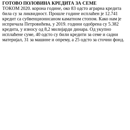
ГОТОВО ПОЛОВИНА КРЕДИТА ЗА СЕМЕ
ТОКОМ 2020. корона године, око 83 одсто аграрна кредита
била су за ликвидност. Прошле године исплаћен је 12.741
кредит са субвенционисаном каматном стопом. Како нам је
испричала Петровићева, у 2019. години одобрена су 5.382
кредита, у износу од 8,2 милијарди динара. Од укупно
исплаћене суме, 40 одсто су били кредити за семе и садни
материјал, 31 за машине и опрему, а 25 одсто за сточни фонд.