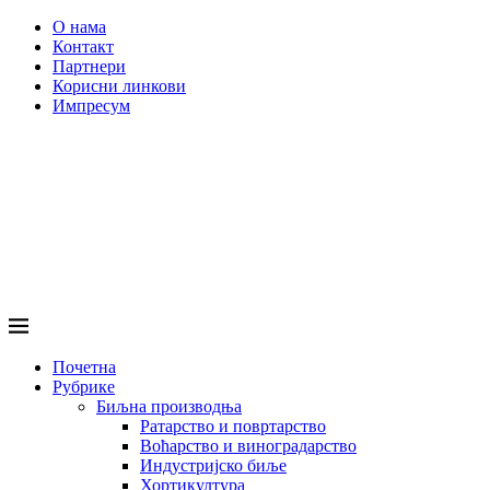
О нама
Контакт
Партнери
Корисни линкови
Импресум
Почетна
Рубрике
Биљна производња
Ратарство и повртарство
Воћарство и виноградарство
Индустријско биље
Хортикултура