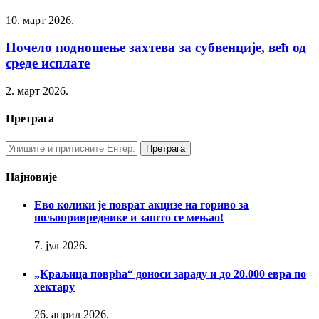
10. март 2026.
Почело подношење захтева за субвенције, већ од
среде исплате
2. март 2026.
Претрага
Најновије
Ево колики је поврат акцизе на гориво за
пољопривреднике и зашто се мењао!
7. јул 2026.
„Краљица поврћа“ доноси зараду и до 20.000 евра по
хектару
26. април 2026.