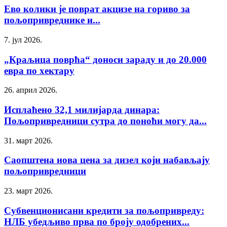
Ево колики је поврат акцизе на гориво за
пољопривреднике и...
7. јул 2026.
„Краљица поврћа“ доноси зараду и до 20.000
евра по хектару
26. април 2026.
Исплаћено 32,1 милијарда динара:
Пољопривредници сутра до поноћи могу да...
31. март 2026.
Саопштена нова цена за дизел који набављају
пољопривредници
23. март 2026.
Субвенционисани кредити за пољопривреду:
НЛБ убедљиво прва по броју одобрених...