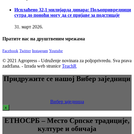
Исплаћено 32,1 милијарда динара: Пољопривредници
сутра до поноћи могу да се пријаве за подстицаје
31. март 2026.
Пратите нас на друштвеним мрежама
Facebook
Twitter
Instagram
Youtube
© 2021 Agropress - Udruženje novinara za poljoprivredu. Sva prava
zadržana. - Izrada web stranice
TeachR
Придружите се нашој Вибер заједници
Вибер заједница
x
ЕТНОСРБ – Место Српске традиције,
културе и обичаја