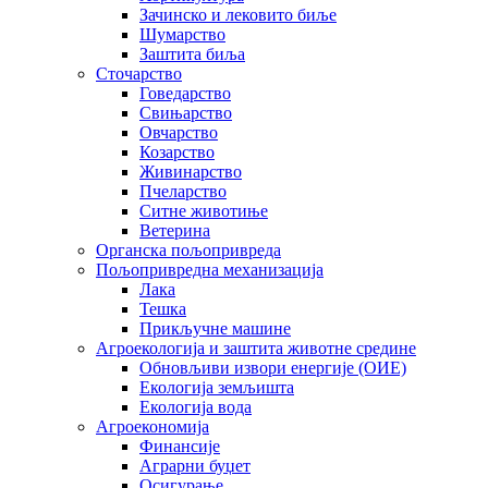
Зачинско и лековито биље
Шумарство
Заштита биља
Сточарство
Говедарство
Свињарство
Овчарство
Козарство
Живинарство
Пчеларство
Ситне животиње
Ветерина
Органска пољопривреда
Пољопривредна механизација
Лака
Тешка
Прикључне машине
Агроекологија и заштита животне средине
Обновљиви извори енергије (ОИЕ)
Екологија земљишта
Екологија вода
Агроекономија
Финансије
Аграрни буџет
Осигурање