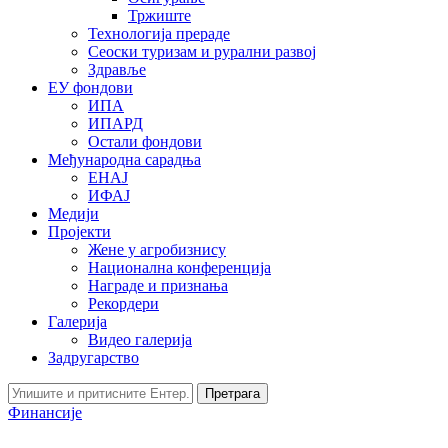
Тржиште
Технологија прераде
Сеоски туризам и рурални развој
Здравље
ЕУ фондови
ИПА
ИПАРД
Остали фондови
Међународна сарадња
ЕНАЈ
ИФАЈ
Медији
Пројекти
Жене у агробизнису
Национална конференција
Награде и признања
Рекордери
Галерија
Видео галерија
Задругарство
Претрага
Финансије