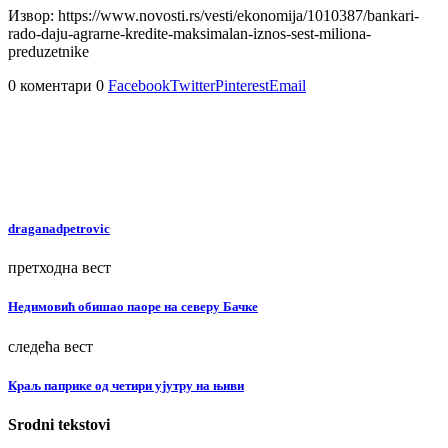
Извор: https://www.novosti.rs/vesti/ekonomija/1010387/bankari-
rado-daju-agrarne-kredite-maksimalan-iznos-sest-miliona-
preduzetnike
0 коментари
0
Facebook
Twitter
Pinterest
Email
draganadpetrovic
претходна вест
Недимовић обишао паоре на северу Бачке
следећа вест
Краљ паприке од четири ујутру на њиви
Srodni tekstovi