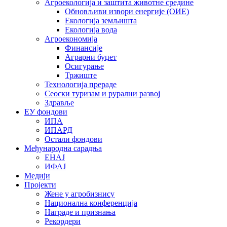
Агроекологија и заштита животне средине
Обновљиви извори енергије (ОИЕ)
Екологија земљишта
Екологија вода
Агроекономија
Финансије
Аграрни буџет
Осигурање
Тржиште
Технологија прераде
Сеоски туризам и рурални развој
Здравље
ЕУ фондови
ИПА
ИПАРД
Остали фондови
Међународна сарадња
ЕНАЈ
ИФАЈ
Медији
Пројекти
Жене у агробизнису
Национална конференција
Награде и признања
Рекордери