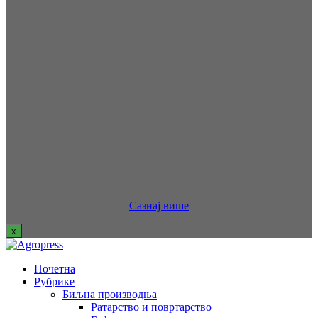
Сазнај више
x
Почетна
Рубрике
Биљна производња
Ратарство и повртарство