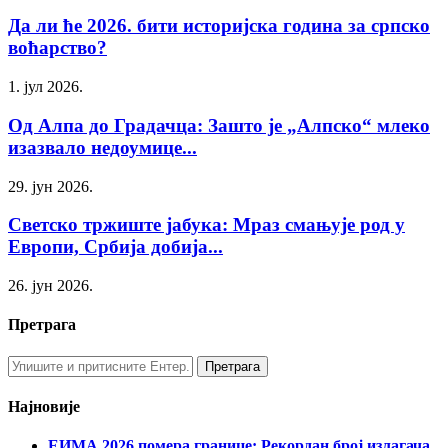
Да ли ће 2026. бити историјска година за српско
воћарство?
1. јул 2026.
Од Алпа до Градачца: Зашто је „Алпско“ млеко
изазвало недоумице...
29. јун 2026.
Светско тржиште јабука: Мраз смањује род у
Европи, Србија добија...
26. јун 2026.
Претрага
Најновије
ЕИМА 2026 помера границе: Рекордан број излагача