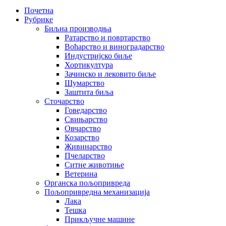
Почетна
Рубрике
Биљна производња
Ратарство и повртарство
Воћарство и виноградарство
Индустријско биље
Хортикултура
Зачинско и лековито биље
Шумарство
Заштита биља
Сточарство
Говедарство
Свињарство
Овчарство
Козарство
Живинарство
Пчеларство
Ситне животиње
Ветерина
Органска пољопривреда
Пољопривредна механизација
Лака
Тешка
Прикључне машине