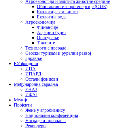
Агроекологија и заштита животне средине
Обновљиви извори енергије (ОИЕ)
Екологија земљишта
Екологија вода
Агроекономија
Финансије
Аграрни буџет
Осигурање
Тржиште
Технологија прераде
Сеоски туризам и рурални развој
Здравље
ЕУ фондови
ИПА
ИПАРД
Остали фондови
Међународна сарадња
ЕНАЈ
ИФАЈ
Медији
Пројекти
Жене у агробизнису
Национална конференција
Награде и признања
Рекордери