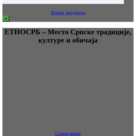
Вибер заједница
x
ЕТНОСРБ – Место Српске традиције,
културе и обичаја
Сазнај више