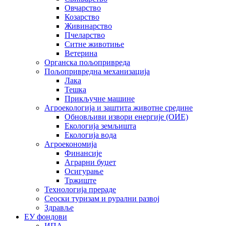
Овчарство
Козарство
Живинарство
Пчеларство
Ситне животиње
Ветерина
Органска пољопривреда
Пољопривредна механизација
Лака
Тешка
Прикључне машине
Агроекологија и заштита животне средине
Обновљиви извори енергије (ОИЕ)
Екологија земљишта
Екологија вода
Агроекономија
Финансије
Аграрни буџет
Осигурање
Тржиште
Технологија прераде
Сеоски туризам и рурални развој
Здравље
ЕУ фондови
ИПА