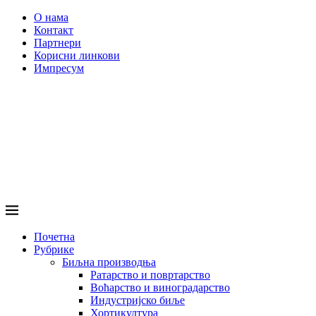
О нама
Контакт
Партнери
Корисни линкови
Импресум
Почетна
Рубрике
Биљна производња
Ратарство и повртарство
Воћарство и виноградарство
Индустријско биље
Хортикултура