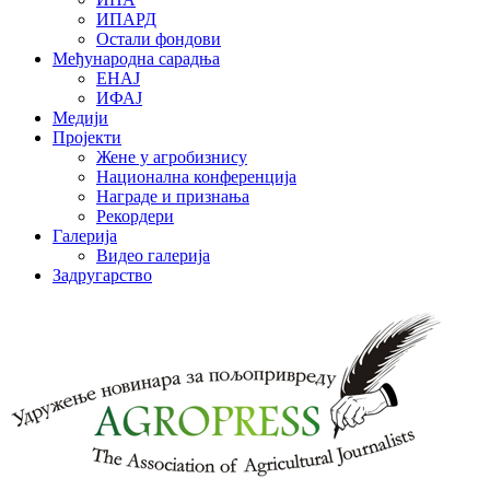
ИПАРД
Остали фондови
Међународна сарадња
ЕНАЈ
ИФАЈ
Медији
Пројекти
Жене у агробизнису
Национална конференција
Награде и признања
Рекордери
Галерија
Видео галерија
Задругарство