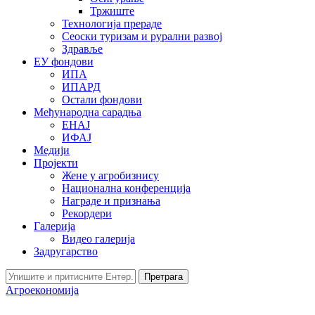
Тржиште
Технологија прераде
Сеоски туризам и рурални развој
Здравље
ЕУ фондови
ИПА
ИПАРД
Остали фондови
Међународна сарадња
ЕНАЈ
ИФАЈ
Медији
Пројекти
Жене у агробизнису
Национална конференција
Награде и признања
Рекордери
Галерија
Видео галерија
Задругарство
Претрага
Агроекономија