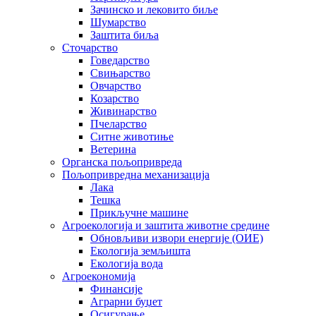
Зачинско и лековито биље
Шумарство
Заштита биља
Сточарство
Говедарство
Свињарство
Овчарство
Козарство
Живинарство
Пчеларство
Ситне животиње
Ветерина
Органска пољопривреда
Пољопривредна механизација
Лака
Тешка
Прикључне машине
Агроекологија и заштита животне средине
Обновљиви извори енергије (ОИЕ)
Екологија земљишта
Екологија вода
Агроекономија
Финансије
Аграрни буџет
Осигурање