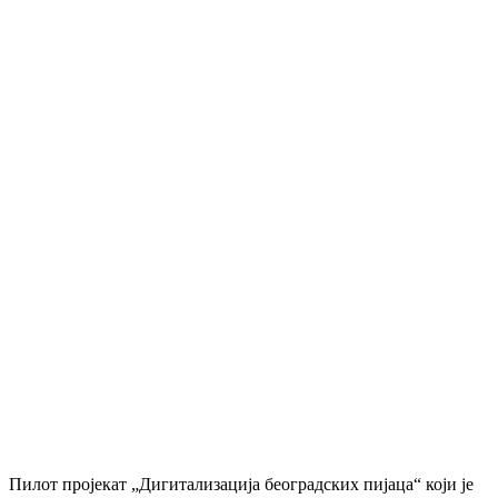
Пилот пројекат „Дигитализација београдских пијаца“ који је