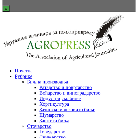
x
Почетна
Рубрике
Биљна производња
Ратарство и повртарство
Воћарство и виноградарство
Индустријско биље
Хортикултура
Зачинско и лековито биље
Шумарство
Заштита биља
Сточарство
Говедарство
Свињарство