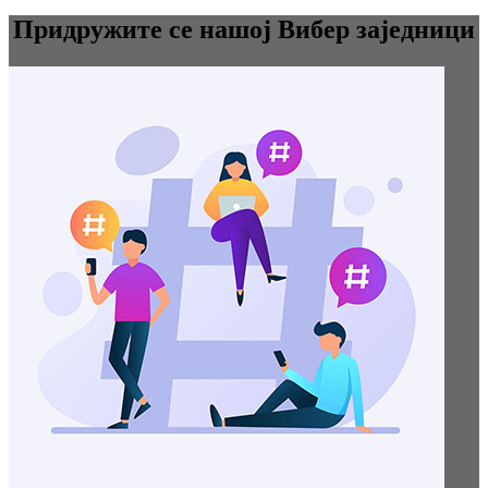
Придружите се нашој Вибер заједници