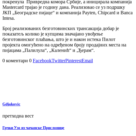
покренула Привредна комора Србије, а иницирала компанија
Mastercard трајао је годину дана. Реализовао се уз подршку
ЈКП „Београдске пијаце“ и компанија Payten, Chipcard и Banca
Intesa.
Број реализованих безготовинских трансакција добар је
показатељ колико је купцима значајано увођење
безготовинског плаћања, што је и након истека Пилот
пројекта омогућено на одређеном броју продајних места на
пијацама „Палилула“, „Каленић“ и „Ђерам“.
0 коментари
0
Facebook
Twitter
Pinterest
Email
Gdjakovic
претходна вест
Грчки Узо из чачанске Прислонице