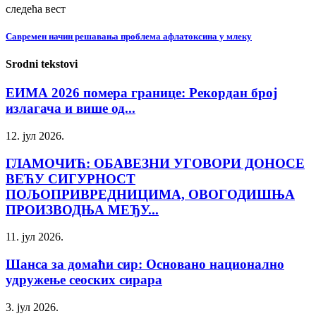
следећа вест
Савремен начин решавања проблема афлатоксина у млеку
Srodni tekstovi
ЕИМА 2026 помера границе: Рекордан број
излагача и више од...
12. јул 2026.
ГЛАМОЧИЋ: ОБАВЕЗНИ УГОВОРИ ДОНОСЕ
ВЕЋУ СИГУРНОСТ
ПОЉОПРИВРЕДНИЦИМА, ОВОГОДИШЊА
ПРОИЗВОДЊА МЕЂУ...
11. јул 2026.
Шанса за домаћи сир: Основано национално
удружење сеоских сирара
3. јул 2026.