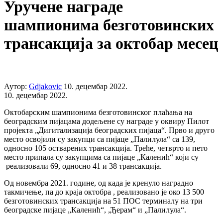
Уручене награде
шампионима безготовинских
трансакција за октобар месец
Аутор:
Gdjakovic
10. децембар 2022.
10. децембар 2022.
Октобарским шампионима безготовинског плаћања на
београдским пијацама додељене су награде у оквиру Пилот
пројекта „Дигитализација београдских пијаца“. Прво и друго
место освојили су закупци са пијаце „Палилула“ са 139,
односно 105 остварених трансакција. Треће, четврто и пето
место припала су закупцима са пијаце „Каленић“ који су
реализовали 69, односно 41 и 38 трансакција.
Од новембра 2021. године, од када је кренуло наградно
такмичење, па до краја октобра , реализовано је око 13 500
безготовинских трансакција на 51 ПОС терминалу на три
београдске пијаце „Каленић“, „Ђерам“ и „Палилула“.