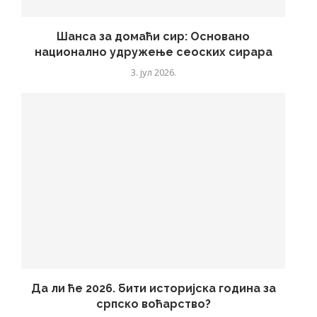
Шанса за домаћи сир: Основано
национално удружење сеоских сирара
3. јул 2026.
Да ли ће 2026. бити историјска година за
српско воћарство?