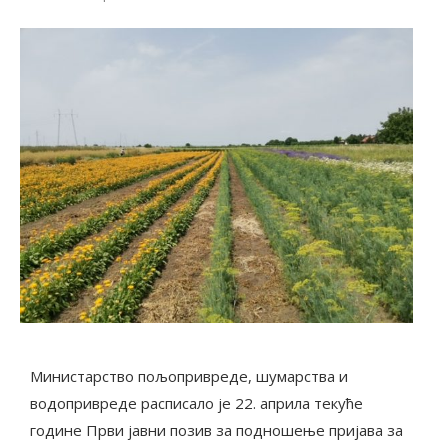
Министарство пољопривреде, шумарства и
водопривреде расписало је 22. априла текуће
године Први јавни позив за подношење пријава за