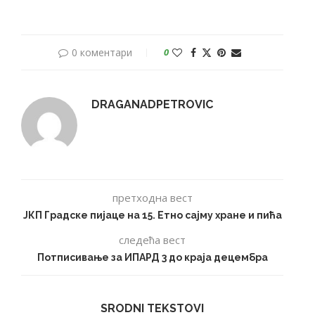
0 коментари
0
DRAGANADPETROVIC
претходна вест
ЈКП Градске пијаце на 15. Етно сајму хране и пића
следећа вест
Потписивање за ИПАРД 3 до краја децембра
SRODNI TEKSTOVI