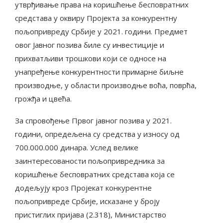
утврђивање права на коришћење бесповратних
средстава у оквиру Пројекта за конкурентну
пољопривреду Србије у 2021. години. Предмет
овог Јавног позива биле су инвестиције и
прихватљиви трошкови који се односе на
унапређење конкурентности примарне биљне
производње, у области производње воћа, поврћа,
грожђа и цвећа.
За спровођење Првог јавног позива у 2021.
години, опредељена су средства у износу од
700.000.000 динара. Услед велике
заинтересованости пољопривредника за
коришћење бесповратних средстава која се
додељују кроз Пројекат конкурентне
пољопривреде Србије, исказане у броју
пристиглих пријава (2.318), Министарство