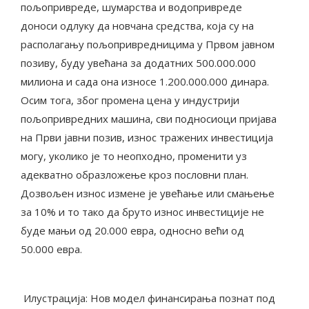
пољопривреде, шумарства и водопривреде
доноси одлуку да новчана средства, која су на
располагању пољопривредницима у Првом јавном
позиву, буду увећана за додатних 500.000.000
милиона и сада она износе 1.200.000.000 динара.
Осим тога, због промена цена у индустрији
пољопривредних машина, сви подносиоци пријава
на Први јавни позив, износ тражених инвестиција
могу, уколико је то неопходно, променити уз
адекватно образложење кроз пословни план.
Дозвољен износ измене је увећање или смањење
за 10% и то тако да бруто износ инвестиције не
буде мањи од 20.000 евра, односно већи од
50.000 евра.
Илустрација: Нов модел финансирања познат под