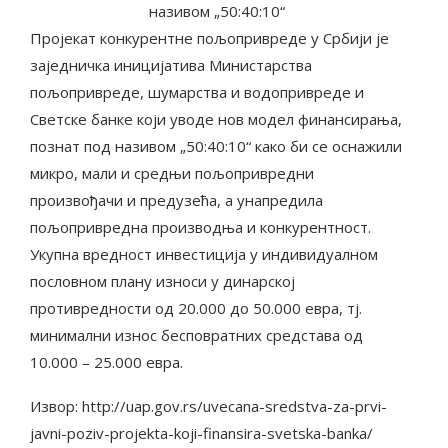
називом „50:40:10“
Пројекат конкурентне пољопривреде у Србији је
заједничка иницијатива Министарства
пољопривреде, шумарства и водопривреде и
Светске банке који уводе нов модел финансирања,
познат под називом „50:40:10“ како би се оснажили
микро, мали и средњи пољопривредни
произвођачи и предузећа, а унапредила
пољопривредна производња и конкурентност.
Укупна врeднoст инвeстициja у индивидуaлном
пословном плану изнoси у динарској
противредности од 20.000 до 50.000 евра, тj.
минимaлни изнoс бeспoврaтних срeдстaвa oд
10.000 – 25.000 евра.
Извор: http://uap.gov.rs/uvecana-sredstva-za-prvi-
javni-poziv-projekta-koji-finansira-svetska-banka/