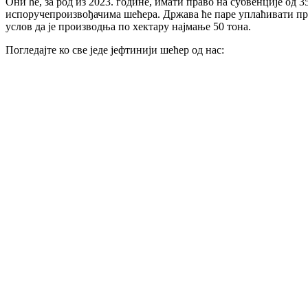
Они ће, за род из 2023. године, имати право на субвенције од
испоручепроизвођачима шећера. Држава ће паре уплаћивати прои
услов да је производња по хектару најмање 50 тона.
Погледајте ко све једе јефтинији шећер од нас: