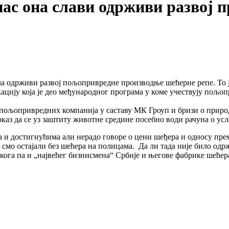
анас она слави одрживи развој 
 одрживи развој пољопривредне производње шећерне репе. То је
икацију која је део међународног програма у коме учествују пољо
пољопривредних компанија у саставу МК Гроуп и бризи о приро
доказ да се уз заштиту животне средине посебно води рачуна о у
ма и достигнућима али нерадо говоре о цени шеђера и односу п
 смо остајали без шећера на полицама. Да ли тада није било одр
кога па и „највећег бизнисмена“ Србије и његове фабрике шећера