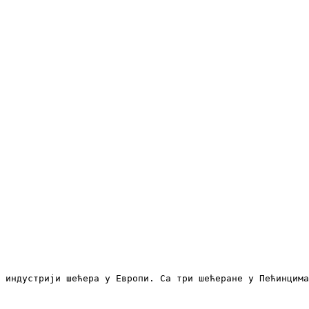
 индустрији шећера у Европи. Са три шећеране у Пећинцима