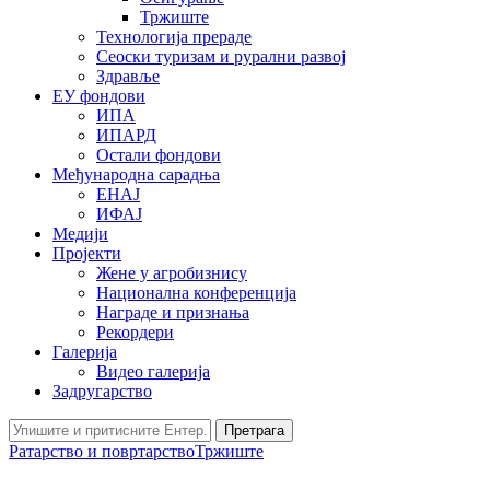
Тржиште
Технологија прераде
Сеоски туризам и рурални развој
Здравље
ЕУ фондови
ИПА
ИПАРД
Остали фондови
Међународна сарадња
ЕНАЈ
ИФАЈ
Медији
Пројекти
Жене у агробизнису
Национална конференција
Награде и признања
Рекордери
Галерија
Видео галерија
Задругарство
Претрага
Ратарство и повртарство
Тржиште