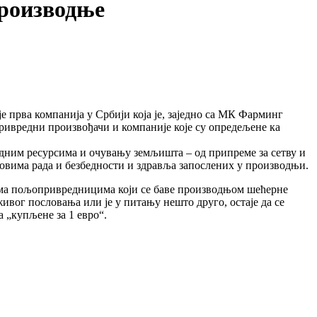
производње
 прва компанија у Србији која је, заједно са МК Фарминг
привредни произвођачи и компаније које су опредељене ка
дним ресурсима и очувању земљишта – од припреме за сетву и
словима рада и безбедности и здравља запослених у производњи.
рема пољопривредницима који се баве производњом шећерне
живог пословања или је у питању нешто друго, остаје да се
 „купљене за 1 евро“.