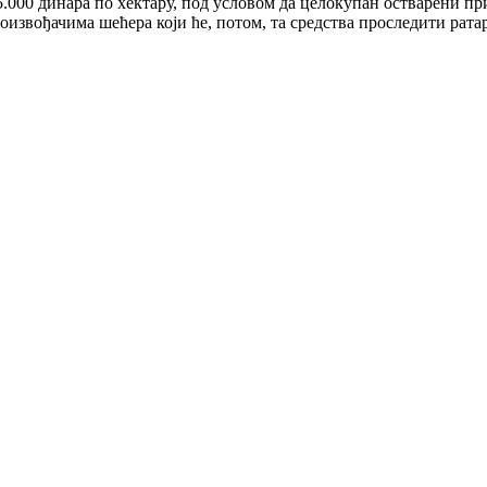
 35.000 динара по хектару, под условом да целокупан остварени
звођачима шећера који ће, потом, та средства проследити ратари