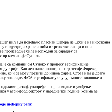
нашег циља да повећамо пласман шећера из Србије на инострана
е у индустрији хране и пића и трговачки ланци и они
ве производње биће неопходан за сарадњу са
ктор компаније Суноко.
ла је са компанијом Суноко у процесу верификације.
ој индустрији. Као део наше пооштрене стратегије Форевер
е, који се могу пратити до нивоа фарме. Стога нам је драго
рику чоколаде. ФСА сертификат укључује многе еколошке и
у одрживи развој, унапређење производње и увођење
вра у агри-фоод сектору у наредне три године, којима ће
оде шећерну репу.