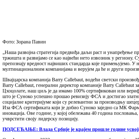
Фото: Зорана Павин
„Наша развојна стратегија предвиђа даљи раст и унапређење п
тржишта и развијамо се као највећи нето извозник у региону. 
препознају вредност највиших стандарда које примењујемо. У 
мултинационалним компанијама и верујем да ће и други произв
Швајцарска компанија Barry Callebaut, водећи светски произво
Barry Callebaut, генерални директор компаније Barry Callebaut 
Цхоцолате, наш циљ је да имамо 100% сертификован или верифик
што је Суноко успешно прошао ревизију ФСА и достигао златн
социјалне критеријуме који су релевантни за производњу шец́
Иза ФСА сертификата који је добио Суноко заједно са МК Фар
иновација. Ове године, у којој обележава 40 година пословања
учврстити своју лидерску позицију.
ПОДСЕЋАЊЕ: Влада Србије је крајем прошле године усвоји