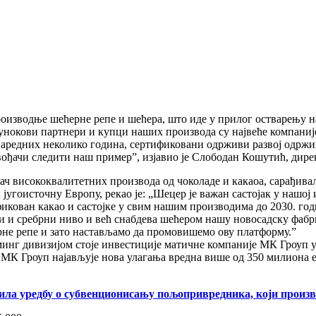
роизводње шећерне репе и шећера, што иде у прилог остварењу 
Сунокови партнери и купци наших производа су највеће компаниј
наредних неколико година, сертификовани одрживи развој одржи
ођачи следити наш пример”, изјавио је Слободан Кошутић, дире
ђач висококвалитетних производа од чоколаде и какаоа, сарађива
за југоисточну Европу, рекао је: „Шецер је важан састојак у наш
ован какао и састојке у свим нашим производима до 2030. годин
и и сребрни ниво и већ снабдева шећером нашу новосадску фаб
ерне репе и зато настављамо да промовишемо ову платформу.”
минг дивизијом стоје инвестиције матичне компаније МК Гроуп 
, МК Гроуп најављује нова улагања вредна више од 350 милиона е
ла уредбу о субвенционисању пољопривредника, који произв