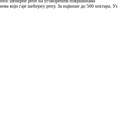
 принос шећерне репе на уговореним површинама
ма који гаје шећерну репу. За највише до 500 хектара. Уз