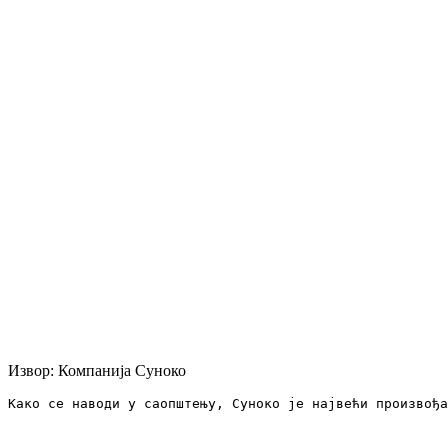
Извор: Компанија Суноко
Како се наводи у саопштењу, Суноко је највећи произвођа