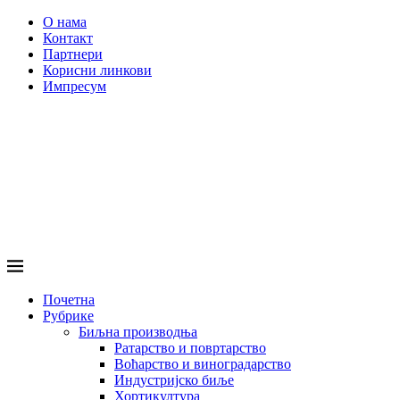
О нама
Контакт
Партнери
Корисни линкови
Импресум
Почетна
Рубрике
Биљна производња
Ратарство и повртарство
Воћарство и виноградарство
Индустријско биље
Хортикултура