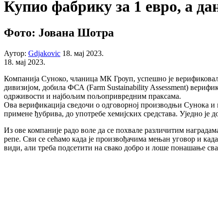
Купио фабрику за 1 евро, а д
Фото: Јована Шотра
Аутор:
Gdjakovic
18. мај 2023.
18. мај 2023.
Компанија Суноко, чланица МК Гроуп, успешно је верификовала
дивизијом, добила ФСА (Farm Sustainability Assessment) вериф
одрживости и најбољим пољопривредним праксама.
Ова верификација сведочи о одговорној производњи Сунока и 
примене ђубрива, до употребе хемијских средстава. Уједно је 
Из ове компаније радо воле да се похвале различитим награда
репе. Сви се сећамо када је произвођачима мењан уговор и када
види, али треба подсетити на свако добро и лоше понашање сва