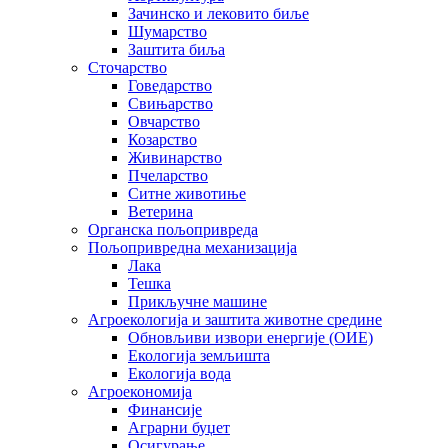
Зачинско и лековито биље
Шумарство
Заштита биља
Сточарство
Говедарство
Свињарство
Овчарство
Козарство
Живинарство
Пчеларство
Ситне животиње
Ветерина
Органска пољопривреда
Пољопривредна механизација
Лака
Тешка
Прикључне машине
Агроекологија и заштита животне средине
Обновљиви извори енергије (ОИЕ)
Екологија земљишта
Екологија вода
Агроекономија
Финансије
Аграрни буџет
Осигурање