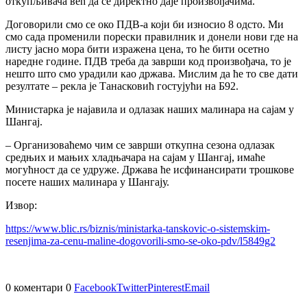
откупљивача већ да се директно даје произвођачима.
Договорили смо се око ПДВ-а који би износио 8 одсто. Ми
смо сада променили порески правилник и донели нови где на
листу јасно мора бити изражена цена, то ће бити осетно
наредне године. ПДВ треба да заврши код произвођача, то је
нешто што смо урадили као држава. Мислим да ће то све дати
резултате – рекла је Танасковић гостујући на Б92.
Министарка је најавила и одлазак наших малинара на сајам у
Шангај.
– Организоваћемо чим се заврши откупна сезона одлазак
средњих и мањих хладњачара на сајам у Шангај, имаће
могућност да се удруже. Држава ће исфинансирати трошкове
посете наших малинара у Шангају.
Извор:
https://www.blic.rs/biznis/ministarka-tanskovic-o-sistemskim-
resenjima-za-cenu-maline-dogovorili-smo-se-oko-pdv/l5849g2
0 коментари
0
Facebook
Twitter
Pinterest
Email