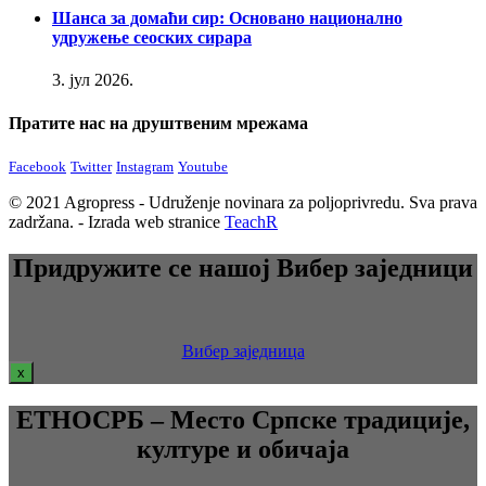
Шанса за домаћи сир: Основано национално
удружење сеоских сирара
3. јул 2026.
Пратите нас на друштвеним мрежама
Facebook
Twitter
Instagram
Youtube
© 2021 Agropress - Udruženje novinara za poljoprivredu. Sva prava
zadržana. - Izrada web stranice
TeachR
Придружите се нашој Вибер заједници
Вибер заједница
x
ЕТНОСРБ – Место Српске традиције,
културе и обичаја