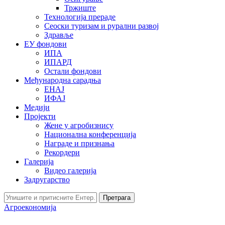
Тржиште
Технологија прераде
Сеоски туризам и рурални развој
Здравље
ЕУ фондови
ИПА
ИПАРД
Остали фондови
Међународна сарадња
ЕНАЈ
ИФАЈ
Медији
Пројекти
Жене у агробизнису
Национална конференција
Награде и признања
Рекордери
Галерија
Видео галерија
Задругарство
Претрага
Агроекономија