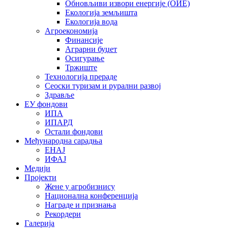
Обновљиви извори енергије (ОИЕ)
Екологија земљишта
Екологија вода
Агроекономија
Финансије
Аграрни буџет
Осигурање
Тржиште
Технологија прераде
Сеоски туризам и рурални развој
Здравље
ЕУ фондови
ИПА
ИПАРД
Остали фондови
Међународна сарадња
ЕНАЈ
ИФАЈ
Медији
Пројекти
Жене у агробизнису
Национална конференција
Награде и признања
Рекордери
Галерија