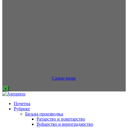
Сазнај више
x
Почетна
Рубрике
Биљна производња
Ратарство и повртарство
Воћарство и виноградарство