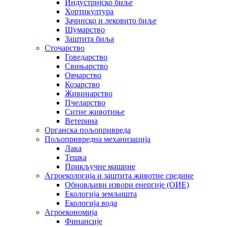
Индустријско биље
Хортикултура
Зачинско и лековито биље
Шумарство
Заштита биља
Сточарство
Говедарство
Свињарство
Овчарство
Козарство
Живинарство
Пчеларство
Ситне животиње
Ветерина
Органска пољопривреда
Пољопривредна механизација
Лака
Тешка
Прикључне машине
Агроекологија и заштита животне средине
Обновљиви извори енергије (ОИЕ)
Екологија земљишта
Екологија вода
Агроекономија
Финансије