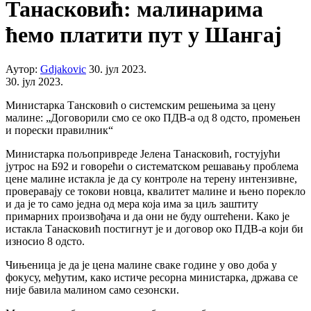
Танасковић: малинарима
ћемо платити пут у Шангај
Аутор:
Gdjakovic
30. јул 2023.
30. јул 2023.
Министарка Тансковић о системским решењима за цену
малине: „Договорили смо се око ПДВ-а од 8 одсто, промењен
и порески правилник“
Министарка пољопривреде Јелена Танасковић, гостујући
јутрос на Б92 и говорећи о систематском решавању проблема
цене малине истакла је да су контроле на терену интензивне,
проверавају се токови новца, квалитет малине и њено порекло
и да је то само једна од мера која има за циљ заштиту
примарних произвођача и да они не буду оштећени. Како је
истакла Танасковић постигнут је и договор око ПДВ-а који би
износио 8 одсто.
Чињеница је да је цена малине сваке године у ово доба у
фокусу, међутим, како истиче ресорна министарка, држава се
није бавила малином само сезонски.