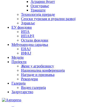
Аграрни буџет
Осигурање
Тржиште
Технологија прераде
Сеоски туризам и рурални развој
Здравље
ЕУ фондови
ИПА
ИПАРД
Остали фондови
Међународна сарадња
ЕНАЈ
ИФАЈ
Медији
Пројекти
Жене у агробизнису
Национална конференција
Награде и признања
Рекордери
Галерија
Видео галерија
Задругарство