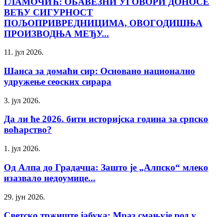
ГЛАМОЧИЋ: ОБАВЕЗНИ УГОВОРИ ДОНОСЕ
ВЕЋУ СИГУРНОСТ
ПОЉОПРИВРЕДНИЦИМА, ОВОГОДИШЊА
ПРОИЗВОДЊА МЕЂУ...
11. јул 2026.
Шанса за домаћи сир: Основано национално
удружење сеоских сирара
3. јул 2026.
Да ли ће 2026. бити историјска година за српско
воћарство?
1. јул 2026.
Од Алпа до Градачца: Зашто је „Алпско“ млеко
изазвало недоумице...
29. јун 2026.
Светско тржиште јабука: Мраз смањује род у