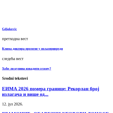
Gdjakovic
претходна вест
Клима диктира промене у пољопривреди
следећа вест
Хоће ли купина извадити сезону?
Srodni tekstovi
ЕИМА 2026 помера границе: Рекордан број
излагача и више од...
12. јул 2026.