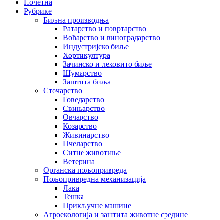
Почетна
Рубрике
Биљна производња
Ратарство и повртарство
Воћарство и виноградарство
Индустријско биље
Хортикултура
Зачинско и лековито биље
Шумарство
Заштита биља
Сточарство
Говедарство
Свињарство
Овчарство
Козарство
Живинарство
Пчеларство
Ситне животиње
Ветерина
Органска пољопривреда
Пољопривредна механизација
Лака
Тешка
Прикључне машине
Агроекологија и заштита животне средине