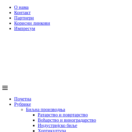
О нама
Контакт
Партнери
Корисни линкови
Импресум
Почетна
Рубрике
Биљна производња
Ратарство и повртарство
Воћарство и виноградарство
Индустријско биље
Хортикултура