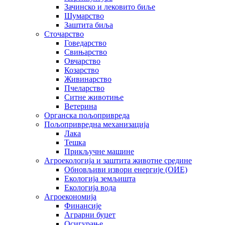
Зачинско и лековито биље
Шумарство
Заштита биља
Сточарство
Говедарство
Свињарство
Овчарство
Козарство
Живинарство
Пчеларство
Ситне животиње
Ветерина
Органска пољопривреда
Пољопривредна механизација
Лака
Тешка
Прикључне машине
Агроекологија и заштита животне средине
Обновљиви извори енергије (ОИЕ)
Екологија земљишта
Екологија вода
Агроекономија
Финансије
Аграрни буџет
Осигурање