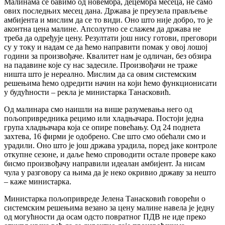
Малинама се бавимо од новембра, децембра месеца, не само
ових последњих месец дана. Држава је преузела прављење
амбијента и мислим да се то види. Оно што није добро, то је
аконтна цена малине. Апсолутно се слажем да држава не
треба да одређује цену. Резултати још нису готови, преговори
су у току и надам се да ћемо направити помак у овој лошој
години за произвођаче. Квалитет нам је одличан, без обзира
на падавине које су нас задесиле. Произвођачи не траже
ништа што је нереално. Мислим да са овим системским
решењима ћемо одредити начин на који ћемо функционисати
у будућности – рекла је министарка Танасковић.
Од малинара смо наишли на више разумевања него од
пољопривредника рецимо или хладњачара. Постоји једна
група хладњачара која се опире повећању. Од 24 поднета
захтева, 16 фирми је одобрено. Све што смо обећали смо и
урадили. Оно што је још држава урадила, поред јаке контроле
откупне сезоне, и даље ћемо спроводити остале провере како
бисмо произвођачу направили идеалан амбијент. Ја нисам
чула у разговору са њима да је неко окривио државу за нешто
– каже министарка.
Министарка пољопривреде Јелена Танасковић говорећи о
системским решењима везано за цену малине навела је једну
од могућности да осам одсто повратног ПДВ не иде преко