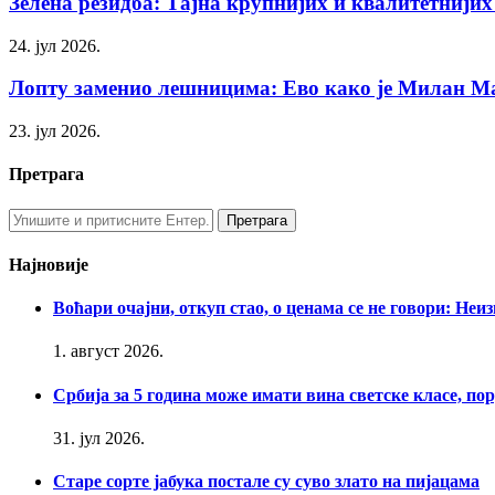
Зелена резидба: Тајна крупнијих и квалитетнијих
24. јул 2026.
Лопту заменио лешницима: Ево како је Милан Ма
23. јул 2026.
Претрага
Најновије
Воћари очајни, откуп стао, о ценама се не говори: Неи
1. август 2026.
Србија за 5 година може имати вина светске класе, п
31. јул 2026.
Старе сорте јабука постале су суво злато на пијацама