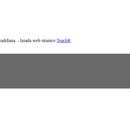
adržana. - Izrada web stranice
TeachR