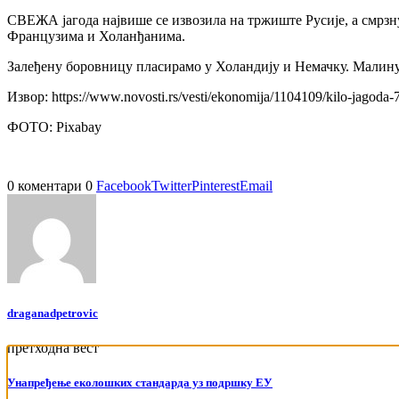
СВЕЖА јагода највише се извозила на тржиште Русије, а смр
Французима и Холанђанима.
Залеђену боровницу пласирамо у Холандију и Немачку. Малину
Извор: https://www.novosti.rs/vesti/ekonomija/1104109/kilo-jagoda-
ФОТО: Pixabay
0 коментари
0
Facebook
Twitter
Pinterest
Email
draganadpetrovic
претходна вест
Унапређење еколошких стандарда уз подршку ЕУ