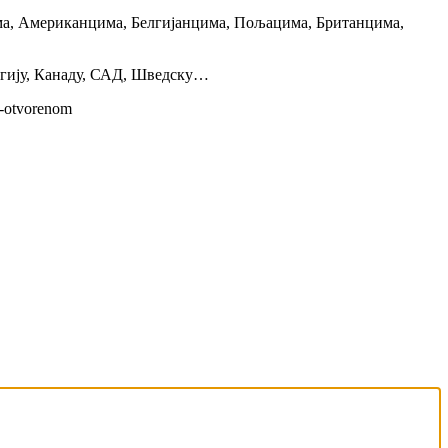
има, Американцима, Белгијанцима, Пољацима, Британцима,
лгију, Канаду, САД, Шведску…
i-otvorenom