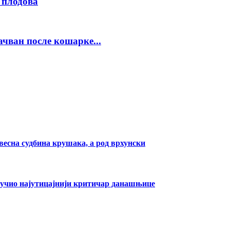
 плодова
чван после кошарке...
звесна судбина крушака, а род врхунски
оручио најутицајнији критичар данашњице