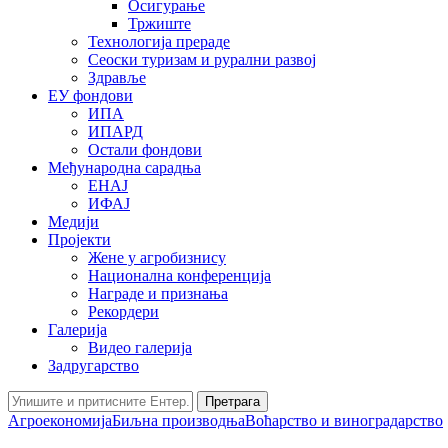
Осигурање
Тржиште
Технологија прераде
Сеоски туризам и рурални развој
Здравље
ЕУ фондови
ИПА
ИПАРД
Остали фондови
Међународна сарадња
ЕНАЈ
ИФАЈ
Медији
Пројекти
Жене у агробизнису
Национална конференција
Награде и признања
Рекордери
Галерија
Видео галерија
Задругарство
Претрага
Агроекономија
Биљна производња
Воћарство и виноградарство