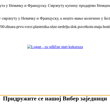
знута у Немачку и Француску. Смрзнуту купину продајемо Немц
 смрзнуту у Немачку и Француску, а нешто мање количине у Бе
700-dinara-prvo-voce-plastenika-stize-nedelju-dok-pocetkom-maja-brat
Придружите се нашој Вибер заједници