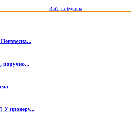
Вибер заједница
 Неизвесна...
, поручио...
цама
 У проверу...