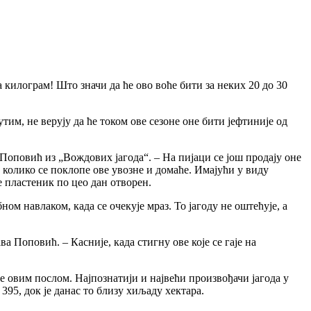
 килограм! Што значи да ће ово воће бити за неких 20 до 30
утим, не верују да ће током ове сезоне оне бити јефтиније од
а Поповић из „Вождових јагода“. – На пијаци се још продају оне
, колико се поклопе ове увозне и домаће. Имајући у виду
е пластеник по цео дан отворен.
ном навлаком, када се очекује мраз. То јагоду не оштећује, а
а Поповић. – Касније, када стигну ове које се гаје на
ве овим послом. Најпознатији и највећи произвођачи јагода у
395, док је данас то близу хиљаду хектара.