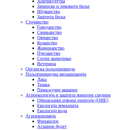
Хортикултура
Зачинско и лековито биље
Шумарство
Заштита биља
Сточарство
Говедарство
Свињарство
Овчарство
Козарство
Живинарство
Пчеларство
Ситне животиње
Ветерина
Органска пољопривреда
Пољопривредна механизација
Лака
Тешка
Прикључне машине
Агроекологија и заштита животне средине
Обновљиви извори енергије (ОИЕ)
Екологија земљишта
Екологија вода
Агроекономија
Финансије
Аграрни буџет