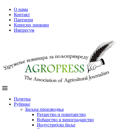
О нама
Контакт
Партнери
Корисни линкови
Импресум
Почетна
Рубрике
Биљна производња
Ратарство и повртарство
Воћарство и виноградарство
Индустријско биље