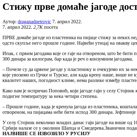
Стижу прве домаће јагоде дос
Аутор:
draganadpetrovic
7. април 2022.
7. април 2022.
2,7K
посета
ПРВЕ домаће јагоде из пластеника на пијаце стижу за неких нед
одсто скупље него прошле године. Највећи утицај на овакву 
Ипак, с првим јагодама које се гаје на отвореном, што ће бити п
300 динара за килограм, бар када је реч о конзумним јагодама.
– Почеле су да црвене јагоде у пластенику и очекујемо их за н
које увозимо из Грчке и Турске, али када крену наше, више не 
квалитет наших, погодност климе, нема разлике између пластен
Како нам је испричао Поповић, који јагоде гаји у селу Стојник 
подигне температуру за нека четири степена.
– Прошле године, када је кренула јагода из пластеника, коштала 
отвореном, на пијацама неће бити испод 300 динара. Јефтиније ћ
У селу Стојник неколико младих данас гаји јагоде на више од 1
Србији налазе се у околини Шапца и Смедерева.Званични подаци 
НАЈВИШЕ СЕ ИЗВОЗИЛО У РУСИЈУ