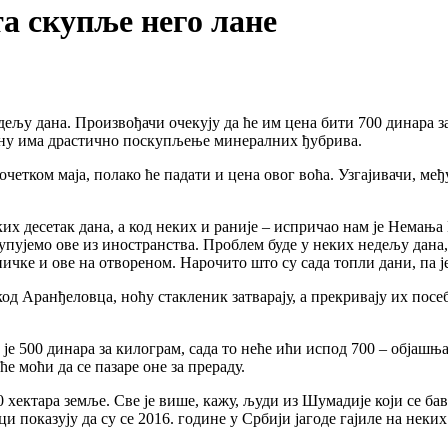
та скупље него лане
ељу дана. Произвођачи очекују да ће им цена бити 700 динара за
цену има драстично поскупљење минералних ђубрива.
очетком маја, полако ће падати и цена овог воћа. Узгајивачи, међ
еких десетак дана, а код неких и раније – испричао нам је Немањ
купујемо ове из иностранства. Проблем буде у неких недељу дана
ичке и ове на отвореном. Нарочито што су сада топли дани, па ј
код Аранђеловца, ноћу стакленик затварају, а прекривају их посеб
је 500 динара за килограм, сада то неће ићи испод 700 – објашњав
е моћи да се пазаре оне за прераду.
0 хектара земље. Све је више, кажу, људи из Шумадије који се ба
показују да су се 2016. године у Србији јагоде гајиле на неких 