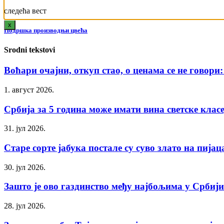
следећа вест
x
Подршка производњи цвећа
Srodni tekstovi
Воћари очајни, откуп стао, о ценама се не говори:
1. август 2026.
Србија за 5 година може имати вина светске класе
31. јул 2026.
Старе сорте јабука постале су суво злато на пија
30. јул 2026.
Зашто је ово газдинство међу најбољима у Србији?
28. јул 2026.