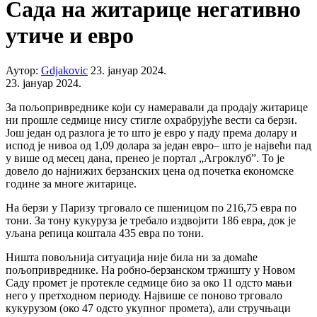
Сада на житарице негативно
утиче и евро
Аутор:
Gdjakovic
23. јануар 2024.
23. јануар 2024.
За пољопривреднике који су намеравали да продају житарице
ни прошле седмице нису стигле охрабрујуће вести са берзи.
Још један од разлога је то што је евро у паду према долару и
испод је нивоа од 1,09 долара за један евро– што је највећи пад
у више од месец дана, пренео је портал „Агроклуб”. То је
довело до најнижих берзанских цена од почетка економске
године за многе житарице.
На берзи у Паризу трговало се пшеницом по 216,75 евра по
тони. За тону кукуруза је требало издвојити 186 евра, док је
уљана репица коштала 435 евра по тони.
Ништа повољнија ситуација није била ни за домаће
пољопривреднике. На робно-берзанском тржишту у Новом
Саду промет је протекле седмице био за око 11 одсто мањи
него у претходном периоду. Највише се поново трговало
кукурузом (око 47 одсто укупног промета), али стручњаци