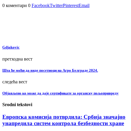
0 коментари
0
Facebook
Twitter
Pinterest
Email
Gdjakovic
претходна вест
Шта ће моћи да виде посетиоци на Агро Белграде 2024.
следећа вест
Објављено ко може да даје сертификате за органску пољопривреду
Srodni tekstovi
Европска комисија потврдила: Србија значајно
унапредила систем контрола безбедности хране