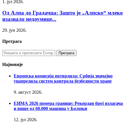
1. јул 2026.
Од Алпа до Градачца: Зашто је „Алпско“ млеко
изазвало недоумице...
29. јун 2026.
Претрага
Најновије
Европска комисија потврдила: Србија значајно
унапредила систем контрола безбедности хране
9. август 2026.
ЕИМА 2026 помера границе: Рекордан број излагача
и више од 60.000 машина у Болоњи
12. јул 2026.