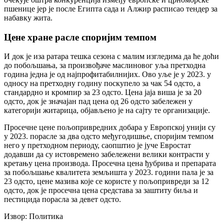
пшенице јер је после Египта сада и Алжир расписао тендер за
набавку жита.
Цене хране расле споријим темпом
И док је иза ратара тешка сезона с малим изгледима да ће доћи
до побољшања, за произвођаче маслиновог уља претходна
година једна је од најпрофитабилнијих. Ово уље је у 2023. у
односу на претходну годину поскупело за чак 54 одсто, а
стандардно и кромпир за 23 одсто. Цена јаја виша је за 20
одсто, док је значајан пад цена од 26 одсто забележен у
категорији житарица, објављено је на сајту те организације.
Просечне цене пољопривредних добара у Европској унији су
у 2023. порасле за два одсто међугодишње, споријим темпом
него у претходном периоду, саопштио је јуче Евростат
додавши да су истовремено забележени велики контрасти у
кретању цена производа. Просечна цена ђубрива и препарата
за побољшање квалитета земљишта у 2023. години пала је за
23 одсто, цене мазива које се користе у пољопривреди за 12
одсто, док је просечна цена средстава за заштиту биља и
пестицида порасла за девет одсто.
Извор: Политика