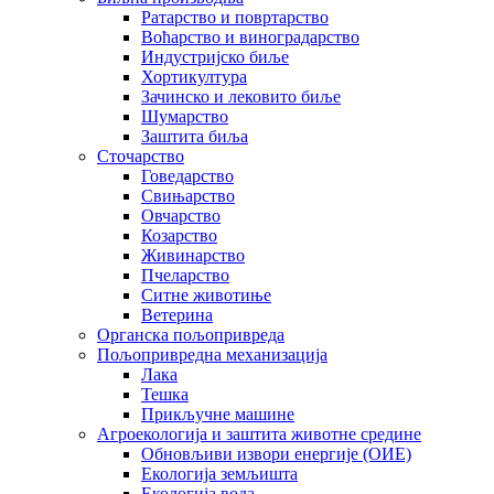
Ратарство и повртарство
Воћарство и виноградарство
Индустријско биље
Хортикултура
Зачинско и лековито биље
Шумарство
Заштита биља
Сточарство
Говедарство
Свињарство
Овчарство
Козарство
Живинарство
Пчеларство
Ситне животиње
Ветерина
Органска пољопривреда
Пољопривредна механизација
Лака
Тешка
Прикључне машине
Агроекологија и заштита животне средине
Обновљиви извори енергије (ОИЕ)
Екологија земљишта
Екологија вода