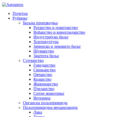
Почетна
Рубрике
Биљна производња
Ратарство и повртарство
Воћарство и виноградарство
Индустријско биље
Хортикултура
Зачинско и лековито биље
Шумарство
Заштита биља
Сточарство
Говедарство
Свињарство
Овчарство
Козарство
Живинарство
Пчеларство
Ситне животиње
Ветерина
Органска пољопривреда
Пољопривредна механизација
Лака
Тешка