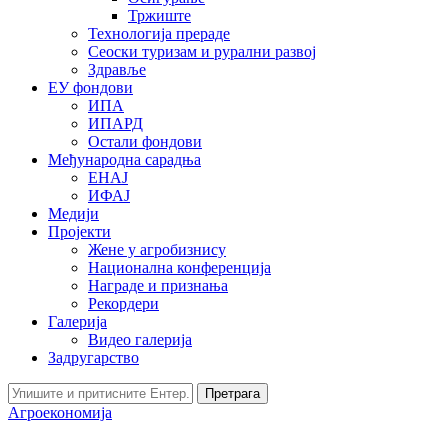
Тржиште
Технологија прераде
Сеоски туризам и рурални развој
Здравље
ЕУ фондови
ИПА
ИПАРД
Остали фондови
Међународна сарадња
ЕНАЈ
ИФАЈ
Медији
Пројекти
Жене у агробизнису
Национална конференција
Награде и признања
Рекордери
Галерија
Видео галерија
Задругарство
Претрага
Агроекономија