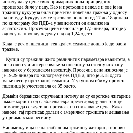
истичу да су цене свих примарних пољопривредних
производа биле у паду. Као и претходне недеље и ове је на
тржишту кукуруза била приметна повећана тражња у односу
на понуду. Кукурузом се трговало по цени од 17 до 18 динара
по килограму без ПДВ-а у зависности од анализе на
афлатоксин. Просечна цена износила је 17,5 динара, што је у
односу на прошлу недељу пад од 1,24 одсто.
Када је реч о пшеници, тек крајем седмице дошло је до раста
тражње.
– Купци су тражили жито различитих параметара квалитета, а
показали су и интересовање за пшеницу за сточну исхрану –
наводи се у берзанском извештају. Просечна цена износила је
је 19,29 динара по килограму без ПДВ-а, што је 3,18 одсто
мање него у претходној седмици. У укупном обиму промета
пшеница је учествовала са 35 одсто.
Домаћи берзански стручњаци истичу да су европске житарице
имале користи од слабљења евра према долару, али то није
помогло да се заустави притисак на снижавање цена. Како
наводе, тај притисак долази с америчког тржишта и дешавања
у црноморском региону.
Напомињу и да се на глобалном тржишту житарица поново
очекује оштра конкуренција између европске и црноморске