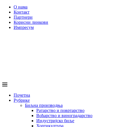
О нама
Контакт
Партнери
Корисни линкови
Импресум
Почетна
Рубрике
Биљна производња
Ратарство и повртарство
Воћарство и виноградарство
Индустријско биље
Хортикултура