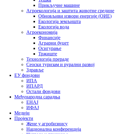
Прикључне машине
Агроекологија и заштита животне средине
Обновљиви извори енергије (ОИЕ)
Екологија земљишта
Екологија вода
Агроекономија
Финансије
Аграрни буџет
Осигурање
Тржиште
Технологија прераде
Сеоски туризам и рурални развој
Здравље
ЕУ фондови
ИПА
ИПАРД
Остали фондови
Међународна сарадња
ЕНАЈ
ИФАЈ
Медији
Пројекти
Жене у агробизнису
Национална конференција