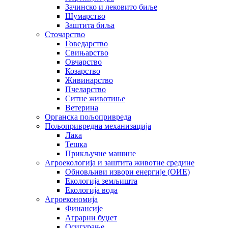
Зачинско и лековито биље
Шумарство
Заштита биља
Сточарство
Говедарство
Свињарство
Овчарство
Козарство
Живинарство
Пчеларство
Ситне животиње
Ветерина
Органска пољопривреда
Пољопривредна механизација
Лака
Тешка
Прикључне машине
Агроекологија и заштита животне средине
Обновљиви извори енергије (ОИЕ)
Екологија земљишта
Екологија вода
Агроекономија
Финансије
Аграрни буџет
Осигурање