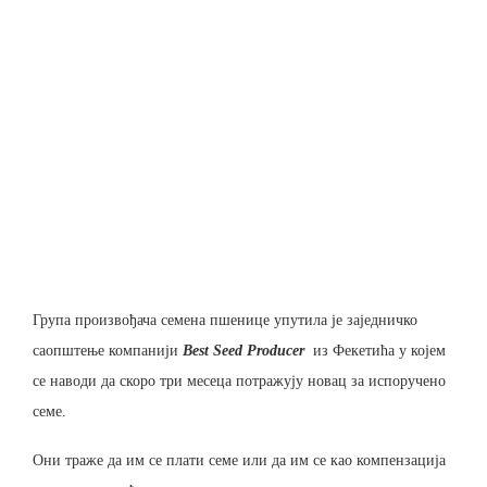
Група произвођача семена пшенице упутила је заједничко
саопштење компанији
Best Seed Producer
из Фекетића у којем
се наводи да скоро три месеца потражују новац за испоручено
семе.
Они траже да им се плати семе или да им се као компензација