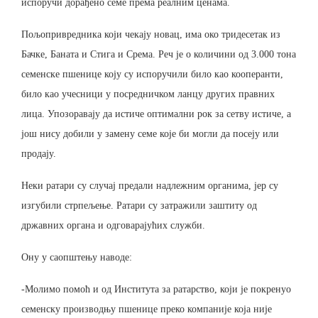
испоручи дорађено семе према реалним ценама.
Пољопривредника који чекају новац, има око тридесетак из
Бачке, Баната и Стига и Срема. Реч је о количини од 3.000 тона
семенске пшенице коју су испоручили било као кооперанти,
било као учесници у посредничком ланцу других правних
лица. Упозоравају да истиче оптимални рок за сетву истиче, а
још нису добили у замену семе које би могли да посеју или
продају.
Неки ратари су случај предали надлежним органима, јер су
изгубили стрпељење. Ратари су затражили заштиту од
државних органа и одговарајућих служби.
Ону у саопштењу наводе:
-Молимо помоћ и од Института за ратарство, који је покренуо
семенску производњу пшенице преко компаније која није