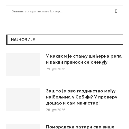
НАЈНОВИЈЕ
У каквом је стању шећерна репа
и какви приноси се очекују
29. јул 2026.
Зашто је ово газдинство међу
најбољима у Србији? У проверу
дошао и сам министар!
28. јул 2026.
Поморавски ратари све више