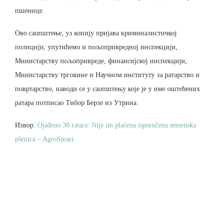
пшенице.
Ово саопштење, уз копију пријава криминалистичкој
полицији, упутићемо и пољопривредној инспекцији,
Министарству пољопривреде, финансијској инспекцији,
Министарству трговине и Научном институту за ратарство и
повртарство, наводи се у саопштењу које је у име оштећених
ратара потписао Тибор Берзе из Утрина.
Извор:
Ojađeno 30 ratara: Nije im plaćena isporučena semenska
pšenica – AgroSmart