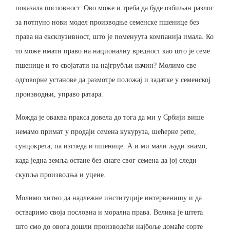
показала пословност. Ово може и треба да буде озбиљан разлог
за потпуно нови модел производње семенске пшенице без
права на ексклузивност, што је поменуута компанија имала. Ко
то може имати право на националну вредност као што је семе
пшенице и то својатати на најгрубљи начин? Молимо све
одговорне установе да размотре положај и задатке у семенској
производњи, управо ратара.
Можда је оваква пракса довела до тога да ми у Србији више
немамо примат у продаји семена кукуруза, шећерне репе,
сунцокрета, па изгледа и пшенице. А и ми мали људи знамо,
када једна земља остане без снаге свог семена да јој следи
скупља производња и уцене.
Молимо хитно да надлежне институције интервенишу и да
остваримо своја пословна и морална права. Велика је штета
што смо до овога дошли производећи најбоље домаће сорте