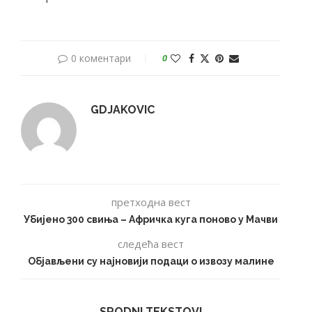
0 коментари
0
GDJAKOVIC
претходна вест
Убијено 300 свиња – Афричка куга поново у Мачви
следећа вест
Објављени су најновији подаци о извозу малине
SRODNI TEKSTOVI