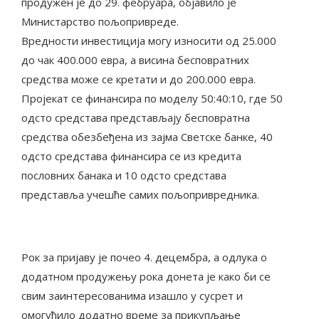
продужен је до 29. фебруара, објавило је
Министарство пољопривреде.
Вредности инвестиција могу износити од 25.000
до чак 400.000 евра, а висина бесповратних
средства може се кретати и до 200.000 евра.
Пројекат се финансира по моделу 50:40:10, где 50
одсто средстава представљају бесповратна
средства обезбеђена из зајма Светске банке, 40
одсто средстава финансира се из кредита
пословних банака и 10 одсто средстава
представља учешће самих пољопривредника.
Рок за пријаву је почео 4. децембра, а одлука о
додатном продужењу рока донета је како би се
свим заинтересованима изашло у сусрет и
омогућило додатно време за прикупљање