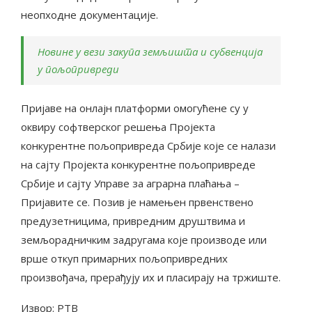
неопходне документације.
Новине у вези закупа земљишта и субвенција
у пољопривреди
Пријаве на онлајн платформи омогућене су у
оквиру софтверског решења Пројекта
конкурентне пољопривреда Србије које се налази
на сајту Пројекта конкурентне пољопривреде
Србије и сајту Управе за аграрна плаћања –
Пријавите се. Позив је намењен првенствено
предузетницима, привредним друштвима и
земљорадничким задругама које производе или
врше откуп примарних пољопривредних
произвођача, прерађују их и пласирају на тржиште.
Извор: РТВ