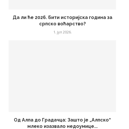
Да ли ће 2026. бити историјска година за
српско воћарство?
1. јул 2026.
Од Алпа до Градачца: Зашто је „Алпско“
млеко изазвало недоумице...