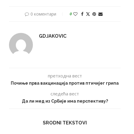
0 коментари
0
GDJAKOVIC
претходна вест
Почиње прва вакцинација против птичијег грипа
следећа вест
Да ли мед из Србије има перспективу?
SRODNI TEKSTOVI