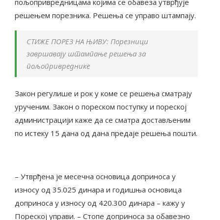
пољопривредницама којима се обавеза утврђује
решењем порезника. Решења се управо штампају.
СТИЖЕ ПОРЕЗ НА ЊИВУ: Порезници
завршавају штампање решења за
пољопривреднике
Закон регулише и рок у коме се решења сматрају
урученим. Закон о пореском поступку и пореској
администрацији каже да се сматра достављеним
по истеку 15 дана од дана предаје решења пошти.
– Утврђена је месечна основица доприноса у
износу од 35.025 динара и годишња основица
доприноса у износу од 420.300 динара – кажу у
Пореској управи. – Стопе доприноса за обавезно