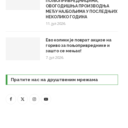
ПОЉОПРИВРЕДНИЦИМА,
ОВОГОДИШЊА ПРОИЗВОДЊА
МЕЂУ НАЈБОЉИМА У ПОСЛЕДЊИХ
НЕКОЛИКО ГОДИНА
11. јул 2026.
Ево колики је поврат акцизе на
гориво за пољопривреднике и
зашто се мењао!
7. јул 2026.
Пратите нас на друштвеним мрежама