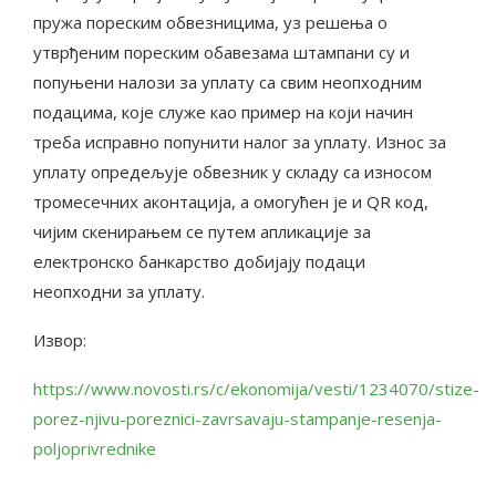
пружа пореским обвезницима, уз решења о
утврђеним пореским обавезама штампани су и
попуњени налози за уплату са свим неопходним
подацима, које служе као пример на који начин
треба исправно попунити налог за уплату. Износ за
уплату опредељује обвезник у складу са износом
тромесечних аконтација, а омогућен је и QR код,
чијим скенирањем се путем апликације за
електронско банкарство добијају подаци
неопходни за уплату.
Извор:
https://www.novosti.rs/c/ekonomija/vesti/1234070/stize-
porez-njivu-poreznici-zavrsavaju-stampanje-resenja-
poljoprivrednike