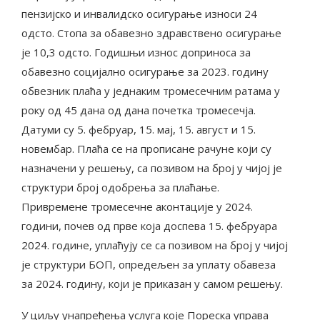
пензијско и инвалидско осигурање износи 24
одсто. Стопа за обавезно здравствено осигурање
је 10,3 одсто. Годишњи износ доприноса за
обавезно социјално осигурање за 2023. годину
обвезник плаћа у једнаким тромесечним ратама у
року од 45 дана од дана почетка тромесечја.
Датуми су 5. фебруар, 15. мај, 15. август и 15.
новембар. Плаћа се на прописане рачуне који су
назначени у решењу, са позивом на број у чијој је
структури број одобрења за плаћање.
Привремене тромесечне аконтације у 2024.
години, почев од прве која доспева 15. фебруара
2024. године, уплаћују се са позивом на број у чијој
је структури БОП, опредељен за уплату обавеза
за 2024. годину, који је приказан у самом решењу.
У циљу унапређења услуга које Пореска управа