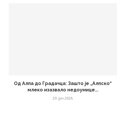
Од Алпа до Градачца: Зашто је „Алпско“
млеко изазвало недоумице...
29. јун 2026.