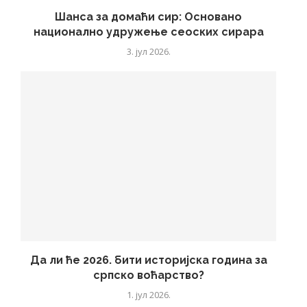
Шанса за домаћи сир: Основано
национално удружење сеоских сирара
3. јул 2026.
Да ли ће 2026. бити историјска година за
српско воћарство?
1. јул 2026.