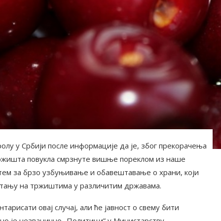
лу у Србији после информације да је, због прекорачења
тржишта повукла смрзнуте вишње пореклом из наше
стем за брзо узбуњивање и обавештавање о храни, који
стању на тржиштима у различитим државама.
арисати овај случај, али ће јавност о свему бити
но је незванично „Политици” у Министарству