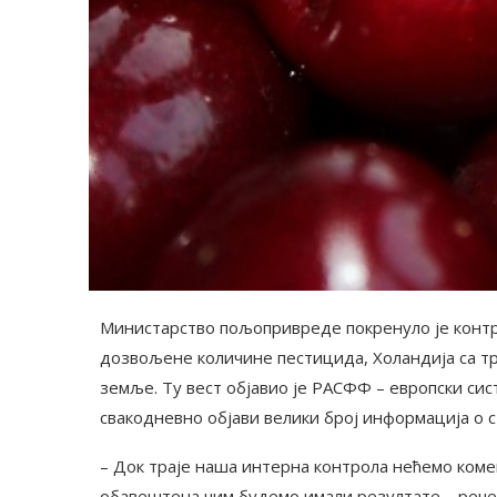
Министарство пољопривреде покренуло је контро
дозвољене количине пестицида, Холандија са 
земље. Ту вест објавио је РАСФФ – европски си
свакодневно објави велики број информација о 
– Док траје наша интерна контрола нећемо комент
обавештена чим будемо имали резултате – рече