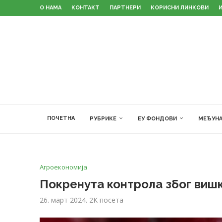
О НАМА
КОНТАКТ
ПАРТНЕРИ
КОРИСНИ ЛИНКОВИ
ПОЧЕТНА
РУБРИКЕ
ЕУ ФОНДОВИ
МЕЂУНА
Агроекономија
Покренута контрола због виш
26. март 2024.
2K
посета