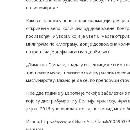
пољопривреде.
Како се наводи у почетној информацији, реч је 
откривен у већој количини од дозвољене. Контр
произвођач. У узорку који је узет 6. марта откр
милиграма по килограму, док је дозвољена колич
потрошача је дефинисан као „озбиљан”.
„Диметоат”, иначе, спада у инсектициде и има ш
трешњине муве, шљивине осице, разних гусеница
маслинарству. Важно је да се, по препоруци стр
Пре две године у Европи је такође забележено
које су дистрибуиране у Белгију, Хрватску, Фран
је још 2016. упозорила како тај пестицид може 
Извор: https://www.politika.rs/scc/clanak/605953/
visnjama