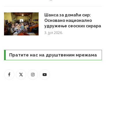
Шанса за домаћи сир:
Основано национално
удружење сеоских сирара
3. јул 2026.
Пратите нас на друштвеним мрежама