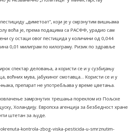
о пестициду „диметоат”, који је у смрзнутим вишњама
олу воћа је, према подацима са РАСФФ, урадио сам
ивени су остаци овог пестицида у количини од 0,044
ина 0,01 милиграм по килограму. Ризик по здравље
ирок спектар деловања, а користи се и у сузбијању
, воћних мува, јабукиног смотавца… Користи се и у
учњака, препарат не употребљава у време цветања.
 повлачење замрзнутих трешања пореклом из Пољске
цуску, Холандију. Европска агенција за безбедност хране
бити штетан за људе.
Pokrenuta-kontrola-zbog-viska-pesticida-u-smrznutim-