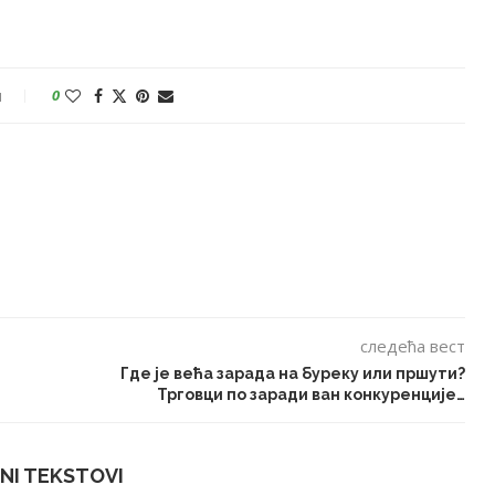
и
0
следећа вест
Где је већа зарада на буреку или пршути?
Трговци по заради ван конкуренције…
NI TEKSTOVI