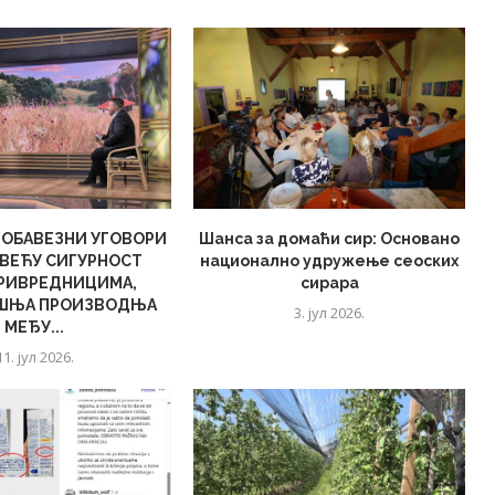
 ОБАВЕЗНИ УГОВОРИ
Шанса за домаћи сир: Основано
ВЕЋУ СИГУРНОСТ
национално удружење сеоских
РИВРЕДНИЦИМА,
сирара
ШЊА ПРОИЗВОДЊА
3. јул 2026.
МЕЂУ...
11. јул 2026.