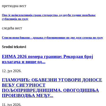
претходна вест
Ово је најисплативија грана сточарства, од идуће године повећање
субвенција по грлу
следећа вест
Стигли нови бикови – држава субвенционише по две дозе семена по грлу
Srodni tekstovi
ЕИМА 2026 помера границе: Рекордан број
излагача и више од...
12. јул 2026.
ГЛАМОЧИЋ: ОБАВЕЗНИ УГОВОРИ ДОНОСЕ
ВЕЋУ СИГУРНОСТ
ПОЉОПРИВРЕДНИЦИМА, ОВОГОДИШЊА
ПРОИЗВОДЊА МЕЂУ...
11. јул 2026.