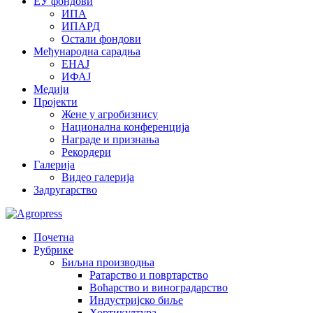
ЕУ фондови
ИПА
ИПАРД
Остали фондови
Међународна сарадња
ЕНАЈ
ИФАЈ
Медији
Пројекти
Жене у агробизнису
Национална конференција
Награде и признања
Рекордери
Галерија
Видео галерија
Задругарство
Почетна
Рубрике
Биљна производња
Ратарство и повртарство
Воћарство и виноградарство
Индустријско биље
Хортикултура