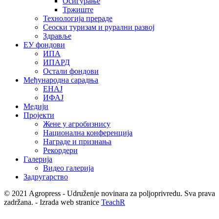
Осигурање
Тржиште
Технологија прераде
Сеоски туризам и рурални развој
Здравље
ЕУ фондови
ИПА
ИПАРД
Остали фондови
Међународна сарадња
ЕНАЈ
ИФАЈ
Медији
Пројекти
Жене у агробизнису
Национална конференција
Награде и признања
Рекордери
Галерија
Видео галерија
Задругарство
© 2021 Agropress - Udruženje novinara za poljoprivredu. Sva prava
zadržana. - Izrada web stranice
TeachR