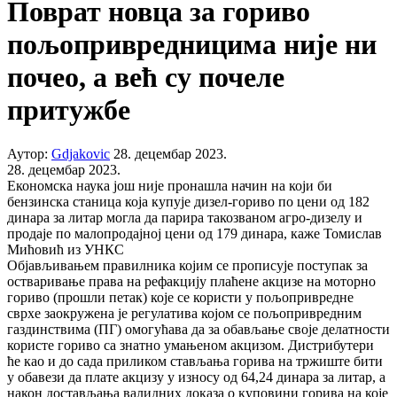
Поврат новца за гориво
пољопривредницима није ни
почео, а већ су почеле
притужбе
Аутор:
Gdjakovic
28. децембар 2023.
28. децембар 2023.
Економска наука још није пронашла начин на који би
бензинска станица која купује дизел-гориво по цени од 182
динара за литар могла да парира такозваном агро-дизелу и
продаје по малопродајној цени од 179 динара, каже Томислав
Мићовић из УНКС
Објављивањем правилника којим се прописује поступак за
остваривање права на рефакцију плаћене акцизе на моторно
гориво (прошли петак) које се користи у пољопривредне
сврхе заокружена је регулатива којом се пољопривредним
газдинствима (ПГ) омогућава да за обављање своје делатности
користе гориво са знатно умањеном акцизом. Дистрибутери
ће као и до сада приликом стављања горива на тржиште бити
у обавези да плате акцизу у износу од 64,24 динара за литар, а
након достављања валидних доказа о куповини горива на које