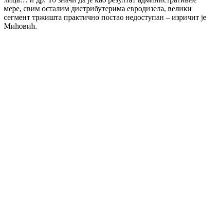
мере, свим осталим дистрибутерима евродизела, велики
сегмент тржишта практично постао недоступан – изричит је
Мићовић.