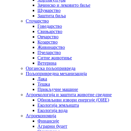
Зачинско и лековито биље
Шумарство
Заштита биља
Сточарство
Говедарство
Свињарство
Овчарство
Козарство
Живинарство
Пчеларство
Ситне животиње
Ветерина
Органска пољопривреда
Пољопривредна механизација
Лака
Тешка
Прикључне машине
Агроекологија и заштита животне средине
Обновљиви извори енергије (ОИЕ)
Екологија земљишта
Екологија вода
Агроекономија
Финансије
Аграрни буџет