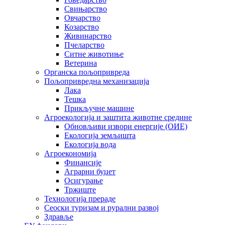
Свињарство
Овчарство
Козарство
Живинарство
Пчеларство
Ситне животиње
Ветерина
Органска пољопривреда
Пољопривредна механизација
Лака
Тешка
Прикључне машине
Агроекологија и заштита животне средине
Обновљиви извори енергије (ОИЕ)
Екологија земљишта
Екологија вода
Агроекономија
Финансије
Аграрни буџет
Осигурање
Тржиште
Технологија прераде
Сеоски туризам и рурални развој
Здравље