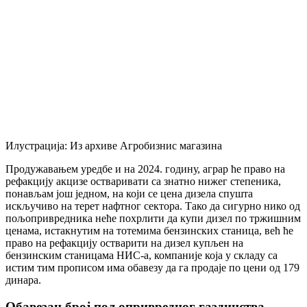
Илустрација: Из архиве Агробизнис магазина
Продужавањем уредбе и на 2024. годину, аграр ће право на
рефакцију акцизе остваривати са знатно нижег степеника,
понављам још једном, на који се цена дизела спушта
искључиво на терет нафтног сектора. Тако да сигурно нико од
пољопривредника неће похрлити да купи дизел по тржишним
ценама, истакнутим на тотемима бензинских станица, већ ће
право на рефакцију остварити на дизел купљен на
бензинским станицама НИС-а, компаније која у складу са
истим тим прописом има обавезу да га продаје по цени од 179
динара.
Обавезан број пољопривредног газдинства