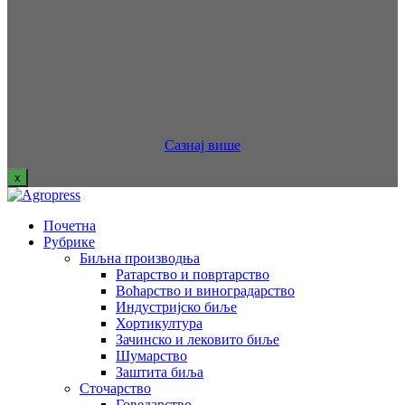
Сазнај више
x
Почетна
Рубрике
Биљна производња
Ратарство и повртарство
Воћарство и виноградарство
Индустријско биље
Хортикултура
Зачинско и лековито биље
Шумарство
Заштита биља
Сточарство
Говедарство