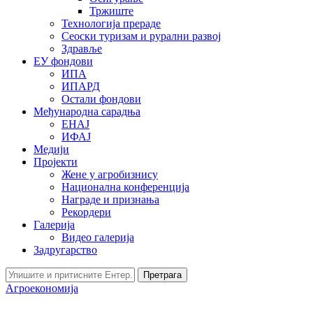
Тржиште
Технологија прераде
Сеоски туризам и рурални развој
Здравље
ЕУ фондови
ИПА
ИПАРД
Остали фондови
Међународна сарадња
ЕНАЈ
ИФАЈ
Медији
Пројекти
Жене у агробизнису
Национална конференција
Награде и признања
Рекордери
Галерија
Видео галерија
Задругарство
Претрага
Агроекономија