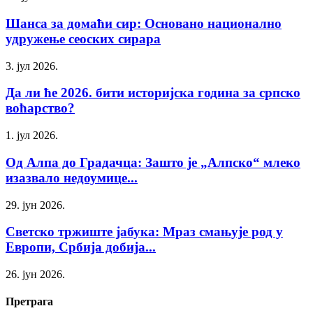
Шанса за домаћи сир: Основано национално
удружење сеоских сирара
3. јул 2026.
Да ли ће 2026. бити историјска година за српско
воћарство?
1. јул 2026.
Од Алпа до Градачца: Зашто је „Алпско“ млеко
изазвало недоумице...
29. јун 2026.
Светско тржиште јабука: Мраз смањује род у
Европи, Србија добија...
26. јун 2026.
Претрага