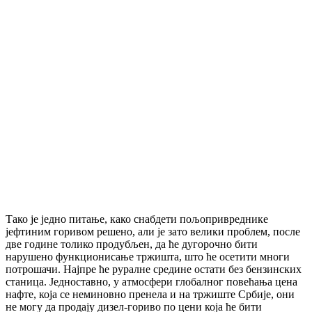
Тако је једно питање, како снабдети пољопривреднике
јефтиним горивом решено, али је зато велики проблем, после
две године толико продубљен, да ће дугорочно бити
нарушено функционисање тржишта, што ће осетити многи
потрошачи. Најпре ће руралне средине остати без бензинских
станица. Једноставно, у атмосфери глобалног повећања цена
нафте, која се неминовно пренела и на тржиште Србије, они
не могу да продају дизел-гориво по цени која ће бити