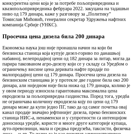
конкурентна цени која је за потребе пољопривредника и
квазипољопривредника фебруара 2022. закуцана на тадашњи
ниво од 179 динара, каже у разговору за „Политику”
Томислав Мићовић, генерални секретар Удружења нафтних
компанија Србије (УНКС).
Просечна цена дизела била 200 динара
Економска наука још није пронашла начин на који би
бензинска станица која купује дизел-гориво по данашњој
набавној, велепродајној цени од 182 динара за литар, могла да
парира такозваном агро-дизелу који се у складу са Уредбом о
ограничењу висине цена деривата нафте продаје по
малопродајној цени од 179 динара. Просечна цена дизела на
бензинским станицама је у протекле две године била око 200
динара, али ниједном није била нижа од 179 динара, колико је
у овом периоду износила гарантована максимална цена
евродизела за пољопривредна газдинства. Поред тога, уредба
не ограничава количину евродизела коју по цени од 179
динара може да купи једно ПГ, тако да од самог почетка овај
канал продаје значајно јефтинијег дизела, преко бензинских
станица НИС-а, ненаменски и у супротности са интенцијом
доносиоца уредбе, користе и многе друге категорије купаца,
ауто-превозници, мала и средња предузећа, таксисти, физичка
лица… и др. То значи да је као резултат административне