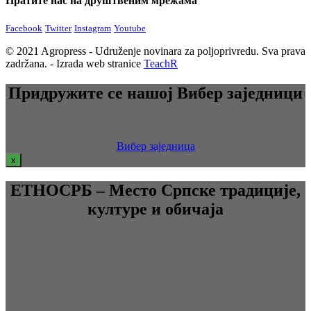
Пратите нас на друштвеним мрежама
Facebook
Twitter
Instagram
Youtube
© 2021 Agropress - Udruženje novinara za poljoprivredu. Sva prava
zadržana. - Izrada web stranice
TeachR
Придружите се нашој Вибер заједници
Вибер заједница
x
ЕТНОСРБ – Место Српске традиције,
културе и обичаја