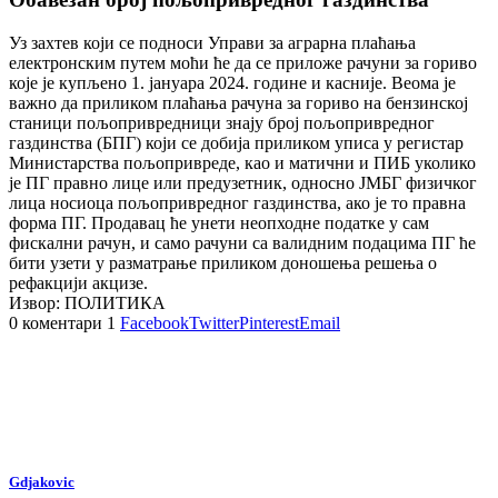
Уз захтев који се подноси Управи за аграрна плаћања
електронским путем моћи ће да се приложе рачуни за гориво
које је купљено 1. јануара 2024. године и касније. Веома је
важно да приликом плаћања рачуна за гориво на бензинској
станици пољопривредници знају број пољопривредног
газдинства (БПГ) који се добија приликом уписа у регистар
Министарства пољопривреде, као и матични и ПИБ уколико
је ПГ правно лице или предузетник, односно ЈМБГ физичког
лица носиоца пољопривредног газдинства, ако је то правна
форма ПГ. Продавац ће унети неопходне податке у сам
фискални рачун, и само рачуни са валидним подацима ПГ ће
бити узети у разматрање приликом доношења решења о
рефакцији акцизе.
Извор: ПОЛИТИКА
0 коментари
1
Facebook
Twitter
Pinterest
Email
Gdjakovic