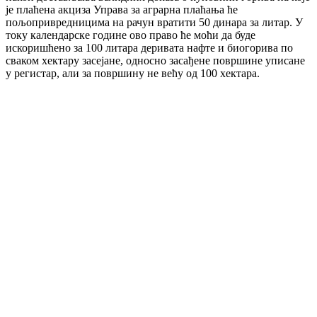
је плаћена акциза Управа за аграрна плаћања ће
пољопривредницима на рачун вратити 50 динара за литар. У
току календарске године ово право ће моћи да буде
искоришћено за 100 литара деривата нафте и биогорива по
сваком хектару засејане, односно засађене површине уписане
у регистар, али за површину не већу од 100 хектара.