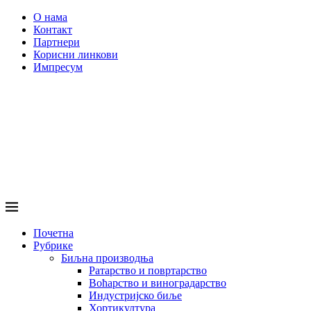
О нама
Контакт
Партнери
Корисни линкови
Импресум
Почетна
Рубрике
Биљна производња
Ратарство и повртарство
Воћарство и виноградарство
Индустријско биље
Хортикултура