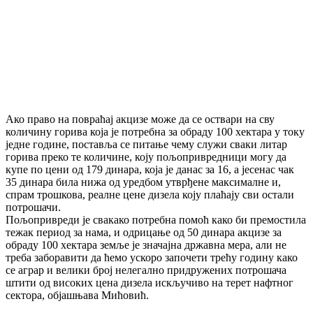
Ако право на повраћај акцизе може да се оствари на сву
количину горива која је потребна за обраду 100 хектара у току
једне године, поставља се питање чему служи сваки литар
горива преко те количине, коју пољопривредници могу да
купе по цени од 179 динара, која је данас за 16, а јесенас чак
35 динара била нижа од уредбом утврђене максималне и,
спрам трошкова, реалне цене дизела коју плаћају сви остали
потрошачи.
Пољопривреди је свакако потребна помоћ како би премостила
тежак период за нама, и одрицање од 50 динара акцизе за
обраду 100 хектара земље је значајна државна мера, али не
треба заборавити да ћемо ускоро започети трећу годину како
се аграр и велики број нелегално придружених потрошача
штити од високих цена дизела искључиво на терет нафтног
сектора, објашњава Мићовић.