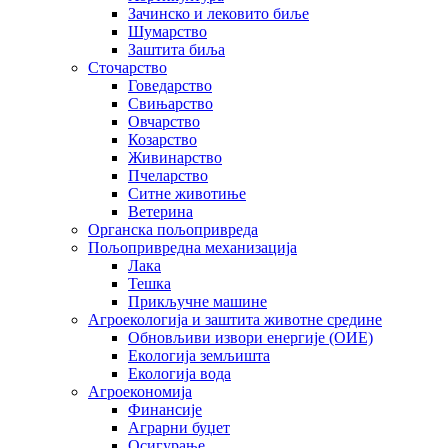
Зачинско и лековито биље
Шумарство
Заштита биља
Сточарство
Говедарство
Свињарство
Овчарство
Козарство
Живинарство
Пчеларство
Ситне животиње
Ветерина
Органска пољопривреда
Пољопривредна механизација
Лака
Тешка
Прикључне машине
Агроекологија и заштита животне средине
Обновљиви извори енергије (ОИЕ)
Екологија земљишта
Екологија вода
Агроекономија
Финансије
Аграрни буџет
Осигурање