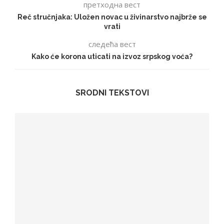
претходна вест
Reč stručnjaka: Uložen novac u živinarstvo najbrže se
vrati
следећа вест
Kako će korona uticati na izvoz srpskog voća?
SRODNI TEKSTOVI