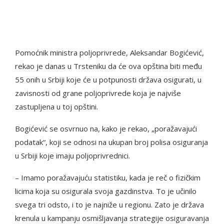
Pomoćnik ministra poljoprivrede, Aleksandar Bogićević,
rekao je danas u Trsteniku da će ova opština biti među
55 onih u Srbiji koje će u potpunosti država osigurati, u
zavisnosti od grane poljoprivrede koja je najviše
zastupljena u toj opštini.
Bogićević se osvrnuo na, kako je rekao, „poražavajući
podatak“, koji se odnosi na ukupan broj polisa osiguranja
u Srbiji koje imaju poljoprivrednici.
– Imamo poražavajuću statistiku, kada je reč o fizičkim
licima koja su osigurala svoja gazdinstva. To je učinilo
svega tri odsto, i to je najniže u regionu. Zato je država
krenula u kampanju osmišljavanja strategije osiguravanja