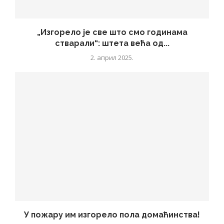
„Изгорело је све што смо годинама
стварали“: штета већа од...
2. април 2025.
У пожару им изгорело пола домаћинства!