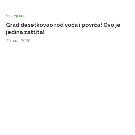
Осигурање
Grad desetkovao rod voća i povrća! Ovo je
jedina zaštita!
26. мај 2020.