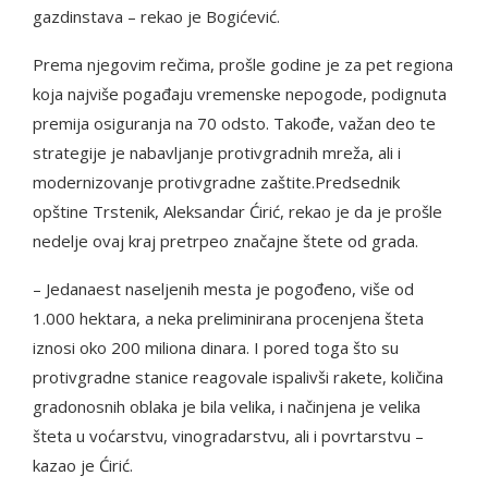
gazdinstava – rekao je Bogićević.
Prema njegovim rečima, prošle godine je za pet regiona
koja najviše pogađaju vremenske nepogode, podignuta
premija osiguranja na 70 odsto. Takođe, važan deo te
strategije je nabavljanje protivgradnih mreža, ali i
modernizovanje protivgradne zaštite.Predsednik
opštine Trstenik, Aleksandar Ćirić, rekao je da je prošle
nedelje ovaj kraj pretrpeo značajne štete od grada.
– Jedanaest naseljenih mesta je pogođeno, više od
1.000 hektara, a neka preliminirana procenjena šteta
iznosi oko 200 miliona dinara. I pored toga što su
protivgradne stanice reagovale ispalivši rakete, količina
gradonosnih oblaka je bila velika, i načinjena je velika
šteta u voćarstvu, vinogradarstvu, ali i povrtarstvu –
kazao je Ćirić.