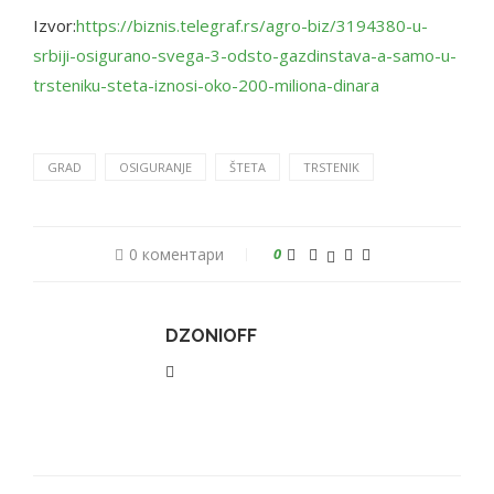
Izvor:
https://biznis.telegraf.rs/agro-biz/3194380-u-
srbiji-osigurano-svega-3-odsto-gazdinstava-a-samo-u-
trsteniku-steta-iznosi-oko-200-miliona-dinara
GRAD
OSIGURANJE
ŠTETA
TRSTENIK
0 коментари
0
DZONIOFF