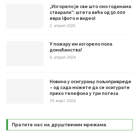
„Изгорело је све што смо годинама
стварали“: штета већа од 50.000
евра (фото и видео)
2. април 2025.
У пожару им изгорело пола
домаћинства!
6. април 2024.
Новина у осигурању пољопривреде
– од сада можете да се осигурате
преко телефона у три потеза
29. март 2024.
Пратите нас на друштвеним мрежама