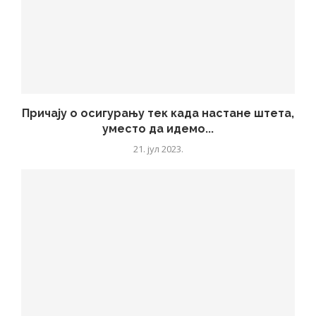
Причају о осигурању тек када настане штета,
уместо да идемо...
21. јул 2023.