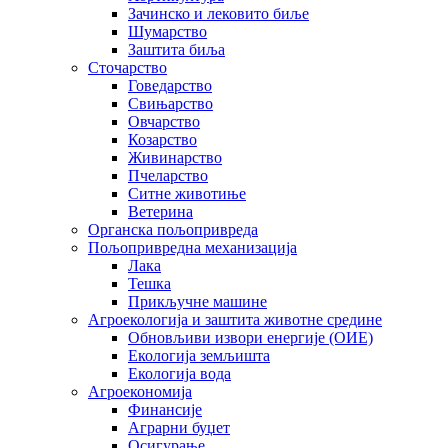
Зачинско и лековито биље
Шумарство
Заштита биља
Сточарство
Говедарство
Свињарство
Овчарство
Козарство
Живинарство
Пчеларство
Ситне животиње
Ветерина
Органска пољопривреда
Пољопривредна механизација
Лака
Тешка
Прикључне машине
Агроекологија и заштита животне средине
Обновљиви извори енергије (ОИЕ)
Екологија земљишта
Екологија вода
Агроекономија
Финансије
Аграрни буџет
Осигурање