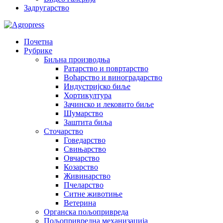
Задругарство
Почетна
Рубрике
Биљна производња
Ратарство и повртарство
Воћарство и виноградарство
Индустријско биље
Хортикултура
Зачинско и лековито биље
Шумарство
Заштита биља
Сточарство
Говедарство
Свињарство
Овчарство
Козарство
Живинарство
Пчеларство
Ситне животиње
Ветерина
Органска пољопривреда
Пољопривредна механизација