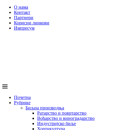
О нама
Контакт
Партнери
Корисни линкови
Импресум
Почетна
Рубрике
Биљна производња
Ратарство и повртарство
Воћарство и виноградарство
Индустријско биље
Хортикултура