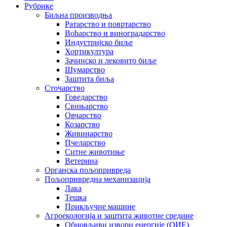
Рубрике
Биљна производња
Ратарство и повртарство
Воћарство и виноградарство
Индустријско биље
Хортикултура
Зачинско и лековито биље
Шумарство
Заштита биља
Сточарство
Говедарство
Свињарство
Овчарство
Козарство
Живинарство
Пчеларство
Ситне животиње
Ветерина
Органска пољопривреда
Пољопривредна механизација
Лака
Тешка
Прикључне машине
Агроекологија и заштита животне средине
Обновљиви извори енергије (ОИЕ)