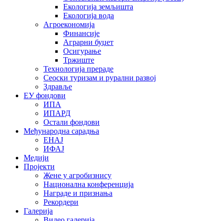
Екологија земљишта
Екологија вода
Агроекономија
Финансије
Аграрни буџет
Осигурање
Тржиште
Технологија прераде
Сеоски туризам и рурални развој
Здравље
ЕУ фондови
ИПА
ИПАРД
Остали фондови
Међународна сарадња
ЕНАЈ
ИФАЈ
Медији
Пројекти
Жене у агробизнису
Национална конференција
Награде и признања
Рекордери
Галерија
Видео галерија