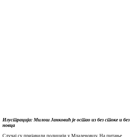
Илустрација: Милош Јанковић је остао из без стоке и без
новца
Случај су пријавили полицији у Младеновцу. На питање