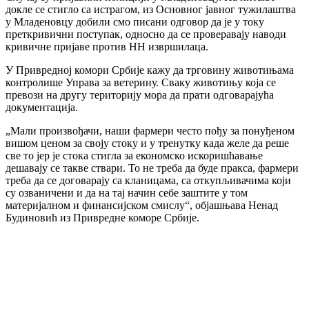
докле се стигло са истрагом, из Основног јавног тужилаштва
у Младеновцу добили смо писани одговор да је у току
преткривични поступак, односно да се проверавају наводи
кривичне пријаве против НН извршилаца.
У Привредној комори Србије кажу да трговину животињама
контролише Управа за ветерину. Сваку животињу која се
превози на другу територију мора да прати одговарајућа
документација.
„Мали произвођачи, наши фармери често пођу за понуђеном
вишом ценом за своју стоку и у тренутку када желе да реше
све то јер је стока стигла за економско искоришћавање
дешавају се такве ствари. То не треба да буде пракса, фармери
треба да се договарају са кланицама, са откупљивачима који
су озваничени и да на тај начин себе заштите у том
материјалном и финансијском смислу“, објашњава Ненад
Будиновић из Привредне коморе Србије.