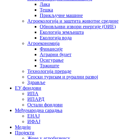
Лака
Тешка
Прикључне машине
Агроекологија и заштита животне средине
Обновљиви извори енергије (ОИЕ)
Екологија земљишта
Екологија вода
Агроекономија
Финансије
Аграрни буџет
Осигурање
Тржиште
Технологија прераде
Сеоски туризам и рурални развој
Здравље
ЕУ фондови
ИПА
ИПАРД
Остали фондови
Међународна сарадња
ЕНАЈ
ИФАЈ
Медији
Пројекти
Жене у агробизнису