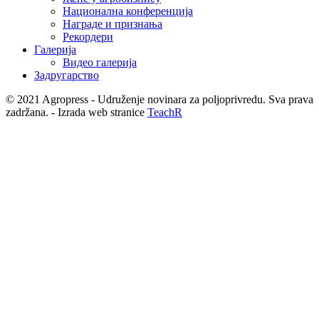
Национална конференција
Награде и признања
Рекордери
Галерија
Видео галерија
Задругарство
© 2021 Agropress - Udruženje novinara za poljoprivredu. Sva prava
zadržana. - Izrada web stranice
TeachR