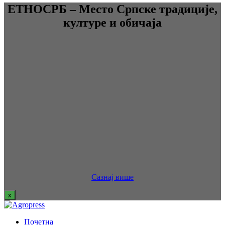
ЕТНОСРБ – Место Српске традиције,
културе и обичаја
Сазнај више
x
Почетна