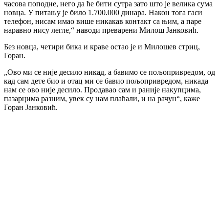
часова поподне, него да ће бити сутра зато што је велика сума
новца. У питању је било 1.700.000 динара. Након тога гаси
телефон, нисам имао више никакав контакт са њим, а паре
наравно нису легле,“ наводи преварени Милош Јанковић.
Без новца, четири бика и краве остао је и Милошев стриц,
Горан.
„Ово ми се није десило никад, а бавимо се пољопривредом, од
кад сам дете био и отац ми се бавио пољопривредом, никада
нам се ово није десило. Продавао сам и раније накупцима,
пазарцима разним, увек су нам плаћали, и на рачун“, каже
Горан Јанковић.