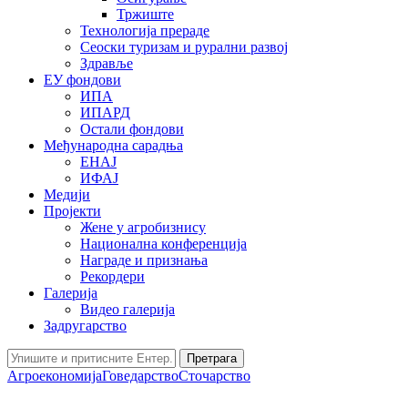
Тржиште
Технологија прераде
Сеоски туризам и рурални развој
Здравље
ЕУ фондови
ИПА
ИПАРД
Остали фондови
Међународна сарадња
ЕНАЈ
ИФАЈ
Медији
Пројекти
Жене у агробизнису
Национална конференција
Награде и признања
Рекордери
Галерија
Видео галерија
Задругарство
Претрага
Агроекономија
Говедарство
Сточарство