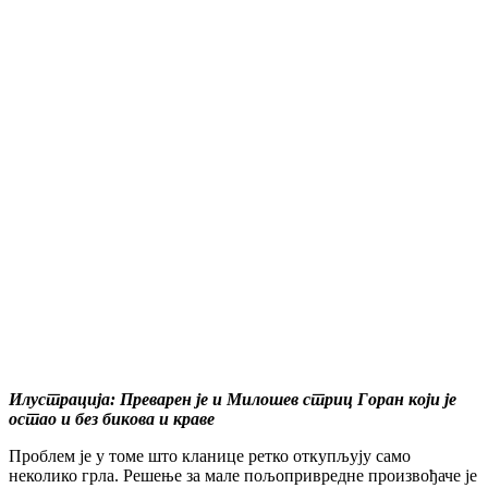
Илустрација: Преварен је и Милошев стриц Горан који је
остао и без бикова и краве
Проблем је у томе што кланице ретко откупљују само
неколико грла. Решење за мале пољопривредне произвођаче је