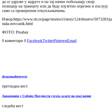
да се удруже у задруге и на тај начин побољшају своју
позицију на тржишту или да буду изузетно опрезни и послују
само са провереним откупљивачима.
Извор:https://www.rts.rs/page/stories/ci/story/124/drustvo/5073283/j
stala-novcanik.html
ФОТО: Pixabay
0 коментари
0
Facebook
Twitter
Pinterest
Email
draganadpetrovic
претходна вест
Аквапонија у Србији: Предности узгоја салате на овај начин
следећа вест