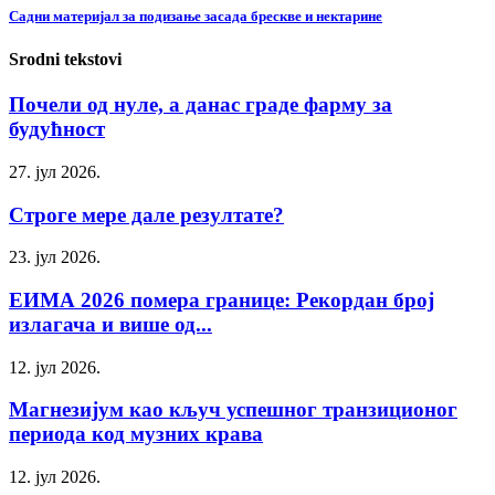
Садни материјал за подизање засада брескве и нектарине
Srodni tekstovi
Почели од нуле, а данас граде фарму за
будућност
27. јул 2026.
Строге мере дале резултате?
23. јул 2026.
ЕИМА 2026 помера границе: Рекордан број
излагача и више од...
12. јул 2026.
Магнезијум као кључ успешног транзиционог
периода код музних крава
12. јул 2026.