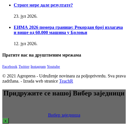
Строге мере дале резултате?
23. јул 2026.
ЕИМА 2026 помера границе: Рекордан број излагача
и више од 60.000 машина у Болоњи
12. јул 2026.
Пратите нас на друштвеним мрежама
Facebook
Twitter
Instagram
Youtube
© 2021 Agropress - Udruženje novinara za poljoprivredu. Sva prava
zadržana. - Izrada web stranice
TeachR
Придружите се нашој Вибер заједници
Вибер заједница
x