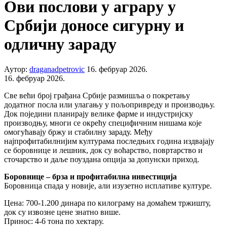
Ови послови у аграру у
Србији доносе сигурну и
одличну зараду
Аутор:
draganadpetrovic
16. фебруар 2026.
16. фебруар 2026.
Све већи број грађана Србије размишља о покретању
додатног посла или улагању у пољопривреду и производњу.
Док поједини планирају велике фарме и индустријску
производњу, многи се окрећу специфичним нишама које
омогућавају бржу и стабилну зараду. Међу
најпрофитабилнијим културама последњих година издвајају
се боровнице и лешник, док су воћарство, повртарство и
сточарство и даље поуздана опција за допунски приход.
Боровнице – брза и профитабилна инвестиција
Боровница спада у новије, али изузетно исплативе културе.
Цена: 700-1.200 динара по килограму на домаћем тржишту,
док су извозне цене знатно више.
Принос: 4-6 тона по хектару.