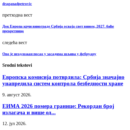
draganadpetrovic
претходна вест
Док Европа крчи винограде Србија осваја свет вином, 2027. биће
прекретница
следећа вест
Ово је неодложан посао у засадима шљива у фебруару
Srodni tekstovi
Европска комисија потврдила: Србија значајно
унапредила систем контрола безбедности хране
9. август 2026.
ЕИМА 2026 помера границе: Рекордан број
излагача и више од...
12. јул 2026.