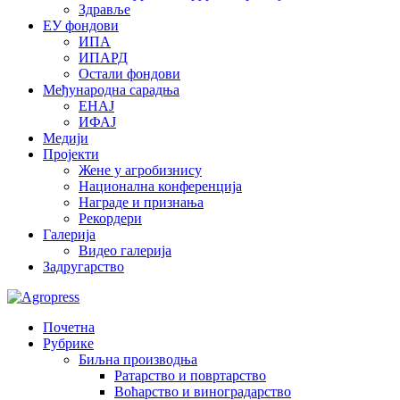
Здравље
ЕУ фондови
ИПА
ИПАРД
Остали фондови
Међународна сарадња
ЕНАЈ
ИФАЈ
Медији
Пројекти
Жене у агробизнису
Национална конференција
Награде и признања
Рекордери
Галерија
Видео галерија
Задругарство
Почетна
Рубрике
Биљна производња
Ратарство и повртарство
Воћарство и виноградарство