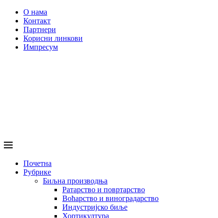
О нама
Контакт
Партнери
Корисни линкови
Импресум
Почетна
Рубрике
Биљна производња
Ратарство и повртарство
Воћарство и виноградарство
Индустријско биље
Хортикултура