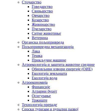
Сточарство
Говедарство
Свињарство
Овчарство
Козарство
Живинарство
Пчеларство
Ситне животиње
Ветерина
Органска пољопривреда
Пољопривредна механизација
Лака
Тешка
Прикључне машине
Агроекологија и заштита животне средине
Обновљиви извори енергије (ОИЕ)
Екологија земљишта
Екологија вода
Агроекономија
Финансије
Аграрни буџет
Осигурање
Тржиште
Технологија прераде
Сеоски туризам и рурални развој