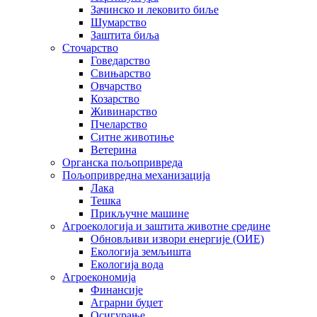
Зачинско и лековито биље
Шумарство
Заштита биља
Сточарство
Говедарство
Свињарство
Овчарство
Козарство
Живинарство
Пчеларство
Ситне животиње
Ветерина
Органска пољопривреда
Пољопривредна механизација
Лака
Тешка
Прикључне машине
Агроекологија и заштита животне средине
Обновљиви извори енергије (ОИЕ)
Екологија земљишта
Екологија вода
Агроекономија
Финансије
Аграрни буџет
Осигурање