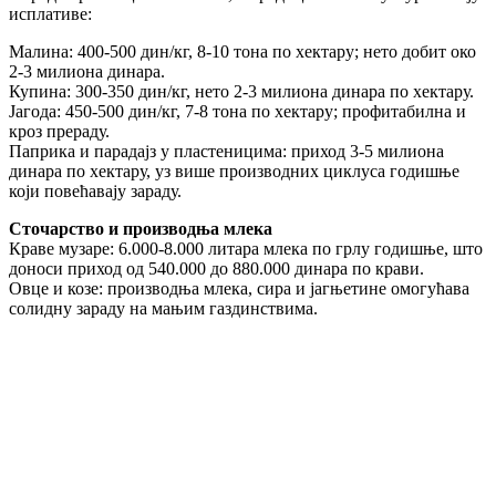
исплативе:
Малина: 400-500 дин/кг, 8-10 тона по хектару; нето добит око
2-3 милиона динара.
Купина: 300-350 дин/кг, нето 2-3 милиона динара по хектару.
Јагода: 450-500 дин/кг, 7-8 тона по хектару; профитабилна и
кроз прераду.
Паприка и парадајз у пластеницима: приход 3-5 милиона
динара по хектару, уз више производних циклуса годишње
који повећавају зараду.
Сточарство и производња млека
Краве музаре: 6.000-8.000 литара млека по грлу годишње, што
доноси приход од 540.000 до 880.000 динара по крави.
Овце и козе: производња млека, сира и јагњетине омогућава
солидну зараду на мањим газдинствима.