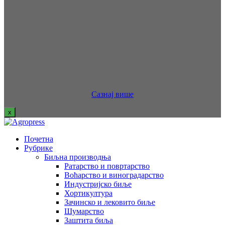
Сазнај више
x
Почетна
Рубрике
Биљна производња
Ратарство и повртарство
Воћарство и виноградарство
Индустријско биље
Хортикултура
Зачинско и лековито биље
Шумарство
Заштита биља