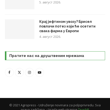
5. август 2026.
Крај јефтином увозу? Брисел
повлачи потез који ће осетити
свака фарма у Европи
4. август 2026.
Пратите нас на друштвеним мрежама
© 2021 Agropress - Udruženje novinara za poljoprivredu. Sva
prava zadržana. - Izrada web stranice
TeachR