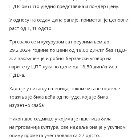
ПДВ-ом) што уједно представља и пондер цену.
У односу на седам дана раније, приметан је ценовни
раст од 1,41 одсто.
Трговало се и кукурузом са преузимањем до
29.2.2024. године по цени од 18,00 дин/кг без ПДВ-
а, а закључен је и робно-берзански уговор на
паритету ЦПТ лука по цени од 18,50 дин/кг без
ПДВ-а.
Када је у питању пшеница, током читаве недеље
тражња је била већа од понуде, која је била
изузетно слаба.
Након две седмице у којима је пшеница била
најтргованија култура, ове недеље она је у укупном
обиму промета учествовала са 27 одсто.