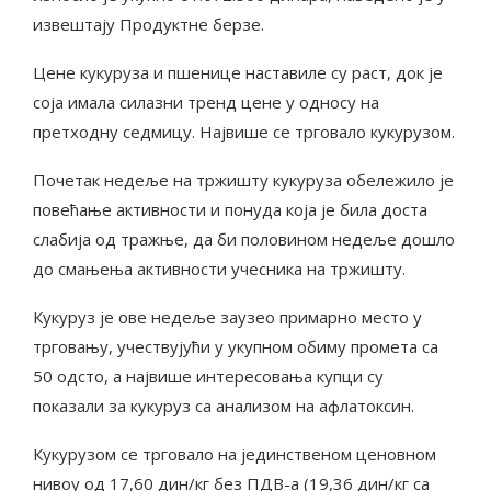
извештају Продуктне берзе.
Цене кукуруза и пшенице наставиле су раст, док је
соја имала силазни тренд цене у односу на
претходну седмицу. Највише се трговало кукурузом.
Почетак недеље на тржишту кукуруза обележило је
повећање активности и понуда која је била доста
слабија од тражње, да би половином недеље дошло
до смањења активности учесника на тржишту.
Кукуруз је ове недеље заузео примарно место у
трговању, учествујући у укупном обиму промета са
50 одсто, а највише интересовања купци су
показали за кукуруз са анализом на афлатоксин.
Кукурузом се трговало на јединственом ценовном
нивоу од 17,60 дин/кг без ПДВ-а (19,36 дин/кг са