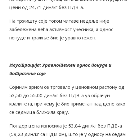
цени од 24,71 дин/кг без ПДВ-а.
На тржишту соје током читаве недеље није
забележена већа активност учесника, а однос
понуде и тражње био је уравнотежен.
Илустрација: Уравнотежен однос понуде и
потражње соје
Сојиним зрном се трговало у ценовном распону од
53,50 до 55,00 дин/кг без ПДВ-а уз обрачун
квалитета, при чему је био приметан пад цене како
се седмица ближила крају.
Пондер цена износила је 53,84 дин/кг без ПДВ-а
(59,23 дин/кг са ПДВ-ом), што је у односу на седам