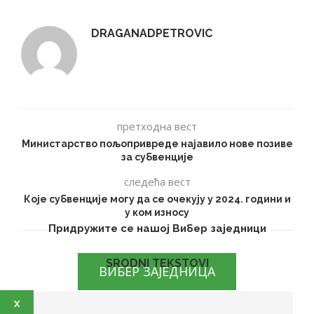
DRAGANADPETROVIC
претходна вест
Министарство пољопривреде најавило нове позиве
за субвенције
следећа вест
Које субвенције могу да се очекују у 2024. години и
у ком износу
Придружите се нашој Вибер заједници
SRODNI TEKSTOVI
ВИБЕР ЗАЈЕДНИЦА
X