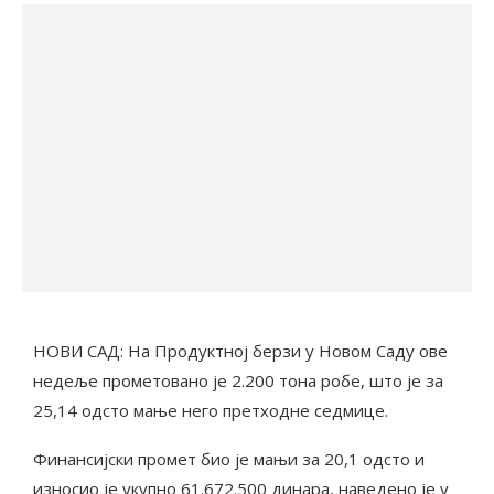
НОВИ САД: На Продуктној берзи у Новом Саду ове
недеље прометовано је 2.200 тона робе, што је за
25,14 одсто мање него претходне седмице.
Финансијски промет био је мањи за 20,1 одсто и
износио је укупно 61.672.500 динара, наведено је у