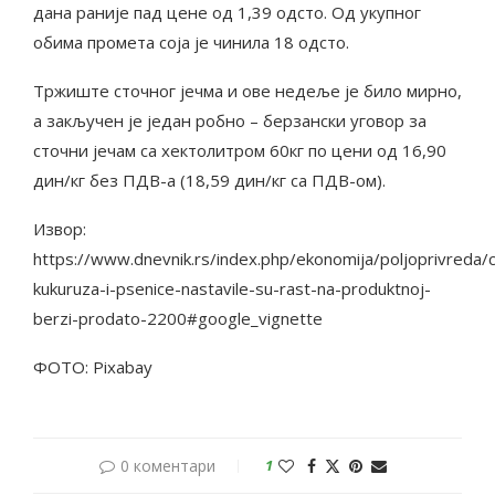
дана раније пад цене од 1,39 одсто. Од укупног
обима промета соја је чинила 18 одсто.
Тржиште сточног јечма и ове недеље је било мирно,
а закључен је један робно – берзански уговор за
сточни јечам са хектолитром 60кг по цени од 16,90
дин/кг без ПДВ-а (18,59 дин/кг са ПДВ-ом).
Извор:
https://www.dnevnik.rs/index.php/ekonomija/poljoprivreda/
kukuruza-i-psenice-nastavile-su-rast-na-produktnoj-
berzi-prodato-2200#google_vignette
ФОТО: Pixabay
0 коментари
1