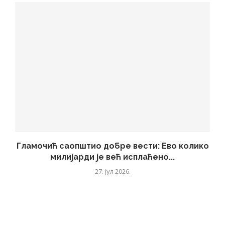
Гламочић саопштио добре вести: Ево колико
милијарди је већ исплаћено...
27. јул 2026.