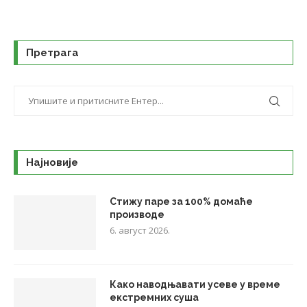
Претрага
Најновије
Стижу паре за 100% домаће
производе
6. август 2026.
Како наводњавати усеве у време
екстремних суша