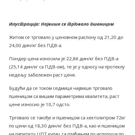
Илустрација: Највише се трговало пшеницом
Житом се трговало у ценовном распону од 21,20 до
24,00 дин/кг без ПДВ-а.
Пондер цена износила је 22,86 дин/кг без ПДВ-а
(25,14 дин/кг са ПДВ-ом), те је у односу на протеклу
недељу забележен раст цене.
Будући да се током седмице највише трговало
пшеницом са вишим параметрима квалитета, раст
цене износио је 10,7 одсто.
Трговало се такође и пшеницом са хектолитром 72кг
по цени од 18,30 дин/кг без ПДВ-а, као и пшеницом
на паритету ЦПТ купац са плаћањем по испоруци по