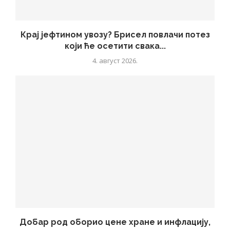
Крај јефтином увозу? Брисел повлачи потез
који ће осетити свака...
4. август 2026.
Добар род оборио цене хране и инфлацију,