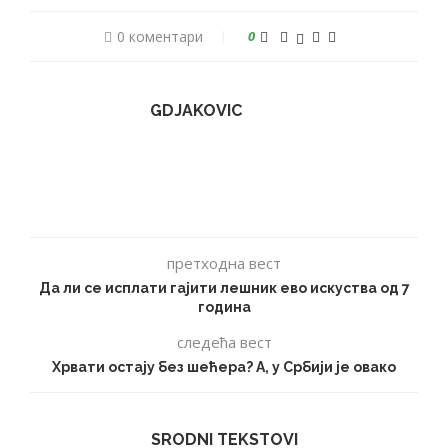
0 коментари
0
GDJAKOVIC
претходна вест
Да ли се исплати гајити лешник ево искуства од 7
година
следећа вест
Хрвати остају без шећера? А, у Србији је овако
SRODNI TEKSTOVI