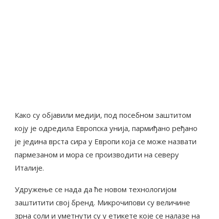
Како су објавили медији, под посебном заштитом
коју је одредила Европска унија, пармиђано ређано
је једина врста сира у Европи која се може назвати
пармезаном и мора се производити на северу
Италије.
Удружење се нада да ће новом технологијом
заштитити свој бренд. Микрочипови су величине
зрна соли и уметнути су у етикете које се налазе на