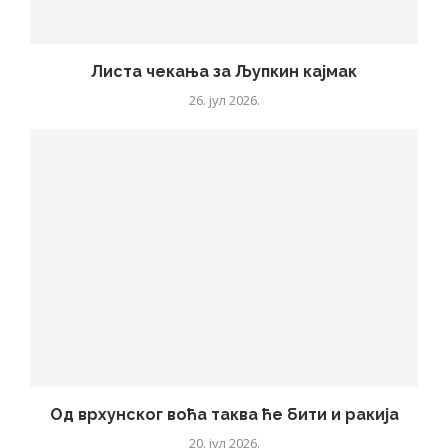
Листа чекања за Љупкин кајмак
26. јул 2026.
Од врхунског воћа таква ће бити и ракија
20. јул 2026.