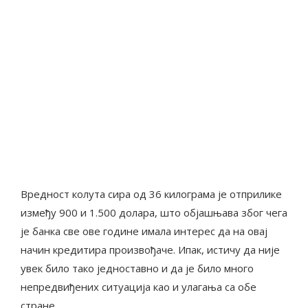
Вредност колута сира од 36 килограма је отприлике
између 900 и 1.500 долара, што објашњава због чега
је банка све ове године имала интерес да на овај
начин кредитира произвођаче. Ипак, истичу да није
увек било тако једноставно и да је било много
непредвиђених ситуација као и улагања са обе
стране.