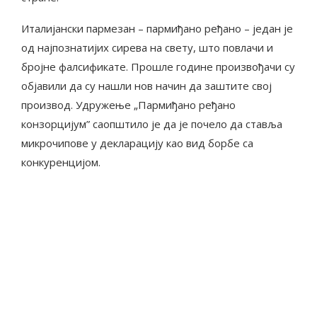
Италијански пармезан – пармиђано ређано – један је
од најпознатијих сирева на свету, што повлачи и
бројне фалсификате. Прошле године произвођачи су
објавили да су нашли нов начин да заштите свој
производ. Удружење „Пармиђано ређано
конзорцијум” саопштило је да је почело да ставља
микрочипове у декларацију као вид борбе са
конкуренцијом.