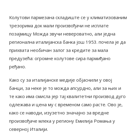
Колутови пармезана складиште се у климатизованим
трезорима док мали произвођачи не исплате
позајмицу Можда звучи невероватно, али једна
регионална италијанска банка још 1953. почела је да
прихвата необичан залог за кредите за мала
предузећа: огромне колутове сира пармиђано
ређано.
Како су за италијанске медије објаснили у овој
банци, за неке је то можда апсурдно, али за њих и
те како има смисла јер тај квалитетни производ дуго
одлежава и цена му с временом само расте. Ово је,
како се наводи, изузетно значајно за вредне
произвођаче млека у региону Емилија Ромања у
северној Италији.