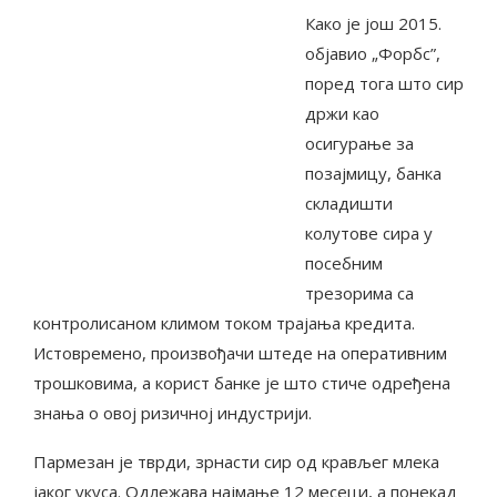
Како је још 2015.
објавио „Форбс”,
поред тога што сир
држи као
осигурање за
позајмицу, банка
складишти
колутове сира у
посебним
трезорима са
контролисаном климом током трајања кредита.
Истовремено, произвођачи штеде на оперативним
трошковима, а корист банке је што стиче одређена
знања о овој ризичној индустрији.
Пармезан је тврди, зрнасти сир од крављег млека
јаког укуса. Одлежава најмање 12 месеци, а понекад