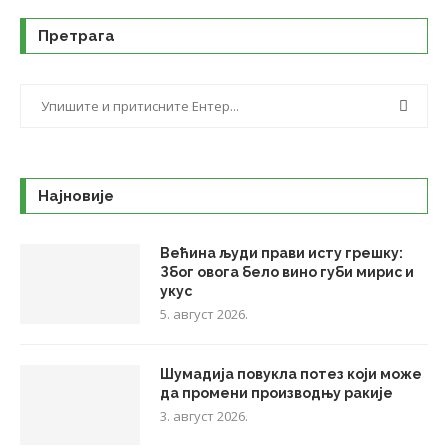
Претрага
Најновије
Већина људи прави исту грешку:
Због овога бело вино губи мирис и
укус
5. август 2026.
Шумадија повукла потез који може
да промени производњу ракије
3. август 2026.