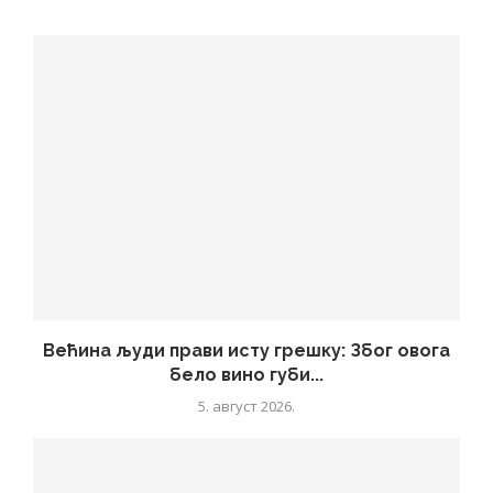
Већина људи прави исту грешку: Због овога
бело вино губи...
5. август 2026.