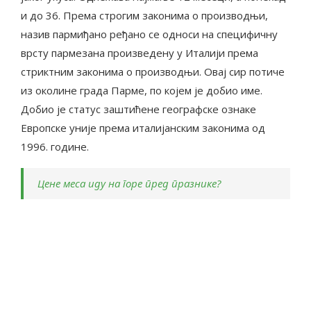
и до 36. Према строгим законима о производњи,
назив пармиђано ређано се односи на специфичну
врсту пармезана произведену у Италији према
стриктним законима о производњи. Овај сир потиче
из околине града Парме, по којем је добио име.
Добио је статус заштићене географске ознаке
Европске уније према италијанским законима од
1996. године.
Цене меса иду на горе пред празнике?