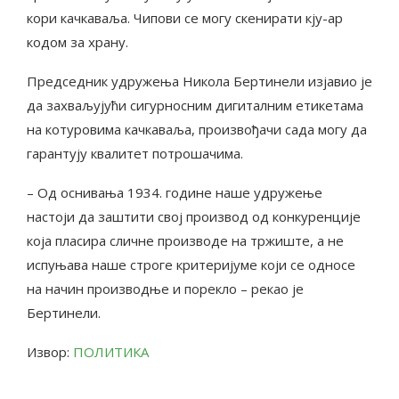
кори качкаваља. Чипови се могу скенирати кју-ар
кодом за храну.
Председник удружења Никола Бертинели изјавио је
да захваљујући сигурносним дигиталним етикетама
на котуровима качкаваља, произвођачи сада могу да
гарантују квалитет потрошачима.
– Од оснивања 1934. године наше удружење
настоји да заштити свој производ од конкуренције
која пласира сличне производе на тржиште, а не
испуњава наше строге критеријуме који се односе
на начин производње и порекло – рекао је
Бертинели.
Извор:
ПОЛИТИКА