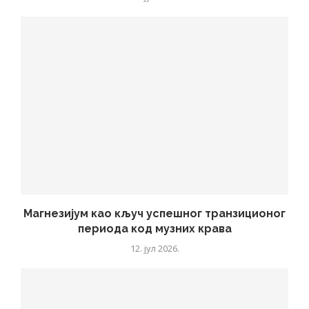
Магнезијум као кључ успешног транзиционог
периода код музних крава
12. јул 2026.