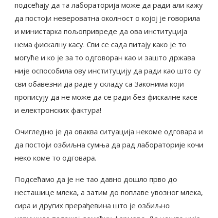
подсећају да та лабораторија може да ради али кажу
да постоји невероватна околност о којој је говорила
и министарка пољопривреде да ова институција
нема фискалну касу. Сви се сада питају како је то
могуће и ко је за то одговоран као и зашто држава
није оспособила ову институцију да ради као што су
сви обавезни да раде у складу са Законима који
прописују да не може да се ради без фискалне касе
и електронских фактура!
Очигледно је да оваква ситуација некоме одговара и
да постоји озбиљна сумња да рад лабораторије кочи
неко коме то одговара.
Подсећамо да је не тао давно дошло прво до
несташице млека, а затим до поплаве увозног млека,
сира и других прерађевина што је озбиљно