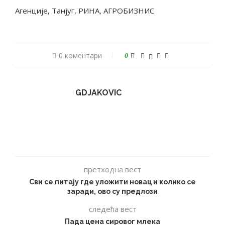
Агенције, Танјуг, РИНА, АГРОБИЗНИС
0 коментари
0
GDJAKOVIC
претходна вест
Сви се питају где уложити новац и колико се
заради, ово су предлози
следећа вест
Пада цена сировог млека