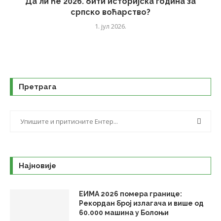
Да ли ће 2026. бити историјска година за
српско воћарство?
1. јул 2026.
Претрага
Најновије
ЕИМА 2026 помера границе:
Рекордан број излагача и више од
60.000 машина у Болоњи