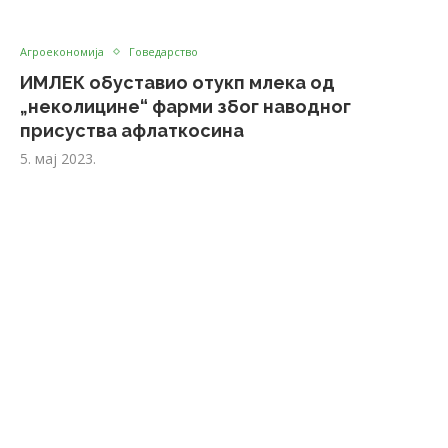
Агроекономија
Говедарство
ИМЛЕК обуставио отукп млека од
„неколицине“ фарми због наводног
присуства афлаткосина
5. мај 2023.