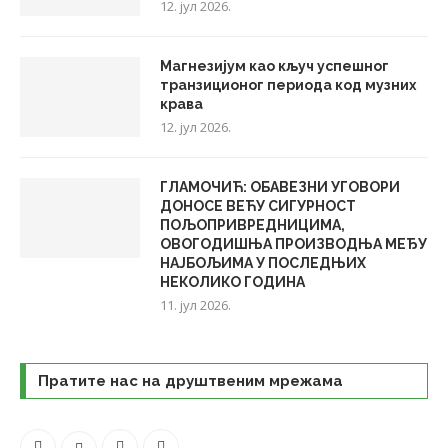
12. јул 2026.
Магнезијум као кључ успешног
транзиционог периода код музних
крава
12. јул 2026.
ГЛАМОЧИЋ: ОБАВЕЗНИ УГОВОРИ
ДОНОСЕ ВЕЋУ СИГУРНОСТ
ПОЉОПРИВРЕДНИЦИМА,
ОВОГОДИШЊА ПРОИЗВОДЊА МЕЂУ
НАЈБОЉИМА У ПОСЛЕДЊИХ
НЕКОЛИКО ГОДИНА
11. јул 2026.
Пратите нас на друштвеним мрежама