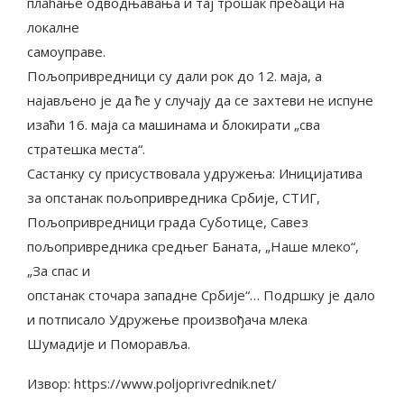
плаћање одводњавања и тај трошак пребаци на
локалне
самоуправе.
Пољопривредници су дали рок до 12. маја, а
најављено је да ће у случају да се захтеви не испуне
изаћи 16. маја са машинама и блокирати „сва
стратешка места“.
Састанку су присуствовала удружења: Иницијатива
за опстанак пољопривредника Србије, СТИГ,
Пољопривредници града Суботице, Савез
пољопривредника средњег Баната, „Наше млеко“,
„За спас и
опстанак сточара западне Србије“… Подршку је дало
и потписало Удружење произвођача млека
Шумадије и Поморавља.
Извор: https://www.poljoprivrednik.net/