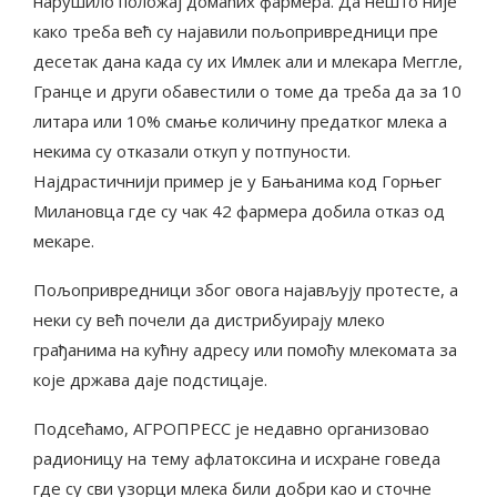
нарушило положај домаћих фармера. Да нешто није
како треба већ су најавили пољопривредници пре
десетак дана када су их Имлек али и млекара Меггле,
Гранце и други обавестили о томе да треба да за 10
литара или 10% смање количину предатког млека а
некима су отказали откуп у потпуности.
Најдрастичнији пример је у Бањанима код Горњег
Милановца где су чак 42 фармера добила отказ од
мекаре.
Пољопривредници због овога најављују протесте, а
неки су већ почели да дистрибуирају млеко
грађанима на кућну адресу или помоћу млекомата за
које држава даје подстицаје.
Подсећамо, АГРОПРЕСС је недавно организовао
радионицу на тему афлатоксина и исхране говеда
где су сви узорци млека били добри као и сточне