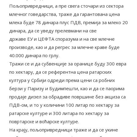
Пољопривредници, а пре свега сточари из сектора
млечног говедарства, траже да гарантована цена
млека буде 78 динара плус ПДВ, премија за млеко 20
динара, да се уведу прелевмани на све
државе ЕУ и ЦЕФТА споразума и на све млечне
производе, као и да регрес за млечне краве буде
40.000 динара по грлу.
Тражи се и да субвенције за оранице буду 300 евра
по хектару, да се референтна цена ратарских
култура у Србији одреди према цени са робних
берзи у Паризу и Будимпешти, као и да се паорима
продаје дизел за обрадиве површине без акциза са
ПДВ-ом, и то у количини 100 литар по хектару за
ратарске културе и 300 литара по хектару за
повртарске и воћарске културе.
На крају, пољопривредници траже и да се укине