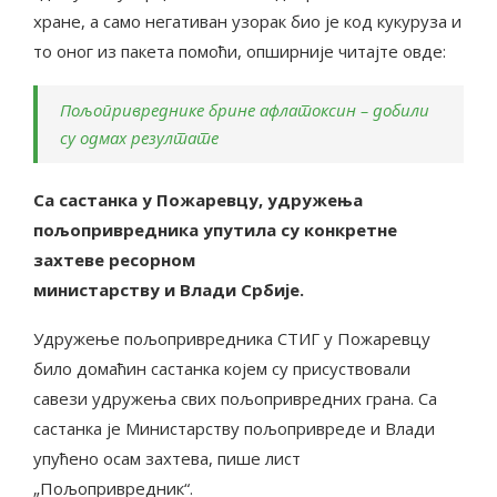
хране, а само негативан узорак био је код кукуруза и
то оног из пакета помоћи, опширније читајте овде:
Пољопривреднике брине афлатоксин – добили
су одмах резултате
Са састанка у Пожаревцу, удружења
пољопривредника упутила су конкретне
захтеве ресорном
министарству и Влади Србије.
Удружење пољопривредника СТИГ у Пожаревцу
било домаћин састанка којем су присуствовали
савези удружења свих пољопривредних грана. Са
састанка је Министарству пољопривреде и Влади
упућено осам захтева, пише лист
„Пољопривредник“.