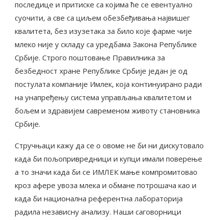
последице и притиске са којима ће се евентуално
суочити, а све са циљем обезбеђивања највишег
квалитета, без изузетака за било које фарме чије
млеко није у складу са уредбама Закона Републике
Србије. Строго поштовање Правилника за
безбедност хране Републике Србије један је од
постулата компаније Имлек, која континуирано ради
на унапређењу система управљања квалитетом и
бољем и здравијем савременом животу становника
Србије.
Стручњаци кажу да се о овоме не би ни дискутовало
када би пољопривредници и купци имали поверење
а то значи када би се ИМЛЕК мање компромитовао
кроз афере увоза млека и обмане потрошача као и
када би национална референтна лабораторија
радила независну анализу. Наши саговорници