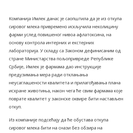
Компанија Имлек данас је саопштила да је из откупа
сировог млека привремено искључила неколицину
фарми услед повишеног нивоа афлатоксина, на
основу контрола интерних и екстерних
лабораторија. У складу са Законом дефинисаним од
стране Министарства пољопривреде Републике
Србије, Имлек је фармама дао инструкције
предузимања мера ради отклањања
неусаглашености квалитета и прилагођавања плана
исхране животиња, након чега ће свим фармама које
поврате квалитет у законске оквире бити настављен
откуп.
Из компаније подсећају да ће обустава откупа
сировог млека бити на снази без обзира на