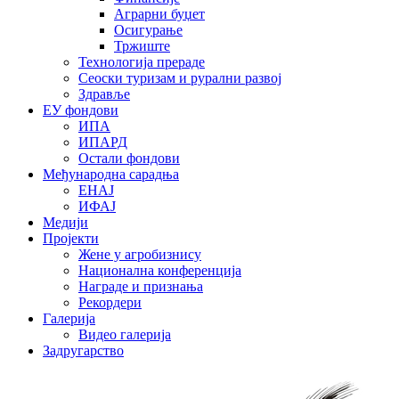
Аграрни буџет
Осигурање
Тржиште
Технологија прераде
Сеоски туризам и рурални развој
Здравље
ЕУ фондови
ИПА
ИПАРД
Остали фондови
Међународна сарадња
ЕНАЈ
ИФАЈ
Медији
Пројекти
Жене у агробизнису
Национална конференција
Награде и признања
Рекордери
Галерија
Видео галерија
Задругарство