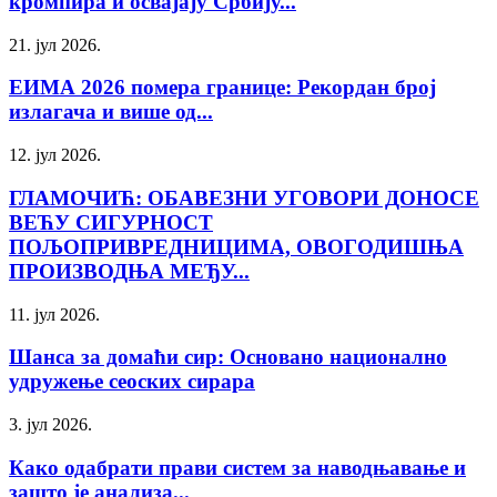
кромпира и освајају Србију...
21. јул 2026.
ЕИМА 2026 помера границе: Рекордан број
излагача и више од...
12. јул 2026.
ГЛАМОЧИЋ: ОБАВЕЗНИ УГОВОРИ ДОНОСЕ
ВЕЋУ СИГУРНОСТ
ПОЉОПРИВРЕДНИЦИМА, ОВОГОДИШЊА
ПРОИЗВОДЊА МЕЂУ...
11. јул 2026.
Шанса за домаћи сир: Основано национално
удружење сеоских сирара
3. јул 2026.
Како одабрати прави систем за наводњавање и
зашто је анализа...