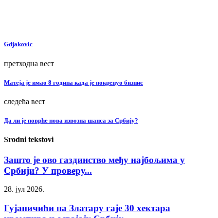
Gdjakovic
претходна вест
Матеја је имао 8 година када је покренуо бизнис
следећа вест
Да ли је поврће нова извозна шанса за Србију?
Srodni tekstovi
Зашто је ово газдинство међу најбољима у
Србији? У проверу...
28. јул 2026.
Гујаничићи на Златару гаје 30 хектара