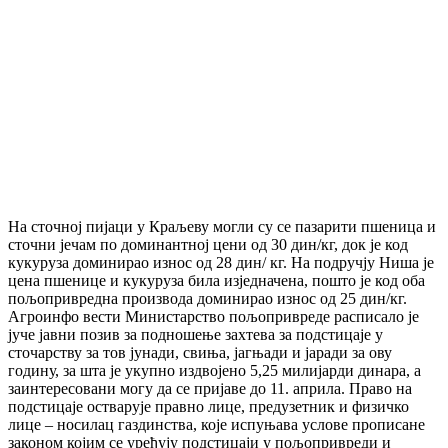
На сточној пијаци у Краљеву могли су се пазарити пшеница и
сточни јечам по доминантној цени од 30 дин/кг, док је код
кукуруза доминирао износ од 28 дин/ кг. На подручју Ниша је
цена пшенице и кукуруза била изједначена, пошто је код оба
пољопривредна производа доминирао износ од 25 дин/кг.
Агроинфо вести Министарство пољопривреде расписало је
јуче јавни позив за подношење захтева за подстицаје у
сточарству за тов јунади, свиња, јагњади и јаради за ову
годину, за шта је укупно издвојено 5,25 милијарди динара, а
заинтересовани могу да се пријаве до 11. априла. Право на
подстицаје остварује правно лице, предузетник и физичко
лице – носилац газдинства, које испуњава услове прописане
законом којим се уређују подстицаји у пољопривреди и