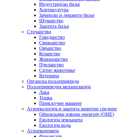
Индустријско биље
Хортикултура
Зачинско и лековито биље
Шумарство
Заштита биља
Сточарство
Говедарство
Свињарство
Овчарство
Козарство
Живинарство
Пчеларство
Ситне животиње
Ветерина
Органска пољопривреда
Пољопривредна механизација
Лака
Тешка
Прикључне машине
Агроекологија и заштита животне средине
Обновљиви извори енергије (ОИЕ)
Екологија земљишта
Екологија вода
Агроекономија
Финансије