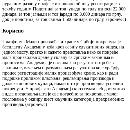
руралном развоју и које је извршило обнову регистрације за
текућу годину. Подстицај за тов јунади по грлу износи 22.000
динара, за тов јагњади и тов јаради по 3.000 динара по грлу,
док је подстицај за тов свиња 1.500 динара по грлу. агронеwс)
Корисно
Платформа Мали произвођачи хране у Србији покренула је
бесплатну Академију, која кроз серију едукативних видеа, на
једном месту, кратко и сажето представља како се покреће
мала производња хране у складу са српским законима и
прописима. Академија је настала као резултат потребе за
лакшим тумачењем и разумевањем регулатива које уређују
процес регистрације малих произвођача хране, као и ради
подршке приликом пласмана, рекламирања производа и
доласка до нових купаца, након што је производња успешно
покренута. У првој фази Академија кроз седам већ доступних
видеа представља шта је све потребно за покретање малог
пословања у оквиру шест кључних категорија прехрамбених
производа. (агронеwс)