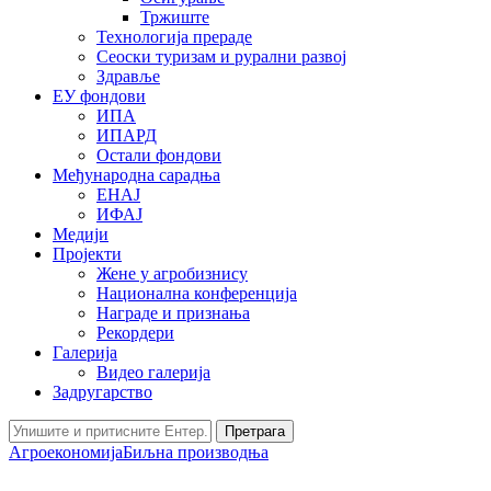
Тржиште
Технологија прераде
Сеоски туризам и рурални развој
Здравље
ЕУ фондови
ИПА
ИПАРД
Остали фондови
Међународна сарадња
ЕНАЈ
ИФАЈ
Медији
Пројекти
Жене у агробизнису
Национална конференција
Награде и признања
Рекордери
Галерија
Видео галерија
Задругарство
Претрага
Агроекономија
Биљна производња