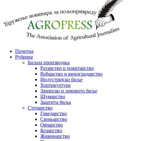
Почетна
Рубрике
Биљна производња
Ратарство и повртарство
Воћарство и виноградарство
Индустријско биље
Хортикултура
Зачинско и лековито биље
Шумарство
Заштита биља
Сточарство
Говедарство
Свињарство
Овчарство
Козарство
Живинарство