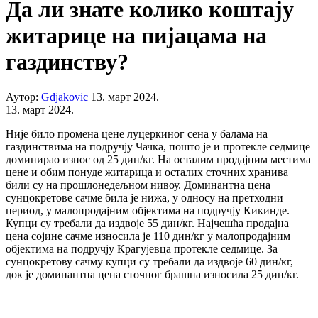
Да ли знате колико коштају
житарице на пијацама на
газдинству?
Аутор:
Gdjakovic
13. март 2024.
13. март 2024.
Није било промена цене луцеркиног сена у балама на
газдинствима на подручју Чачка, пошто је и протекле седмице
доминирао износ од 25 дин/кг. На осталим продајним местима
цене и обим понуде житарица и осталих сточних хранива
били су на прошлонедељном нивоу. Доминантна цена
сунцокретове сачме била је нижа, у односу на претходни
период, у малопродајним објектима на подручју Кикинде.
Купци су требали да издвоје 55 дин/кг. Најчешћа продајна
цена сојине сачме износила је 110 дин/кг у малопродајним
објектима на подручју Крагујевца протекле седмице. За
сунцокретову сачму купци су требали да издвоје 60 дин/кг,
док је доминантна цена сточног брашна износила 25 дин/кг.