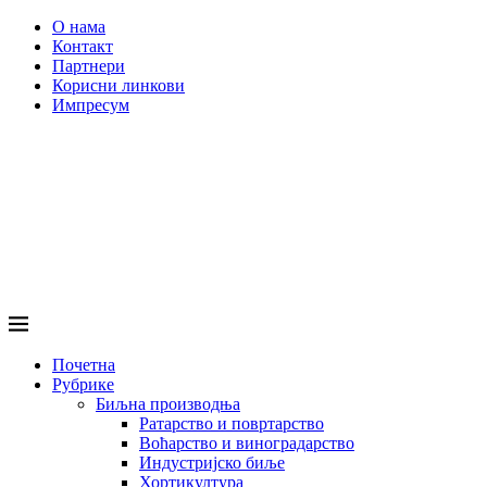
О нама
Контакт
Партнери
Корисни линкови
Импресум
Почетна
Рубрике
Биљна производња
Ратарство и повртарство
Воћарство и виноградарство
Индустријско биље
Хортикултура