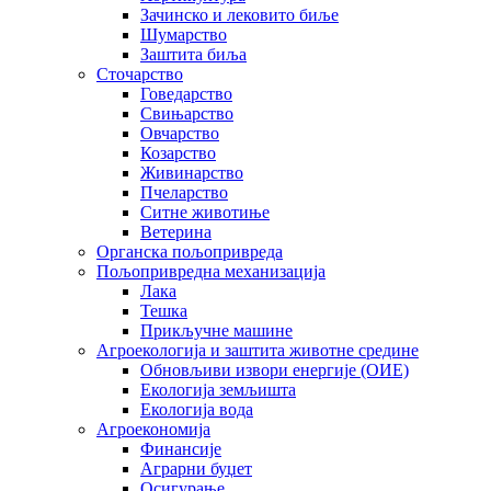
Зачинско и лековито биље
Шумарство
Заштита биља
Сточарство
Говедарство
Свињарство
Овчарство
Козарство
Живинарство
Пчеларство
Ситне животиње
Ветерина
Органска пољопривреда
Пољопривредна механизација
Лака
Тешка
Прикључне машине
Агроекологија и заштита животне средине
Обновљиви извори енергије (ОИЕ)
Екологија земљишта
Екологија вода
Агроекономија
Финансије
Аграрни буџет
Осигурање