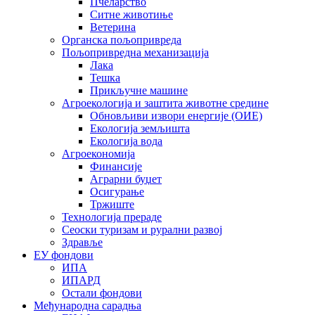
Пчеларство
Ситне животиње
Ветерина
Органска пољопривреда
Пољопривредна механизација
Лака
Тешка
Прикључне машине
Агроекологија и заштита животне средине
Обновљиви извори енергије (ОИЕ)
Екологија земљишта
Екологија вода
Агроекономија
Финансије
Аграрни буџет
Осигурање
Тржиште
Технологија прераде
Сеоски туризам и рурални развој
Здравље
ЕУ фондови
ИПА
ИПАРД
Остали фондови
Међународна сарадња