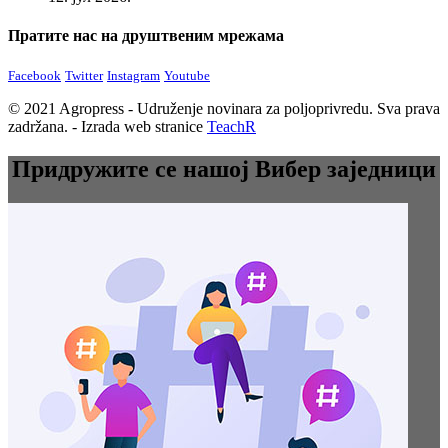
Пратите нас на друштвеним мрежама
Facebook
Twitter
Instagram
Youtube
© 2021 Agropress - Udruženje novinara za poljoprivredu. Sva prava
zadržana. - Izrada web stranice
TeachR
Придружите се нашој Вибер заједници