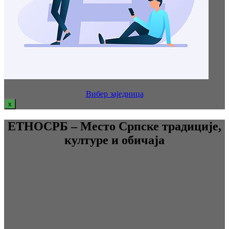
Вибер заједница
x
ЕТНОСРБ – Место Српске традиције,
културе и обичаја