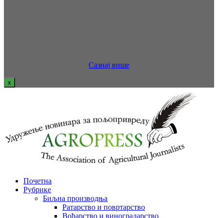
Сазнај више
x
Почетна
Рубрике
Биљна производња
Ратарство и повртарство
Воћарство и виноградарство