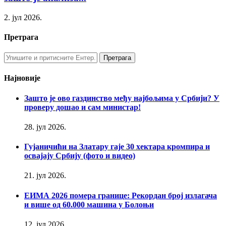
2. јул 2026.
Претрага
Најновије
Зашто је ово газдинство међу најбољима у Србији? У
проверу дошао и сам министар!
28. јул 2026.
Гујаничићи на Златару гаје 30 хектара кромпира и
освајају Србију (фото и видео)
21. јул 2026.
ЕИМА 2026 помера границе: Рекордан број излагача
и више од 60.000 машина у Болоњи
12. јул 2026.