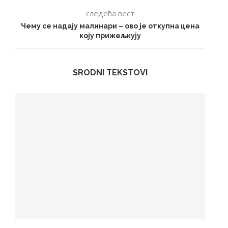
следећа вест
Чему се надају малинари – ово је откупна цена
коју прижељкују
SRODNI TEKSTOVI