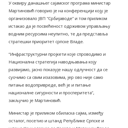
У оквиру данашњег сајамског програма министар
Мартиновић говорио је на конференцији коју је
организовало ЈВП “Србијаводе” и том приликом
истакао да је посвећеност одрживом управљању
водним ресурсима неупитно, те да представља
стратешки приоритет српске Владе.
“Инфраструктурни пројкети које спроводимо и
Национална стратегија наводњавања коју
развијамо, јасно показује нашу одлучност да се
суочимо са свим изазовима, јер ово није само
питање водопривреде, већ је и питање
националне сигурности и просперитета”,
закључио је Мартиновић.
Mинистар је приликом обиласка сајма, између
осталог, посетио и штанд Републике Српске и