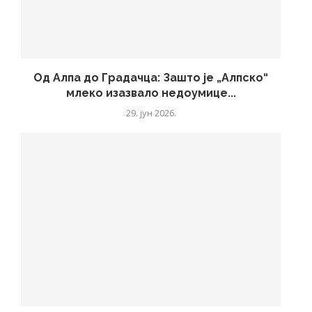
Од Алпа до Градачца: Зашто је „Алпско“
млеко изазвало недоумице...
29. јун 2026.