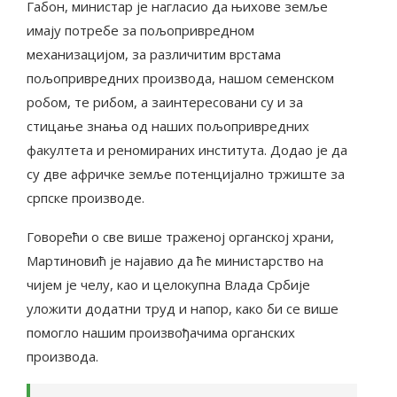
Габон, министар је нагласио да њихове земље
имају потребе за пољопривредном
механизацијом, за различитим врстама
пољопривредних производа, нашом семенском
робом, те рибом, а заинтересовани су и за
стицање знања од наших пољопривредних
факултета и реномираних института. Додао је да
су две афричке земље потенцијално тржиште за
српске производе.
Говорећи о све више траженој органској храни,
Мартиновић је најавио да ће министарство на
чијем је челу, као и целокупна Влада Србије
уложити додатни труд и напор, како би се више
помогло нашим произвођачима органских
производа.