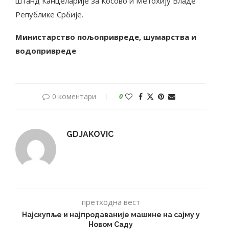
штанд Канцеларије за Косово и Метохију Владе
Републике Србије.
Министарство пољопривреде
, шумарства и
водопривреде
0 коментари
0
GDJAKOVIC
претходна вест
Најскупље и најпродаваније машине на сајму у
Новом Саду