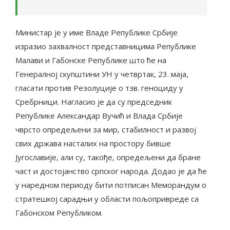
Министар је у име Владе Републике Србије
изразио захвалност представницима Републике
Малави и Габонске Републике што ће на
Генералној скупштини УН у четвртак, 23. маја,
гласати против Резолуције о тзв. геноциду у
Сребрници. Нагласио је да су председник
Републике Александар Вучић и Влада Србије
чврсто опредељени за мир, стабилност и развој
свих држава насталих на простору бивше
Југославије, али су, такође, опредељени да бране
част и достојанство српског народа. Додао је да ће
у наредном периоду бити потписан Меморандум о
стратешкој сарадњи у области пољопривреде са
Габонском Републиком.