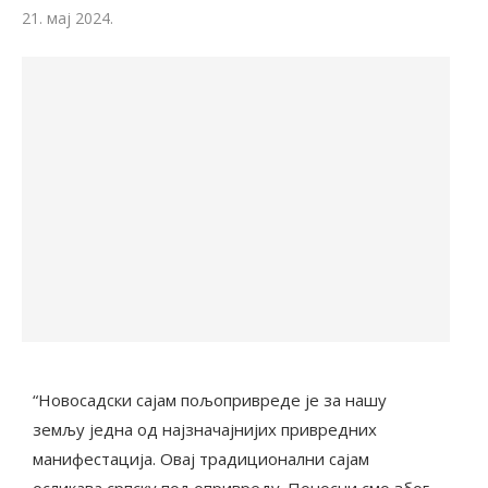
21. мај 2024.
“Новосадски сајам пољопривреде је за нашу
земљу једна од најзначајнијих привредних
манифестација. Овај традиционални сајам
осликава српску пољопривреду. Поносни смо због