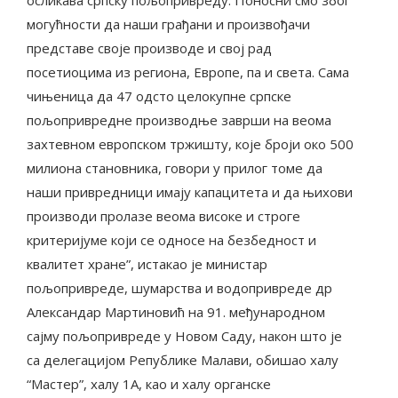
могућности да наши грађани и произвођачи
представе своје производе и свој рад
посетиоцима из региона, Европе, па и света. Сама
чињеница да 47 одсто целокупне српске
пољопривредне производње заврши на веома
захтевном европском тржишту, које броји око 500
милиона становника, говори у прилог томе да
наши привредници имају капацитета и да њихови
производи пролазе веома високе и строге
критеријуме који се односе на безбедност и
квалитет хране”, истакао је министар
пољопривреде, шумарства и водопривреде др
Александар Мартиновић на 91. међународном
сајму пољопривреде у Новом Саду, након што је
са делегацијом Републике Малави, обишао халу
“Мастер”, халу 1А, као и халу органске