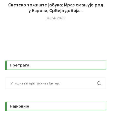
Светско тржиште јабука: Мраз смањује род
у Европи, Србија добија...
26. јун 2026.
Претрага
Најновије