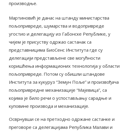
производње.
Мартиновић је данас на штанду министарства
пољопривреде, шумарства и водопривреде
угостио и делегацију из Габонске Републике, у
чијем је присуству одржао састанак са
представницима БиоСенс Института где су
делегацији представљене све могућности
коришћења информационих технологија у области
пољопривреде. Потом су обишли штандове
Института за кукуруз “Земун Поље” и произвођача
пољопривредне механизације “Мајевица”, са
којима је било речи о успостављању сарадње и
куповине производа и механизације.
Осврнувши се на претходно одржане састанке и
преговоре са делегацијама Република Малави и