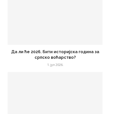
Да ли ће 2026. бити историјска година за
српско воћарство?
1. јул 2026.