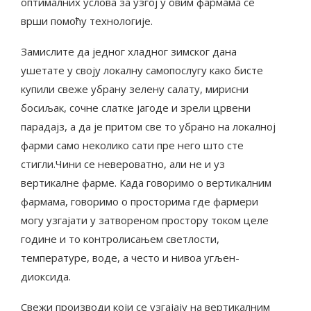
оптималних услова за узгој у овим фармама се
врши помоћу технологије.
Замислите да једног хладног зимског дана
ушетате у своју локалну самопослугу како бисте
купили свеже убрану зелену салату, мирисни
босиљак, сочне слатке јагоде и зрели црвени
парадајз, а да је притом све то убрано на локалној
фарми само неколико сати пре него што сте
стигли.Чини се невероватно, али не и уз
вертикалне фарме. Када говоримо о вертикалним
фармама, говоримо о просторима где фармери
могу узгајати у затвореном простору током целе
године и то контролисањем светлости,
температуре, воде, а често и нивоа угљен-
диоксида.
Свежи производи који се узгајају на вертикалним