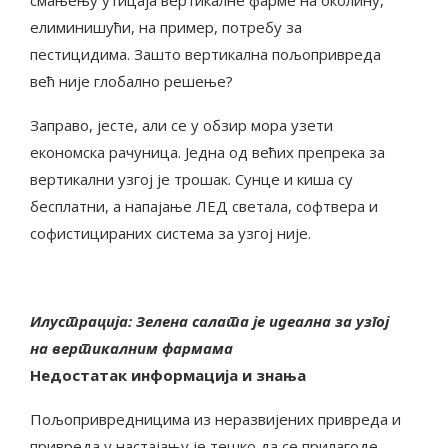
смањењу утицаја вертикалне фарме на околину,
елиминишући, на пример, потребу за
пестицидима. Зашто вертикална пољопривреда
већ није глобално решење?
Заправо, јесте, али се у обзир мора узети
економска рачуница. Једна од већих препрека за
вертикални узгој је трошак. Сунце и киша су
бесплатни, а напајање ЛЕД светала, софтвера и
софистицираних система за узгој није.
Илустрација: Зелена салата је идеална за узгој
на вертикалним фармама
Недостатак информација и знања
Пољопривредницима из неразвијених привреда и
привреда у настајању је тешко да се прилагоде