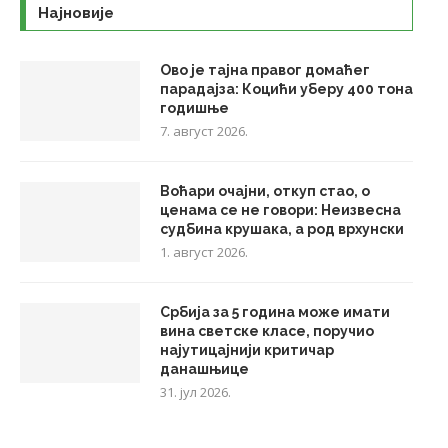
Најновије
Ово је тајна правог домаћег
парадајза: Коцићи уберу 400 тона
годишње
7. август 2026.
Воћари очајни, откуп стао, о
ценама се не говори: Неизвесна
судбина крушака, а род врхунски
1. август 2026.
Србија за 5 година може имати
вина светске класе, поручио
најутицајнији критичар
данашњице
31. јул 2026.