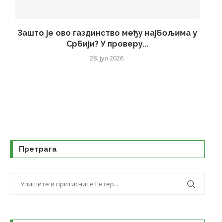
Зашто је ово газдинство међу најбољима у
Србији? У проверу...
28. јул 2026.
Претрага