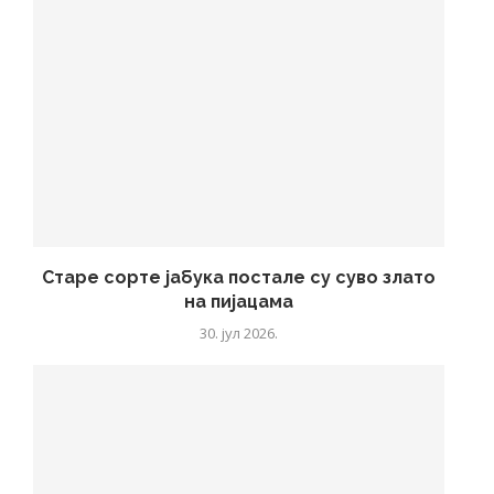
Старе сорте јабука постале су суво злато
на пијацама
30. јул 2026.