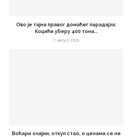
Ово је тајна правог домаћег парадајза:
Коцићи уберу 400 тона...
7. август 2026.
Воћари очајни, откуп стао, о ценама се не