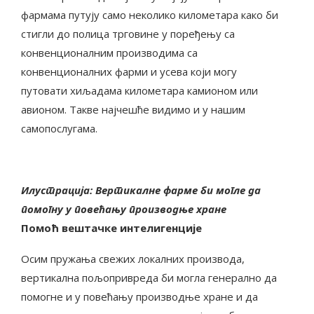
фармама путују само неколико километара како би
стигли до полица трговине у поређењу са
конвенционалним производима са
конвенционалних фарми и усева који могу
путовати хиљадама километара камионом или
авионом. Такве најчешће видимо и у нашим
самопослугама.
Илустрација: Вертикалне фарме би могле да
помогну у повећању производње хране
Помоћ вештачке интелигенције
Осим пружања свежих локалних производа,
вертикална пољопривреда би могла генерално да
помогне и у повећању производње хране и да