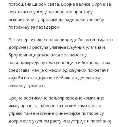
потрошача широм света. Бројне велике фирме за
вертикални узгој у затвореном простору
искористиле су прилику да задовоље све већу
потражњу за парадајзом.
Расту вертикалне пољопривреде ће потенцијално
допринети растућа улагања кључних улагача и
бројне иницијативе владе за паметну
пољопривреду путем субвенција и бесповратних
средстава. Реч је о неким од кључних покретача
који би потенцијално требали да допринесу
ширењу тржишта.
Бројне вертикалне пољопривредне компаније
имају право на зајмове са ниским каматама, а
управо такве и сличне финансијске потпоре су
допринеле укупном расту индустрије и повећаној