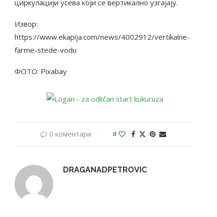
циркулацији усева који се вертикално узгајају.
Извор:
https://www.ekapija.com/news/4002912/vertikalne-
farme-stede-vodu
ФОТО: Pixabay
0 коментари
0
DRAGANADPETROVIC