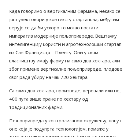
Када говоримо о вертикалним фармама, некако се
још увек говори у контексту стартапова, међутим
верује се да би ускоро то могао постати
императив модерније пољопривреде. Вештачку
интелигенцију користи и агротехнолошки стартап
из Сан Францисца – Плентy. Они у свом
власништву имају фарму на само два хектара, али
због примене вертикалне пољопривреде, плодове
свог рада убиру на чак 720 хектара.
Са само два хектара, производе, веровали или не,
400 пута више хране по хектару од
традиционалних фарми.
Пољопривреда у контролисаном окружењу, попут
оне која је подупрта технологијом, помаже у