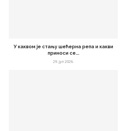
У каквом је стању шећерна репа и какви
приноси се...
29. јул 2026.