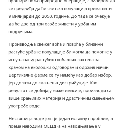
прошири пољопривредне операције, с обзиром да
се предвиђа да ће светска популација премашити
9 милијарди до 2050. године. До тада се очекује
да ће две од три особе живети у урбаним
подручјима.
Производња свежег воћа и поврћа у близини
растуће урбане популације би могла да помогне у
испуњавању растућих глобалних захтева за
храном на еколошки одговоран и одржив начин.
Вертикалне фарме се ту намећу као добар избор,
јер долази до смањења дистрибуције. Као
резултат се добијају ниже емисије, производи са
више храњивих материја и драстичним смањењем
употребе воде.
Несташица воде још је један истакнут проблем, а
према наводима ОЕЦД-а на наводњавање у