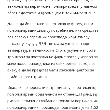
технологији вертикалне пољопривреде, углавном
због недостатка информација и техничког знања.
Даље, да би поставили вертикалну фарму, овим
пољопривредницима су потребна велика средства
за набавку напредних производа, који између
осталог укључују ЛЕД светла за узгој, сензоре
температуре и влажности. Стога, укупни напори и
трошкови за постављање фарме постају изазов за
мале пољопривреднике из ових регија, за које се
очекује да ће представљати изазован фактор за
стабилан раст тржишта.
Ипак, ако је веровати истраживању о вертикалној
пољопривреди објављеном на страници Гранд вју
рисрча, величина глобалног тржишта вертикалних
пољопривредних производа процењена је на 1,02