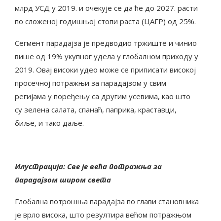
млрд УСД у 2019. и очекује се да ће до 2027. расти
по сложеној годишњој стопи раста (ЦАГР) од 25%.
Сегмент парадајза је предводио тржиште и чинио
више од 19% укупног удела у глобалном приходу у
2019. Овај високи удео може се приписати високој
просечној потражњи за парадајзом у свим
регијама у поређењу са другим усевима, као што
су зелена салата, спанаћ, паприка, краставци,
биље, и тако даље.
Илустрација: Све је већа потражња за
парадајзом широм света
Глобална потрошња парадајза по глави становника
је врло висока, што резултира већом потражњом