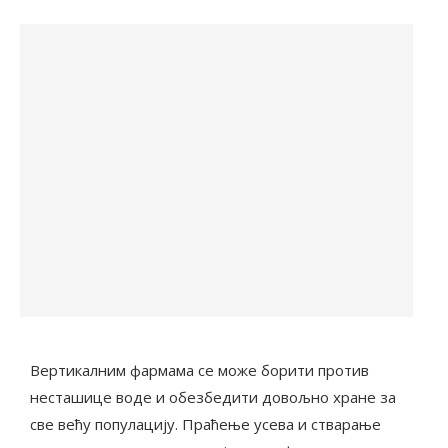
Вертикалним фармама се може борити против
несташице воде и обезбедити довољно хране за
све већу популацију. Праћење усева и стварање