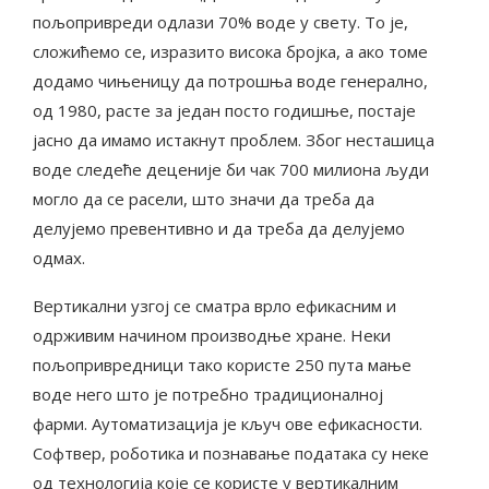
пољопривреди одлази 70% воде у свету. То је,
сложићемо се, изразито висока бројка, а ако томе
додамо чињеницу да потрошња воде генерално,
од 1980, расте за један посто годишње, постаје
јасно да имамо истакнут проблем. Због несташица
воде следеће деценије би чак 700 милиона људи
могло да се расели, што значи да треба да
делујемо превентивно и да треба да делујемо
одмах.
Вертикални узгој се сматра врло ефикасним и
одрживим начином производње хране. Неки
пољопривредници тако користе 250 пута мање
воде него што је потребно традиционалној
фарми. Аутоматизација је кључ ове ефикасности.
Софтвер, роботика и познавање података су неке
од технологија које се користе у вертикалним