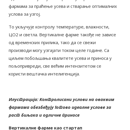
фармама за праћење усева и стварање оптималних
услова за узгој.
То укључује контролу температуре, влажности,
ЦО2 и светла. Вертикалне фарме такође не зависе
од временских прилика, тако да се свежи
производи могу узгајати током целе године. Са
циљем побољшања квалитете усева и приноса у
пољопривреди, све већим интензитетом се
користи вештачка интелигенција.
Илустрација: Контролисани услови на оваквим
фармама обезбеђују готово идеалне услове за
раст биљака и одличне приносе
Вертикалне фарме као стартап