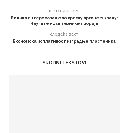
претходна вест
Велико интересовање за српску органску храну:
Научите нове технике продаје
следећа вест
Економска исплативост изградње пластеника
SRODNI TEKSTOVI