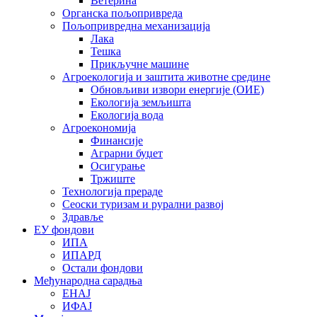
Ветерина
Органска пољопривреда
Пољопривредна механизација
Лака
Тешка
Прикључне машине
Агроекологија и заштита животне средине
Обновљиви извори енергије (ОИЕ)
Екологија земљишта
Екологија вода
Агроекономија
Финансије
Аграрни буџет
Осигурање
Тржиште
Технологија прераде
Сеоски туризам и рурални развој
Здравље
ЕУ фондови
ИПА
ИПАРД
Остали фондови
Међународна сарадња
ЕНАЈ
ИФАЈ