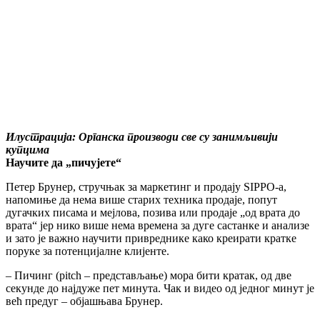
Илустрација: Органска производи све су занимљивији
купцима
Научите да „пичујете“
Петер Брунер, стручњак за маркетинг и продају SIPPO-а,
напомиње да нема више старих техника продаје, попут
дугачких писама и мејлова, позива или продаје „од врата до
врата“ јер нико више нема времена за дуге састанке и анализе
и зато је важно научити привреднике како креирати кратке
поруке за потенцијалне клијенте.
– Пичинг (pitch – представљање) мора бити кратак, од две
секунде до најдуже пет минута. Чак и видео од једног минут је
већ предуг – објашњава Брунер.