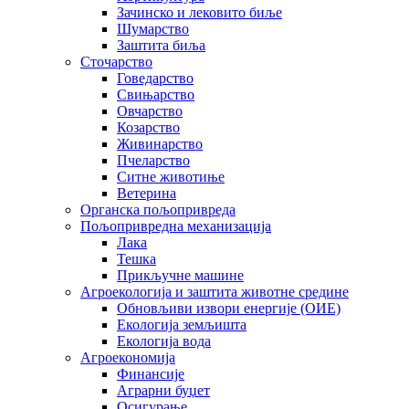
Зачинско и лековито биље
Шумарство
Заштита биља
Сточарство
Говедарство
Свињарство
Овчарство
Козарство
Живинарство
Пчеларство
Ситне животиње
Ветерина
Органска пољопривреда
Пољопривредна механизација
Лака
Тешка
Прикључне машине
Агроекологија и заштита животне средине
Обновљиви извори енергије (ОИЕ)
Екологија земљишта
Екологија вода
Агроекономија
Финансије
Аграрни буџет
Осигурање