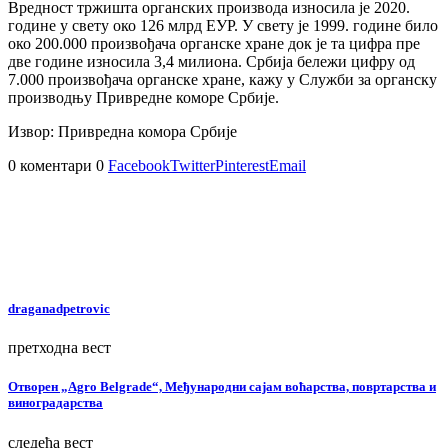
Вредност тржишта органских производа износила је 2020.
године у свету око 126 млрд ЕУР. У свету је 1999. године било
око 200.000 произвођача органске хране док је та цифра пре
две године износила 3,4 милиона. Србија бележи цифру од
7.000 произвођача органске хране, кажу у Служби за органску
производњу Привредне коморе Србије.
Извор: Привредна комора Србије
0 коментари
0
Facebook
Twitter
Pinterest
Email
draganadpetrovic
претходна вест
Отворен „Agro Belgrade“, Међународни сајам воћарства, повртарства и
виноградарства
следећа вест