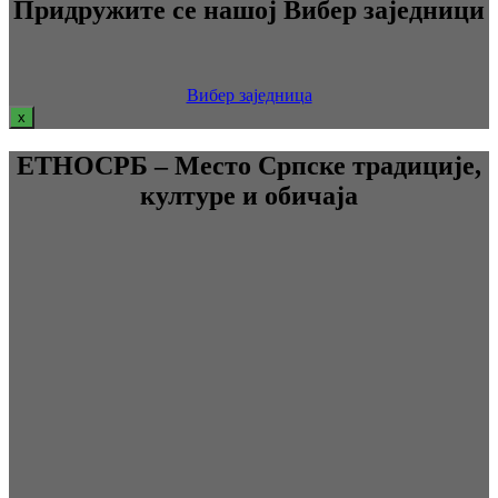
Придружите се нашој Вибер заједници
Вибер заједница
x
ЕТНОСРБ – Место Српске традиције,
културе и обичаја