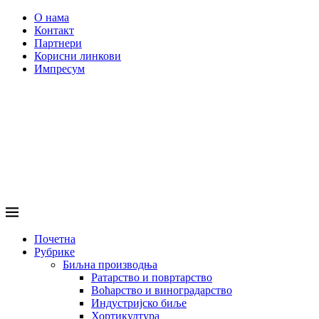
О нама
Контакт
Партнери
Корисни линкови
Импресум
Почетна
Рубрике
Биљна производња
Ратарство и повртарство
Воћарство и виноградарство
Индустријско биље
Хортикултура