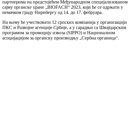
партнерима на предстојећем Међународном специјализованом
сајму органске хране „BIOFACH“ 2023, који ће се одржати у
немачком граду Нирнбергу од 14. до 17. фебруара.
На њему ће учествовати 12 српских компанија у организацији
ПКС и Развојне агенције Србије, а у сарадњи са Швајцарским
програмом за промоцију извоза (SIPPO) и Националном
асоцијацијом за органску производњу „Сербиа органица“.