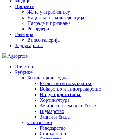
Медији
Пројекти
Жене у агробизнису
Национална конференција
Награде и признања
Рекордери
Галерија
Видео галерија
Задругарство
Почетна
Рубрике
Биљна производња
Ратарство и повртарство
Воћарство и виноградарство
Индустријско биље
Хортикултура
Зачинско и лековито биље
Шумарство
Заштита биља
Сточарство
Говедарство
Свињарство