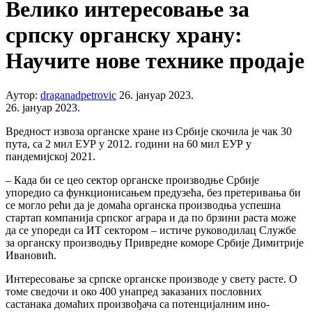
Велико интересовање за
српску органску храну:
Научите нове технике продаје
Аутор:
draganadpetrovic
26. јануар 2023.
26. јануар 2023.
Вредност извоза органске хране из Србије скочила је чак 30
пута, са 2 мил ЕУР у 2012. години на 60 мил ЕУР у
пандемијској 2021.
– Када би се цео сектор органске производње Србије
упоредио са функционисањем предузећа, без претеривања би
се могло рећи да је домаћа органска производња успешна
стартап компанија српског аграра и да по брзини раста може
да се упореди са ИТ сектором – истиче руководилац Службе
за органску производњу Привредне коморе Србије Димитрије
Ивановић.
Интересовање за српске органске производе у свету расте. О
томе сведочи и око 400 унапред заказаних пословних
састанака домаћих произвођача са потенцијалним ино-