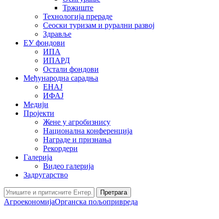
Тржиште
Технологија прераде
Сеоски туризам и рурални развој
Здравље
ЕУ фондови
ИПА
ИПАРД
Остали фондови
Међународна сарадња
ЕНАЈ
ИФАЈ
Медији
Пројекти
Жене у агробизнису
Национална конференција
Награде и признања
Рекордери
Галерија
Видео галерија
Задругарство
Претрага
Агроекономија
Органска пољопривреда