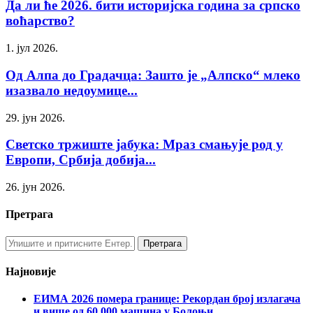
Да ли ће 2026. бити историјска година за српско
воћарство?
1. јул 2026.
Од Алпа до Градачца: Зашто је „Алпско“ млеко
изазвало недоумице...
29. јун 2026.
Светско тржиште јабука: Мраз смањује род у
Европи, Србија добија...
26. јун 2026.
Претрага
Најновије
ЕИМА 2026 помера границе: Рекордан број излагача
и више од 60.000 машина у Болоњи