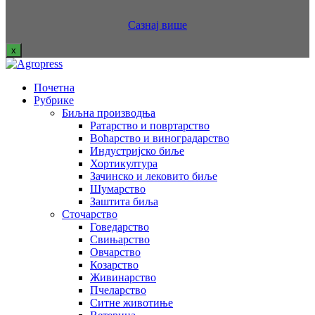
Сазнај више
x
Почетна
Рубрике
Биљна производња
Ратарство и повртарство
Воћарство и виноградарство
Индустријско биље
Хортикултура
Зачинско и лековито биље
Шумарство
Заштита биља
Сточарство
Говедарство
Свињарство
Овчарство
Козарство
Живинарство
Пчеларство
Ситне животиње