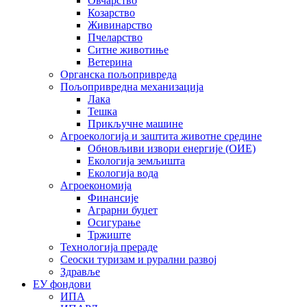
Овчарство
Козарство
Живинарство
Пчеларство
Ситне животиње
Ветерина
Органска пољопривреда
Пољопривредна механизација
Лака
Тешка
Прикључне машине
Агроекологија и заштита животне средине
Обновљиви извори енергије (ОИЕ)
Екологија земљишта
Екологија вода
Агроекономија
Финансије
Аграрни буџет
Осигурање
Тржиште
Технологија прераде
Сеоски туризам и рурални развој
Здравље
ЕУ фондови
ИПА