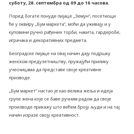
суботу
, 2
8. септембра од 0
9
до 1
6
часова.
Поред богате понуде пијаце „Земун“, посетиоци
ће у оквиру „Бум маркета“, моћи да уживају и у
куповини ручно рађених торби, накита, гардеробе,
играчака и декоративних предмета.
Београдске пијаце на овај начин дају подршку
женском предузетништву, пружајући прилику
учесницама да представе своје креативне
призводе.
„Бум маркет“ настао је као велика жеља и идеја
групе жена које се баве ручним радом да своје
производе прикажу што већем броју људи и на тај
начин изразе своју креативност.