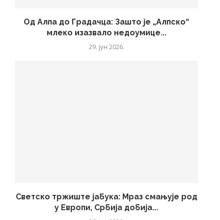
Од Алпа до Градачца: Зашто је „Алпско“
млеко изазвало недоумице...
29. јун 2026.
Светско тржиште јабука: Мраз смањује род
у Европи, Србија добија...