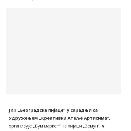
ЈКП „Београдске пијаце“ у сарадњи са
Удружењем „Креативни Атеље Артисима“
,
организује „Бум маркет“ на пијаци „Земун“,
у