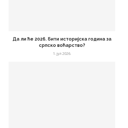
Да ли ће 2026. бити историјска година за
српско воћарство?
1. јул 2026.