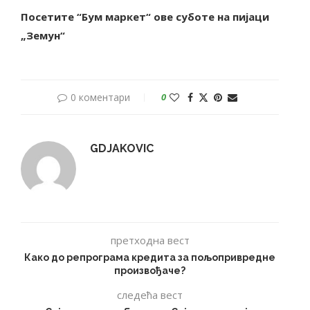
Посетите “Бум маркет“ о
ве суботе
на пијаци
„
Земун
“
0 коментари
0
GDJAKOVIC
претходна вест
Како до репрограма кредита за пољопривредне
произвођаче?
следећа вест