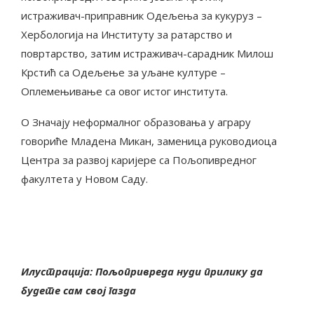
истраживач-приправник Одељења за кукуруз –
Хербологија на Институту за ратарство и
повртарство, затим истраживач-сарадник Милош
Крстић са Одељење за уљане културе –
Оплемењивање са овог истог института.
О Значају неформалног образовања у аграру
говориће Младена Микан, заменица руководиоца
Центра за развој каријере са Пољопивредног
факултета у Новом Саду.
Илустрација: Пољопривреда нуди прилику да
будете сам свој газда