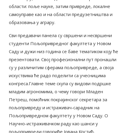
области: поље науке, затим привреде, локалне
самоуправе као и на области предузетништва и
образовања у аграру.
Сви предавачи панела су свршени и несвршени
студенти Пољопривредног факултета у Новом
Саду и дужи низ година се баве тематиком коју ће
презентовати. Свој професионални пут пронашли
су у различитим сферама пољопривреде, а своја
искуствима ће радо поделити са учесницима
конгреса.Главне теме скупа су видови подршке
младим агрономима, о чему говори Младен
Петреш, помоћник покрајинског секретара за
пољопривреду и истраживач-сарадник на
Пољопривредном факултету у Новом Саду. О
Научно-истраживачком раду као шанси у
пољопривреди говориће Јована Крстић,