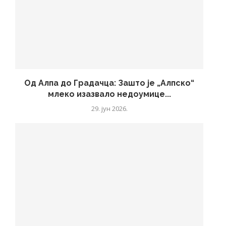
Од Алпа до Градачца: Зашто је „Алпско“
млеко изазвало недоумице...
29. јун 2026.