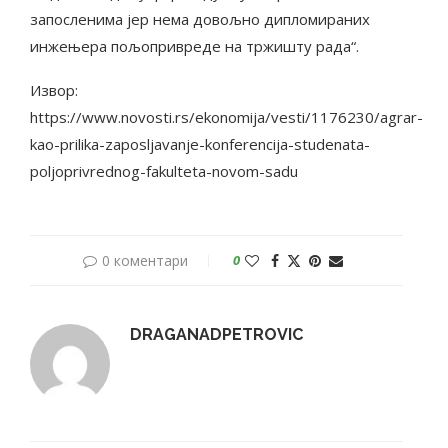
запосленима јер нема довољно дипломираних
инжењера пољопривреде на тржишту рада“.
Извор:
https://www.novosti.rs/ekonomija/vesti/1176230/agrar-
kao-prilika-zaposljavanje-konferencija-studenata-
poljoprivrednog-fakulteta-novom-sadu
0 коментари
0
DRAGANADPETROVIC