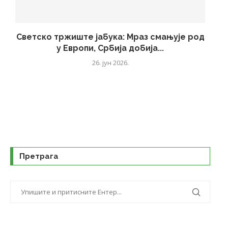
Светско тржиште јабука: Мраз смањује род
у Европи, Србија добија...
26. јун 2026.
Претрага