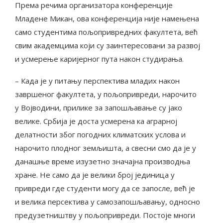
Према речима организатора конференције
Младене Микан, ова конференција није намењена
само студентима пољопривредних факултета, већ
свим академцима који су заинтересовани за развој
и усмерење каријерног пута након студирања.
– Када је у питању перспектива младих након
завршеног факултета, у пољопривреди, нарочито
у Војводини, прилике за запошљавање су јако
велике. Србија је доста усмерена ка аграрној
делатности због погодних климатских услова и
нарочито плодног земљишта, а свесни смо да је у
данашње време изузетно значајна производња
хране. Не само да је велики број јединица у
привреди где студенти могу да се запосле, већ је
и велика персектива у самозапошљавању, односно
предузетништву у пољопривреди. Постоје многи