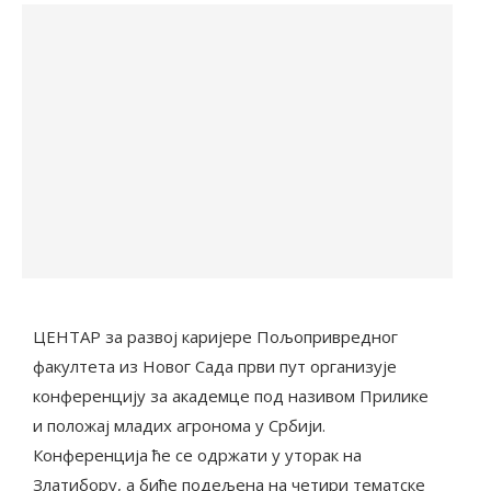
ЦЕНТАР за развој каријере Пољопривредног
факултета из Новог Сада први пут организује
конференцију за академце под називом Прилике
и положај младих агронома у Србији.
Конференција ће се одржати у уторак на
Златибору, а биће подељена на четири тематске