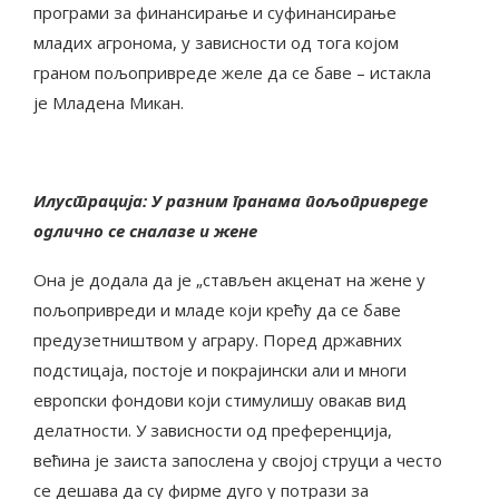
програми за финансирање и суфинансирање
младих агронома, у зависности од тога којом
граном пољопривреде желе да се баве – истакла
је Младена Микан.
Илустрација: У разним гранама пољопривреде
одлично се сналазе и жене
Она је додала да је „стављен акценат на жене у
пољопривреди и младе који крећу да се баве
предузетништвом у аграру. Поред државних
подстицаја, постоје и покрајински али и многи
европски фондови који стимулишу овакав вид
делатности. У зависности од преференција,
већина је заиста запослена у својој струци а често
се дешава да су фирме дуго у потрази за