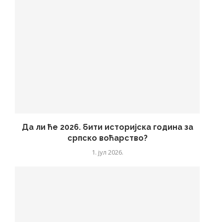
Да ли ће 2026. бити историјска година за
српско воћарство?
1. јул 2026.