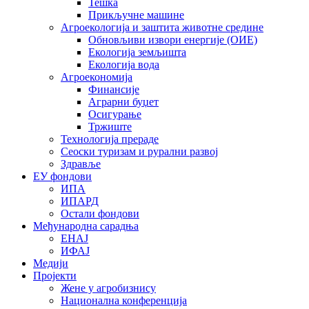
Тешка
Прикључне машине
Агроекологија и заштита животне средине
Обновљиви извори енергије (ОИЕ)
Екологија земљишта
Екологија вода
Агроекономија
Финансије
Аграрни буџет
Осигурање
Тржиште
Технологија прераде
Сеоски туризам и рурални развој
Здравље
ЕУ фондови
ИПА
ИПАРД
Остали фондови
Међународна сарадња
ЕНАЈ
ИФАЈ
Медији
Пројекти
Жене у агробизнису
Национална конференција