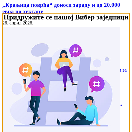
„Краљица поврћа“ доноси зараду и до 20.000
евра по хектару
Придружите се нашој Вибер заједници
26. април 2026.
Претрага
Најновије
Новом уредбом о подстицајима повећана средства за
пољопривреду, а ево и колико
14. јул 2026.
ГЛАМОЧИЋ: ОБАВЕЗНИ УГОВОРИ ДОНОСЕ
ВЕЋУ СИГУРНОСТ ПОЉОПРИВРЕДНИЦИМА,
ОВОГОДИШЊА ПРОИЗВОДЊА МЕЂУ
НАЈБОЉИМА У ПОСЛЕДЊИХ НЕКОЛИКО
ГОДИНА
11. јул 2026.