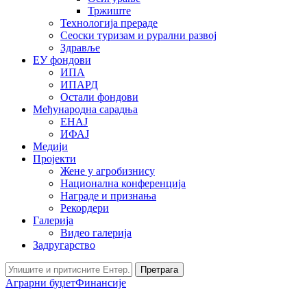
Тржиште
Технологија прераде
Сеоски туризам и рурални развој
Здравље
ЕУ фондови
ИПА
ИПАРД
Остали фондови
Међународна сарадња
ЕНАЈ
ИФАЈ
Медији
Пројекти
Жене у агробизнису
Национална конференција
Награде и признања
Рекордери
Галерија
Видео галерија
Задругарство
Претрага
Аграрни буџет
Финансије