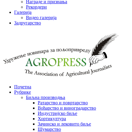
Награде и признања
Рекордери
Галерија
Видео галерија
Задругарство
Почетна
Рубрике
Биљна производња
Ратарство и повртарство
Воћарство и виноградарство
Индустријско биље
Хортикултура
Зачинско и лековито биље
Шумарство