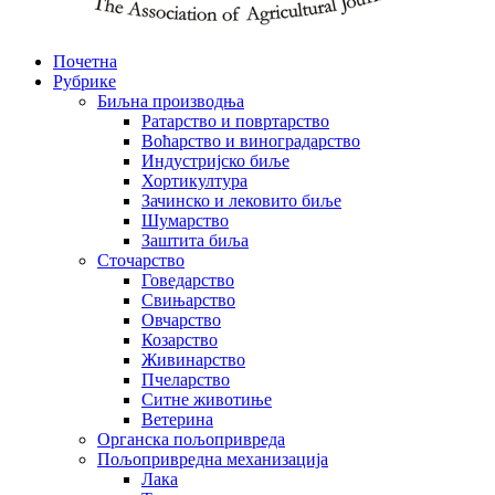
Почетна
Рубрике
Биљна производња
Ратарство и повртарство
Воћарство и виноградарство
Индустријско биље
Хортикултура
Зачинско и лековито биље
Шумарство
Заштита биља
Сточарство
Говедарство
Свињарство
Овчарство
Козарство
Живинарство
Пчеларство
Ситне животиње
Ветерина
Органска пољопривреда
Пољопривредна механизација
Лака