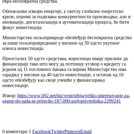
евра бесповратна средства.
Обновљиви извори енергије, у светлу глобалне енергетске
кризе, опрема за подизање конкурентности производње, али и
иновације, дигитализација и аутоматизација процеса, ће бити
фокус инвестиција.
Министарство пољопривреде обезбеђује бесповратна средства
за наше пољопривреднике у висини од 50 одсто укупног
износа инвестиција.
Преосталих 50 одсто средстава, корисници имају прилике да
финансирају тако што могу да потпишу уговор о кредиту са
једном од 11 пословних банака са којима Министарство има
сарадњу у висини од 40 одсто инвестиције, а остатак од 10
одсто обезбеђују као своје учешће у финансирању
инвестиције.
Извор:
https://www.b92.net/biz/vesti/srbija/veliko-interesovanje-za-
eagrar-do-sada-se-prijavilo-187-000-poljoprivrednika-2299241
0 коментари
1
Facebook
Twitter
Pinterest
Email