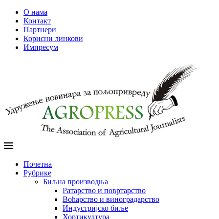
О нама
Контакт
Партнери
Корисни линкови
Импресум
Почетна
Рубрике
Биљна производња
Ратарство и повртарство
Воћарство и виноградарство
Индустријско биље
Хортикултура