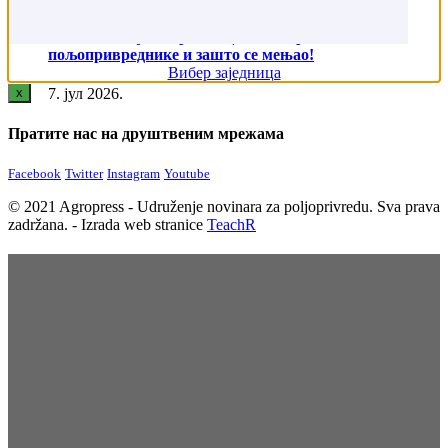
Ево колики је поврат акцизе на гориво за
пољопривреднике и зашто се мењао!
Вибер заједница
x
7. јул 2026.
Пратите нас на друштвеним мрежама
Facebook
Twitter
Instagram
Youtube
© 2021 Agropress - Udruženje novinara za poljoprivredu. Sva prava
zadržana. - Izrada web stranice
TeachR