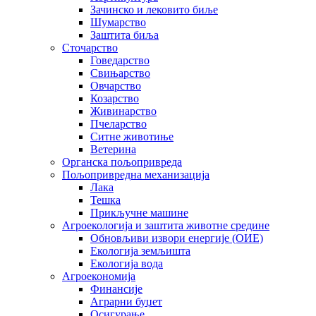
Зачинско и лековито биље
Шумарство
Заштита биља
Сточарство
Говедарство
Свињарство
Овчарство
Козарство
Живинарство
Пчеларство
Ситне животиње
Ветерина
Органска пољопривреда
Пољопривредна механизација
Лака
Тешка
Прикључне машине
Агроекологија и заштита животне средине
Обновљиви извори енергије (ОИЕ)
Екологија земљишта
Екологија вода
Агроекономија
Финансије
Аграрни буџет
Осигурање