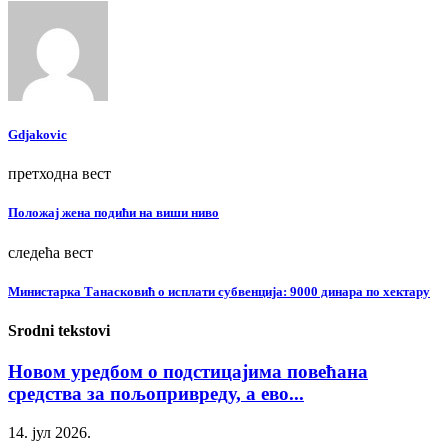
Gdjakovic
претходна вест
Положај жена подићи на виши ниво
следећа вест
Министарка Танасковић о исплати субвенција: 9000 динара по хектару
Srodni tekstovi
Новом уредбом о подстицајима повећана
средства за пољопривреду, а ево...
14. јул 2026.