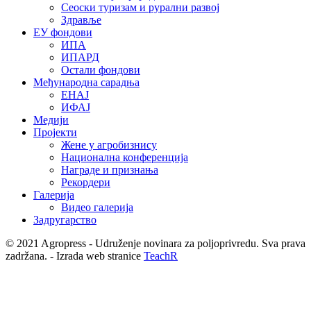
Сеоски туризам и рурални развој
Здравље
ЕУ фондови
ИПА
ИПАРД
Остали фондови
Међународна сарадња
ЕНАЈ
ИФАЈ
Медији
Пројекти
Жене у агробизнису
Национална конференција
Награде и признања
Рекордери
Галерија
Видео галерија
Задругарство
© 2021 Agropress - Udruženje novinara za poljoprivredu. Sva prava
zadržana. - Izrada web stranice
TeachR