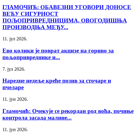
ГЛАМОЧИЋ: ОБАВЕЗНИ УГОВОРИ ДОНОСЕ
ВЕЋУ СИГУРНОСТ
ПОЉОПРИВРЕДНИЦИМА, ОВОГОДИШЊА
ПРОИЗВОДЊА МЕЂУ...
11. јул 2026.
Ево колики је поврат акцизе на гориво за
пољопривреднике и...
7. јул 2026.
Наредне недеље креће позив за сточаре и
пчеларе
11. јун 2026.
Гламочић: Очекује се рекордан род воћа, почиње
контрола засада малине...
11. јун 2026.