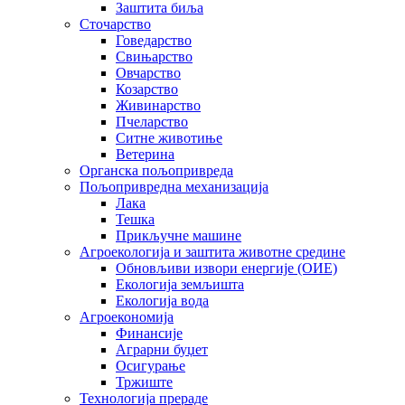
Заштита биља
Сточарство
Говедарство
Свињарство
Овчарство
Козарство
Живинарство
Пчеларство
Ситне животиње
Ветерина
Органска пољопривреда
Пољопривредна механизација
Лака
Тешка
Прикључне машине
Агроекологија и заштита животне средине
Обновљиви извори енергије (ОИЕ)
Екологија земљишта
Екологија вода
Агроекономија
Финансије
Аграрни буџет
Осигурање
Тржиште
Технологија прераде