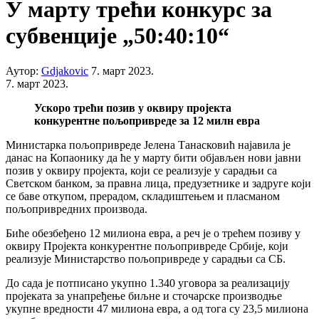
У марту трећи конкурс за
субвенције „50:40:10“
Аутор:
Gdjakovic
7. март 2023.
7. март 2023.
Ускоро трећи позив у оквиру пројекта
конкурентне пољопривреде за 12 милн евра
Министарка пољопривреде Јелена Танасковић најавила је
данас на Копаонику да ће у марту бити објављен нови јавни
позив у оквиру пројекта, који се реализује у сарадњи са
Светском банком, за правна лица, предузетнике и задруге који
се баве откупом, прерадом, складиштењем и пласманом
пољопривредних производа.
Биће обезбеђено 12 милиона евра, а реч је о трећем позиву у
оквиру Пројекта конкурентне пољопривреде Србије, који
реализује Министарство пољопривреде у сарадњи са СБ.
До сада је потписано укупно 1.340 уговора за реализацију
пројеката за унапређење биљне и сточарске производње
укупне вредности 47 милиона евра, а од тога су 23,5 милиона