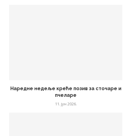
Наредне недеље креће позив за сточаре и
пчеларе
11. јун 2026.