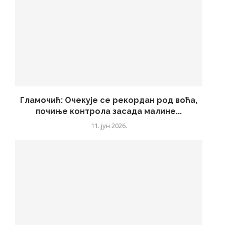
Гламочић: Очекује се рекордан род воћа,
почиње контрола засада малине...
11. јун 2026.