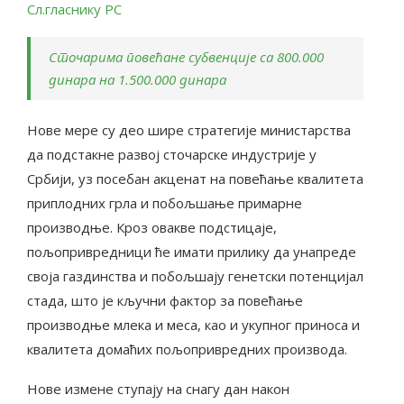
Сл.гласнику РС
Сточарима повећане субвенције са 800.000
динара на 1.500.000 динара
Нове мере су део шире стратегије министарства
да подстакне развој сточарске индустрије у
Србији, уз посебан акценат на повећање квалитета
приплодних грла и побољшање примарне
производње. Кроз овакве подстицаје,
пољопривредници ће имати прилику да унапреде
своја газдинства и побољшају генетски потенцијал
стада, што је кључни фактор за повећање
производње млека и меса, као и укупног приноса и
квалитета домаћих пољопривредних производа.
Нове измене ступају на снагу дан након