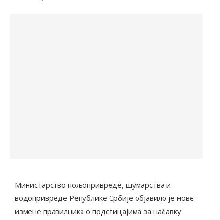
Министарство пољопривреде, шумарства и
водопривреде Републике Србије објавило је нове
измене правилника о подстицајима за набавку