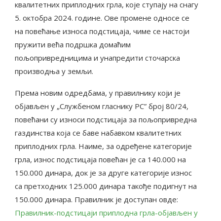
квалитетних приплодних грла, које ступају на снагу
5. октобра 2024. године. Ове промене односе се
на повећање износа подстицаја, чиме се настоји
пружити већа подршка домаћим
пољопривредницима и унапредити сточарска
производња у земљи.
Према новим одредбама, у правилнику који је
објављен у „Службеном гласнику РС” број 80/24,
повећани су износи подстицаја за пољопривредна
газдинства која се баве набавком квалитетних
приплодних грла. Наиме, за одређене категорије
грла, износ подстицаја повећан је са 140.000 на
150.000 динара, док је за друге категорије износ
са претходних 125.000 динара такође подигнут на
150.000 динара​. Правилник је доступан овде:
Правилник-подстицаји приплодна грла-објављен у