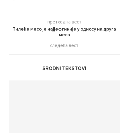
претходна вест
Пилеће месо је најјефтиније у односу на друга
меса
следећа вест
SRODNI TEKSTOVI