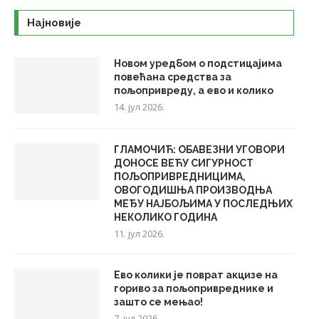
Најновије
Новом уредбом о подстицајима
повећана средства за
пољопривреду, а ево и колико
14. јул 2026.
ГЛАМОЧИЋ: ОБАВЕЗНИ УГОВОРИ
ДОНОСЕ ВЕЋУ СИГУРНОСТ
ПОЉОПРИВРЕДНИЦИМА,
ОВОГОДИШЊА ПРОИЗВОДЊА
МЕЂУ НАЈБОЉИМА У ПОСЛЕДЊИХ
НЕКОЛИКО ГОДИНА
11. јул 2026.
Ево колики је поврат акцизе на
гориво за пољопривреднике и
зашто се мењао!
7. јул 2026.