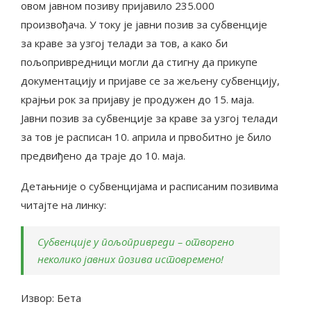
овом јавном позиву пријавило 235.000
произвођача. У току је јавни позив за субвенције
за краве за узгој телади за тов, а како би
пољопривредници могли да стигну да прикупе
документацију и пријаве се за жељену субвенцију,
крајњи рок за пријаву је продужен до 15. маја.
Јавни позив за субвенције за краве за узгој телади
за тов је расписан 10. априла и првобитно је било
предвиђено да траје до 10. маја.
Детањније о субвенцијама и расписаним позивима
читајте на линку:
Субвенције у пољопривреди – отворено
неколико јавних позива истовремено!
Извор: Бета