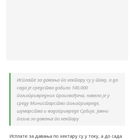
Исплате за давања по хектару су у току, а до
сада је средства добило 100.000
пољопривредних произвођача, навело је у
среду Министарство пољопривреде,
шумарства и водопривреде Србије. Јавни
позив за давања по хектару
Исплате за давања по хектару су у току, а до сада