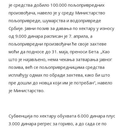
је средства добило 100.000 пољопривредних
произвођача, навело је у среду Министарство
пољопривреде, шумарства и водопривреде
Србије. Јавни позив за давања по хектару у износу
од 9.000 динара расписан је 7. априла, а
пољопривредни произвођачи ће своје захтеве
моћи да подносе до 31. маја, преноси Бета. „Као
што је најављено, нема чекања затварања јавног
позива, већ се пољопривредницима средства
исплаћују одмах по обради захтева, како би што
пре дошли до новца који им је потребан“, навело
је Министарство.
Субвенција по хектару обухвата 6.000 динара плус
3.000 динара регрес за гориво, а до сада се по