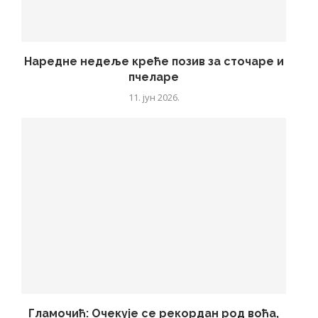
Наредне недеље креће позив за сточаре и
пчеларе
11. јун 2026.
Гламочић: Очекује се рекордан род воћа,