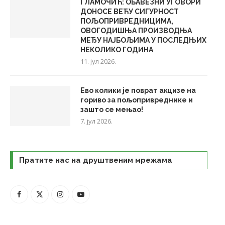
ГЛАМОЧИЋ: ОБАВЕЗНИ УГОВОРИ
ДОНОСЕ ВЕЋУ СИГУРНОСТ
ПОЉОПРИВРЕДНИЦИМА,
ОВОГОДИШЊА ПРОИЗВОДЊА
МЕЂУ НАЈБОЉИМА У ПОСЛЕДЊИХ
НЕКОЛИКО ГОДИНА
11. јул 2026.
Ево колики је поврат акцизе на
гориво за пољопривреднике и
зашто се мењао!
7. јул 2026.
Пратите нас на друштвеним мрежама