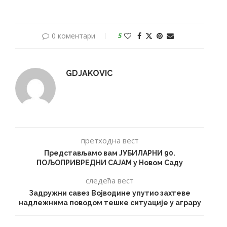
0 коментари
5
GDJAKOVIC
претходна вест
Представљамо вам ЈУБИЛАРНИ 90.
ПОЉОПРИВРЕДНИ САЈАМ у Новом Саду
следећа вест
Задружни савез Војводине упутио захтеве
надлежнима поводом тешке ситуације у аграру