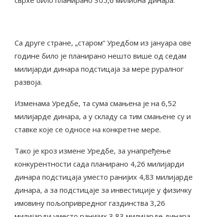
сврхе било планирано 305,6 милиона динара.
Са друге стране, „старом“ Уредбом из јануара ове
године било је планирано нешто више од седам
милијарди динара подстицаја за мере руралног
развоја.
Изменама Уредбе, та сума смањена је на 6,52
милијарде динара, а у складу са тим смањене су и
ставке које се односе на конкретне мере.
Тако је кроз измене Уредбе, за унапређење
конкурентности сада планирано 4,26 милијарди
динара подстицаја уместо ранијих 4,83 милијарде
динара, а за подстицаје за инвестиције у физичку
имовину пољопривредног газдинства 3,26
милијарди уместо ранијих 3,83 милијарде динара.