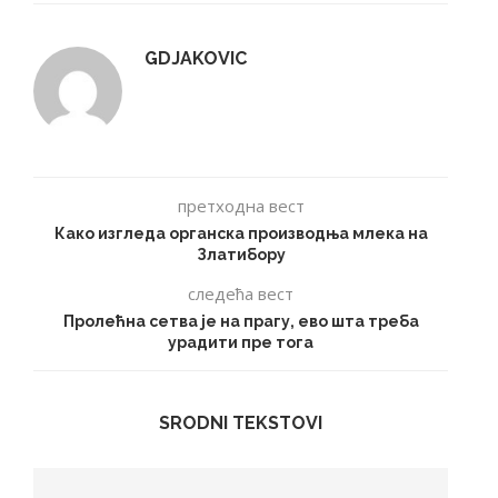
GDJAKOVIC
претходна вест
Како изгледа органска производња млека на
Златибору
следећа вест
Пролећна сетва је на прагу, ево шта треба
урадити пре тога
SRODNI TEKSTOVI