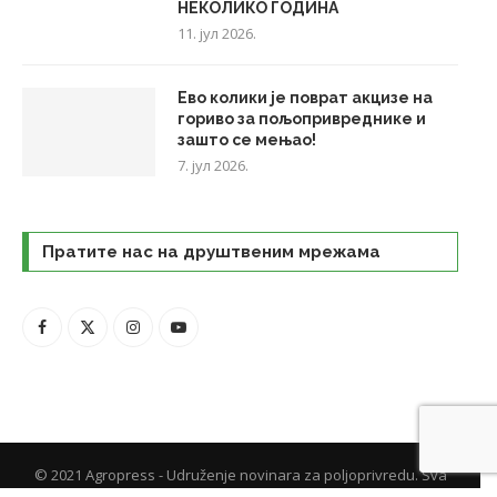
НЕКОЛИКО ГОДИНА
11. јул 2026.
Ево колики је поврат акцизе на
гориво за пољопривреднике и
зашто се мењао!
7. јул 2026.
Пратите нас на друштвеним мрежама
© 2021 Agropress - Udruženje novinara za poljoprivredu. Sva
prava zadržana. - Izrada web stranice
TeachR