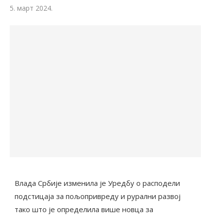
5. март 2024.
Влада Србије изменила је Уредбу о расподели
подстицаја за пољопривреду и рурални развој
тако што је определила више новца за