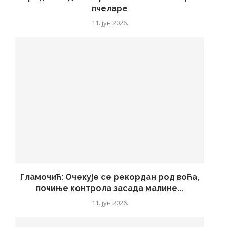
пчеларе
11. јун 2026.
Гламочић: Очекује се рекордан род воћа,
почиње контрола засада малине...
11. јун 2026.