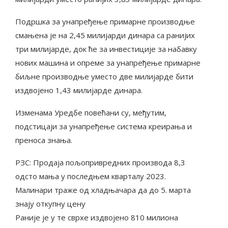
Подршка за унапређење примарне производње
смањена је на 2,45 милијарди динара са ранијих
три милијарде, док ће за инвестиције за набавку
нових машина и опреме за унапређење примарне
биљне производње уместо две милијарде бити
издвојено 1,43 милијарде динара.
Изменама Уредбе повећани су, међутим,
подстицаји за унапређење система креирања и
преноса знања.
РЗС: Продаја пољопривредних производа 8,3
одсто мања у последњем кварталу 2023.
Малинари траже од хладњачара да до 5. марта
знају откупну цену
Раније је у те сврхе издвојено 810 милиона