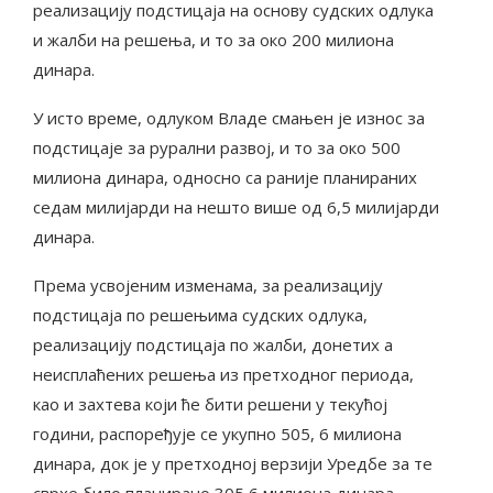
реализацију подстицаја на основу судских одлука
и жалби на решења, и то за око 200 милиона
динара.
У исто време, одлуком Владе смањен је износ за
подстицаје за рурални развој, и то за око 500
милиона динара, односно са раније планираних
седам милијарди на нешто више од 6,5 милијарди
динара.
Према усвојеним изменама, за реализацију
подстицаја по решењима судских одлука,
реализацију подстицаја по жалби, донетих а
неисплаћених решења из претходног периода,
као и захтева који ће бити решени у текућој
години, распоређује се укупно 505, 6 милиона
динара, док је у претходној верзији Уредбе за те