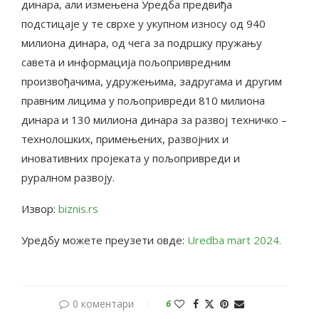
динара, али измењена Уредба предвиђа
подстицаје у те сврхе у укупном износу од 940
милиона динара, од чега за подршку пружању
савета и информација пољопривредним
произвођачима, удружењима, задругама и другим
правним лицима у пољопривреди 810 милиона
динара и 130 милиона динара за развој техничко –
технолошких, примењених, развојних и
иновативних пројеката у пољопривреди и
руралном развоју.
Извор:
biznis.rs
Уредбу можете преузети овде:
Uredba mart 2024.
0 коментари
6