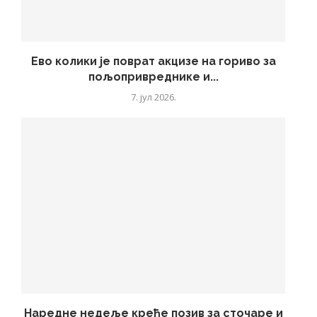
Ево колики је поврат акцизе на гориво за
пољопривреднике и...
7. јул 2026.
Наредне недеље креће позив за сточаре и