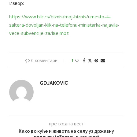
Извор:
https://www.blic.rs/biznis/moj-biznis/umesto-4-
saltera-dovoljan-klik-na-telefonu-ministarka-najavila-
vece-subvencije-za/l8ejm0z
0 коментари
1
GDJAKOVIC
претходна вест
Како до куће и живота на селу уз државну
подршку (образац и конкурс)