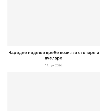
Наредне недеље креће позив за сточаре и
пчеларе
11. јун 2026.