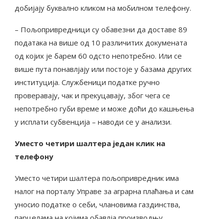
добијају буквално кликом на мобилном телефону.
– Пољопривредници су обавезни да доставе 89
података на више од 10 различитих докумената
од којих је барем 60 одсто непотребно. Или се
више пута понавлјају или постоје у базама других
институција. Службеници податке ручно
проверавају, чак и прекуцавају, због чега се
непотребно губи време и може доћи до кашњења
у исплати субвенција – наводи се у анализи.
Уместо четири шалтера један клик на
телефону
Уместо четири шалтера пољопривредник има
налог на порталу Управе за аграрна плаћања и сам
уносио податке о себи, члановима газдинства,
парцелама на којима обавлја производњу,