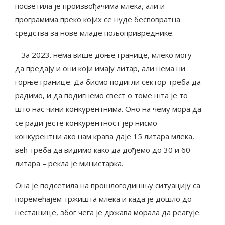
посветила је произвођачима млека, али и
програмима преко којих се нуде бесповратна
средства за нове младе пољопривреднике.
– За 2023. нема више доње границе, млеко могу
да предају и они који имају литар, али нема ни
горње границе. Да бисмо подигли сектор треба да
радимо, и да подигнемо свест о томе шта је то
што нас чини конкурентнима. Оно на чему мора да
се ради јесте конкурентност јер нисмо
конкурентни ако нам крава даје 15 литара млека,
већ треба да видимо како да дођемо до 30 и 60
литара – рекла је министарка.
Она је подсетила на прошлогодишњу ситуацију са
поремећајем тржишта млека и када је дошло до
несташице, због чега је држава морала да реагује.