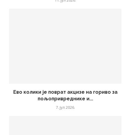
11. јул 2026.
Ево колики је поврат акцизе на гориво за
пољопривреднике и...
7. јул 2026.