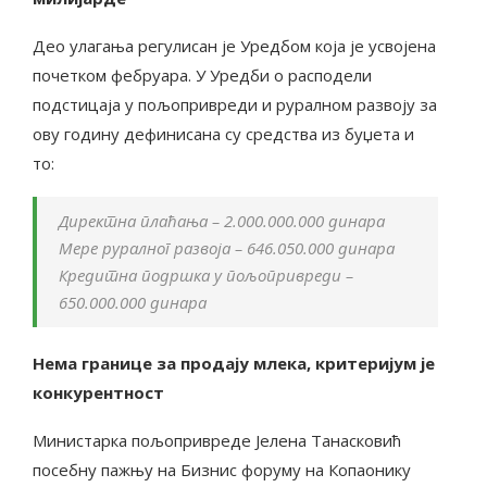
Део улагања регулисан је Уредбом која је усвојена
почетком фебруара. У Уредби о расподели
подстицаја у пољопривреди и руралном развоју за
ову годину дефинисана су средства из буџета и
то:
Директна плаћања – 2.000.000.000 динара
Мере руралног развоја – 646.050.000 динара
Кредитна подршка у пољопривреди –
650.000.000 динара
Нема границе за продају млека, критеријум је
конкурентност
Министарка пољопривреде Јелена Танасковић
посебну пажњу на Бизнис форуму на Копаонику