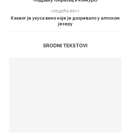
следећа вест
Каквог је укуса вино које је дозревало у алпском
језеру
SRODNI TEKSTOVI