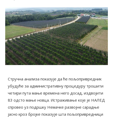
Стручна анализа показује да ће пољопривредник
убудуће за административну процедуру трошити
четири пута мање времена него досад, издвојити
83 одсто мање новца. Истраживање које је НАЛЕД
спровео уз подршку Немачке развојне сарадње
јасно кроз бројке показује шта пољопривредници