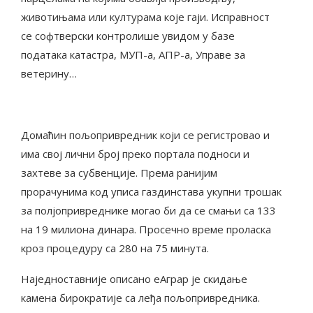
животињама или културама које гаји. Исправност
се софтверски контролише увидом у базе
података катастра, МУП-а, АПР-а, Управе за
ветерину…
Домаћин пољопривредник који се регистровао и
има свој лични број преко портала подноси и
захтеве за субвенције. Према ранијим
прорачунима код уписа газдинстава укупни трошак
за полјопривреднике могао би да се смањи са 133
на 19 милиона динара. Просечно време проласка
кроз процедуру са 280 на 75 минута.
Наједноставније описано еАграр је скидање
камена бирократије са леђа пољопривредника.