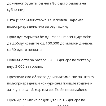
државног буџета, од чега 80 одсто одлази на
субвенције.
Шта је све министарка Танасковић најавила
пољопривредницима за ову годину:
Први пут фармери ће од Развојне агенције моћи
да добију кредите од 100.000 до милион динара,
са 50 одсто поврата.
Повољности за ратаре: 6.000 динара по хектару,
плус 3.000 за гориво.
Преузели смо обавезе да исплатимо све за шта су
пољопривредници конкурисали прошле године и
закључно са 15. мартом све ће бити исплаћено
Премије за млеко подигнуте на 15 динара по