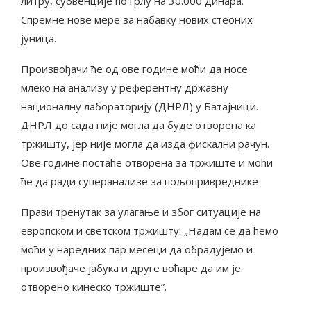
литру, субвенције по грлу на 30.000 динара.
Спремне нове мере за набавку нових стеоних
јуница.
Произвођачи ће од ове године моћи да носе
млеко на анализу у референтну државну
националну лабораторију (ДНРЛ) у Батајници.
ДНРЛ до сада није могла да буде отворена ка
тржишту, јер није могла да изда фискални рачун.
Ове године постаће отворена за тржиште и моћи
ће да ради суперанализе за пољопривреднике
Прави тренутак за улагање и због ситуације на
европском и светском тржишту: „Надам се да ћемо
моћи у наредних пар месеци да обрадујемо и
произвођаче јабука и друге воћаре да им је
отворено кинеско тржиште”.