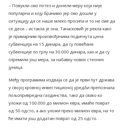
– Повукли смо потез и донели меру која није
популарна и коју бранимо јер смо дошли у
ситуацију да се наше млеко просипа и то не сме да
се деси – истакла је она. Танасковић је рекла како
је примарним произвођачима подигнута цена
субвенција на 15 динара, да су повећане
субвенције по грлу на 30.000 динара, као и да су
спремили још мера, за набавку нових стеоних
јуница.
Међу програмима издваја се да је први пут држава
у својој кровној инвестиционој уредби препознала
пољопривредна газдинства, тако да свако ко
уложи од 100.000 до милион евра, имаће поврат
од 50 одсто, а ако уложи преко милион евра, на то
ће имати још додатан поврат од 25 одсто.