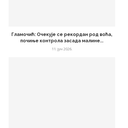
Гламочић: Очекује се рекордан род воћа,
почиње контрола засада малине...
11. јун 2026.