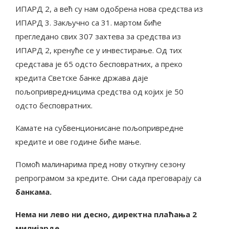
ИПАРД 2, а већ су нам одобрена нова средства из
ИПАРД 3. Закључно са 31. мартом биће
прегледано свих 307 захтева за средства из
ИПАРД 2, кренуће се у инвестирање. Од тих
средстава је 65 одсто бесповратних, а преко
кредита Светске банке држава даје
пољопривредницима средства од којих је 50
одсто бесповратних.
Камате на субвенционисане пољопривредне
кредите и ове године биће мање.
Помоћ малинарима пред нову откупну сезону
репрограмом за кредите. Они сада преговарају са
банкама.
Нема ни лево ни десно, директна плаћања 2
милијарде