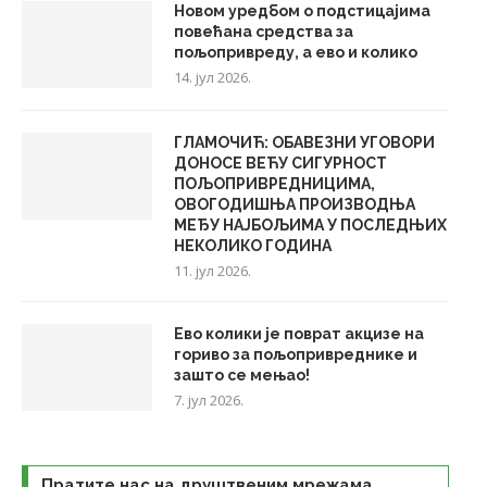
Новом уредбом о подстицајима
повећана средства за
пољопривреду, а ево и колико
14. јул 2026.
ГЛАМОЧИЋ: ОБАВЕЗНИ УГОВОРИ
ДОНОСЕ ВЕЋУ СИГУРНОСТ
ПОЉОПРИВРЕДНИЦИМА,
ОВОГОДИШЊА ПРОИЗВОДЊА
МЕЂУ НАЈБОЉИМА У ПОСЛЕДЊИХ
НЕКОЛИКО ГОДИНА
11. јул 2026.
Ево колики је поврат акцизе на
гориво за пољопривреднике и
зашто се мењао!
7. јул 2026.
Пратите нас на друштвеним мрежама