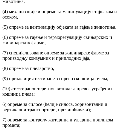
животиња,
(4) механизације и опреме за манипулацију стајњаком и
осоком,
(5) опреме за вентилацију објеката за гајење животиња,
(6) опреме за гајење и терморегулацију свињарских и
живинарских фарми,
(7) специјализоване опреме за живинарске фарме за
производњу конзумних и приплодних јаја,
(8) опреме за пчеларство,
(9) приколице атестиране за превоз кошница пчела,
(10) атестираног теретног возила за превоз уграђених
кошница пчела;
6) опреме за силосе (ћелије силоса, хоризонтални и
вертикални транспортери, пречишћивачи);
7) опреме за контролу житарица и уљарица приликом
промета;