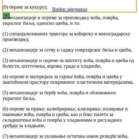
(9) бераче за кукуруз;
Вибер заједница
x
2) механизације и опреме за производњу воћа, поврћа,
украсног биља, односно цвећа, и то:
(1) специјализованих трактора за воћарску и виноградарску
производњу,
(2) механизације за сетву и садњу повртарског биља и цвећа,
(3) механизације и опреме за заштиту воћа, поврћа и цвећа од
болести, штеточина, корова, града и хладноће,
(4) опреме и материјала за гајење воћа, поврћа и цвећа у
заштићеном простору покривеног пластичним материјалима,
(5) механизације за бербу воћа, поврћа и обликованог
украсног биља,
(6) опреме за прање, калибрирање, класирање, полирање и
паковање воћа, поврћа и цвећа, као и бокс палета за
складиштење воћа и поврћа у хладњачама и расхладних
уређаја за хладњаче,
(7) механизације за уклањање остатака након резидбе воћа,