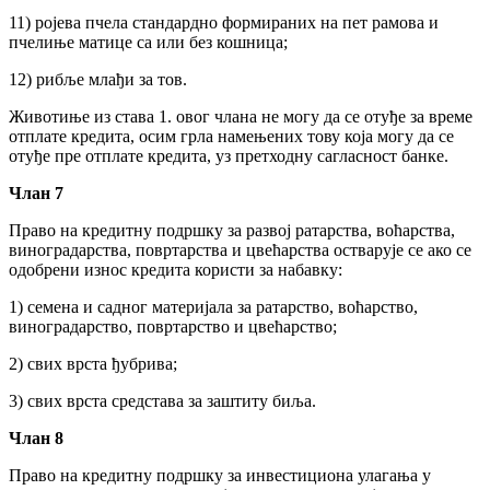
11) ројева пчела стандардно формираних на пет рамова и
пчелиње матице са или без кошница;
12) рибље млађи за тов.
Животиње из става 1. овог члана не могу да се отуђе за време
отплате кредита, осим грла намењених тову која могу да се
отуђе пре отплате кредита, уз претходну сагласност банке.
Члан 7
Право на кредитну подршку за развој ратарства, воћарства,
виноградарства, повртарства и цвећарства остварује се ако се
одобрени износ кредита користи за набавку:
1) семена и садног материјала за ратарство, воћарство,
виноградарство, повртарство и цвећарство;
2) свих врста ђубрива;
3) свих врста средстава за заштиту биља.
Члан 8
Право на кредитну подршку за инвестициона улагања у