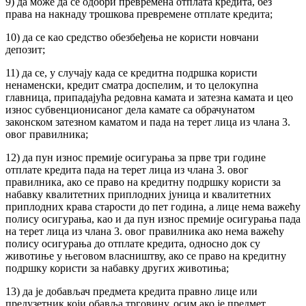
9) да може да се одобри превремена отплата кредита, без
права на накнаду трошкова превремене отплате кредита;
10) да се као средство обезбеђења не користи новчани
депозит;
11) да се, у случају када се кредитна подршка користи
ненаменски, кредит сматра доспелим, и то целокупна
главница, припадајућа редовна камата и затезна камата и цео
износ субвенционисаног дела камате са обрачунатом
законском затезном каматом и пада на терет лица из члана 3.
овог правилника;
12) да пун износ премије осигурања за прве три године
отплате кредита пада на терет лица из члана 3. овог
правилника, ако се право на кредитну подршку користи за
набавку квалитетних приплодних јуница и квалитетних
приплодних крава старости до пет година, а лице нема важећу
полису осигурања, као и да пун износ премије осигурања пада
на терет лица из члана 3. овог правилника ако нема важећу
полису осигурања до отплате кредита, односно док су
животиње у његовом власништву, ако се право на кредитну
подршку користи за набавку других животиња;
13) да је добављач предмета кредита правно лице или
предузетник који обавља трговину, осим ако је предмет