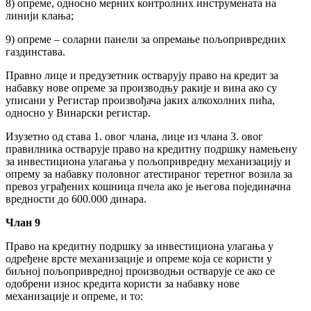
8) опреме, односно мерних контролних инструмената на
линији клања;
9) опреме – соларни панели за опремање пољопривредних
газдинстава.
Правно лице и предузетник остварују право на кредит за
набавку нове опреме за производњу ракије и вина ако су
уписани у Регистар произвођача јаких алкохолних пића,
односно у Винарски регистар.
Изузетно од става 1. овог члана, лице из члана 3. овог
правилника остварује право на кредитну подршку намењену
за инвестициона улагања у пољопривредну механизацију и
опрему за набавку половног атестираног теретног возила за
превоз уграђених кошница пчела ако је његова појединачна
вредности до 600.000 динара.
Члан 9
Право на кредитну подршку за инвестициона улагања у
одређене врсте механизације и опреме која се користи у
биљној пољопривредној производњи остварује се ако се
одобрени износ кредита користи за набавку нове
механизације и опреме, и то: