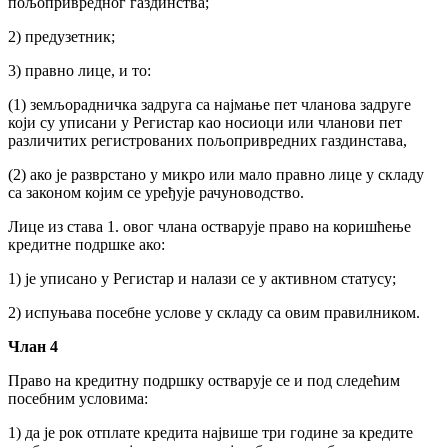
пољопривредног газдинства;
2) предузетник;
3) правно лице, и то:
(1) земљорадничка задруга са најмање пет чланова задруге
који су уписани у Регистар као носиоци или чланови пет
различитих регистрованих пољопривредних газдинстава,
(2) ако је разврстано у микро или мало правно лице у складу
са законом којим се уређује рачуноводство.
Лице из става 1. овог члана остварује право на коришћење
кредитне подршке ако:
1) је уписано у Регистар и налази се у активном статусу;
2) испуњава посебне услове у складу са овим правилником.
Члан 4
Право на кредитну подршку остварује се и под следећим
посебним условима:
1) да је рок отплате кредита највише три године за кредите