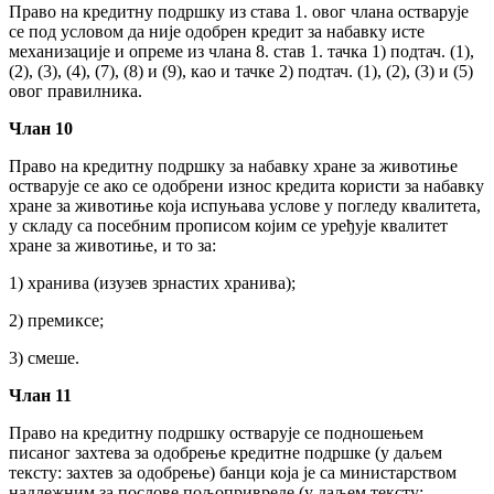
Право на кредитну подршку из става 1. овог члана остварује
се под условом да није одобрен кредит за набавку исте
механизације и опреме из члана 8. став 1. тачка 1) подтач. (1),
(2), (3), (4), (7), (8) и (9), као и тачке 2) подтач. (1), (2), (3) и (5)
овог правилника.
Члан 10
Право на кредитну подршку за набавку хране за животиње
остварује се ако се одобрени износ кредита користи за набавку
хране за животиње која испуњава услове у погледу квалитета,
у складу са посебним прописом којим се уређује квалитет
хране за животиње, и то за:
1) хранива (изузев зрнастих хранива);
2) премиксе;
3) смеше.
Члан 11
Право на кредитну подршку остварује се подношењем
писаног захтева за одобрење кредитне подршке (у даљем
тексту: захтев за одобрење) банци која је са министарством
надлежним за послове пољопривреде (у даљем тексту: