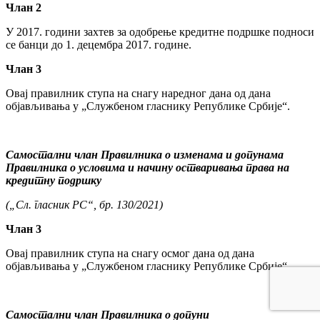
Члан 2
У 2017. години захтев за одобрење кредитне подршке подноси
се банци до 1. децембра 2017. године.
Члан 3
Овај правилник ступа на снагу наредног дана од дана
објављивања у „Службеном гласнику Републике Србије“.
Самостални члан Правилника о изменама и допунама
Правилника о условима и начину остваривања права на
кредитну подршку
(„Сл. гласник РС“, бр. 130/2021)
Члан 3
Овај правилник ступа на снагу осмог дана од дана
објављивања у „Службеном гласнику Републике Србије“.
Самостални члан Правилника о допуни