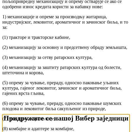
пољопривредну механизацију и опрему остварује се ако се
одобрени износ кредита користи за набавку нове:
1) механизације и опреме за производњу житарица,
индустријског, лековитог, ароматичног и зачинског биља, и то
за:
(1) тракторе и тракторске кабине,
(2) механизацију за основну и предсетвену обраду земљишта,
(3) механизацију за сетву ратарских култура,
(4) механизацију за заштиту ратарских култура од болести,
штеточина и корова,
(5) опрему за чување, прераду, односно паковање уљаних
култура, гајеног лековитог, зачинског и ароматичног биља,
гајених врста гљива,
(6) опрему за чување, прераду, односно паковање шумских
плодова и лековитог биља сакупљеног из природе,
Придружите се нашој Вибер заједници
(7) тракторске приколице,
(8) комбајне и адаптере за комбајне,