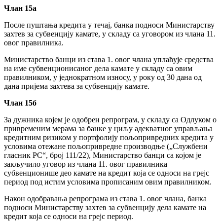
Члан 15а
После пуштања кредита у течај, банка подноси Министарству
захтев за субвенцију камате, у складу са уговором из члана 11.
овог правилника.
Министарство банци из става 1. овог члана уплаћује средства
на име субвенционисаног дела камате у складу са овим
правилником, у једнократном износу, у року од 30 дана од
дана пријема захтева за субвенцију камате.
Члан 15б
За дужника којем је одобрен репрограм, у складу са Одлуком о
привременим мерама за банке у циљу адекватног управљања
кредитним ризиком у портфолију пољопривредних кредита у
условима отежане пољопривредне производње („Службени
гласник РС“, број 111/22), Министарство банци са којом је
закључило уговор из члана 11. овог правилника
субвенционише део камате на кредит која се односи на грејс
период под истим условима прописаним овим правилником.
Након одобравања репрограма из става 1. овог члана, банка
подноси Министарству захтев за субвенцију дела камате на
кредит која се односи на грејс период.