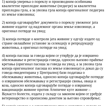
1) копија уверења о пореклу и производним особинама
квалитетне приплодне животиње (педигре) за квалитетна
приплодна грла, а за увозна грла копија оригиналног педигреа
из земље извозника;
2) копија одговарајућег документа о пореклу увеженог јата
живине издатог од надлежног органа земље извознице, а
оригинал потврде на увид;
3) копија потврде о контроли јата живине у одгоју издате од
стране овлашћене установе за селекцију и репродукцију
животиња, а оригинал потврде на увид;
4) копија пасоша за говеда којим се утврђује да је извршено
обележавање и регистрација говеда, односно њихово праћење
кретања (оригинал пасоша за говеда на увид, а за увозна грла
копија оригиналног пасоша из земље извознице) и доказ да су
говеда евидентирана у Централној бази података о
обележавању животиња, односно копија одговарајуће потврде
о извршеном обележавању и регистрацији свиња, оваца и
коза, односно копија одговарајуће потврде о извршеној
вакцинацији живине против Атипичне куге живине –
Њукастл болести, издата у складу са законом којим се уређује
ветеринарство и прописима донетим за његово спровођење;