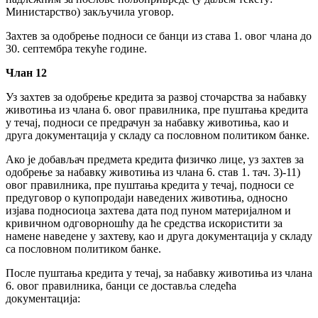
Министарство) закључила уговор.
Захтев за одобрење подноси се банци из става 1. овог члана до
30. септембра текуће године.
Члан 12
Уз захтев за одобрење кредита за развој сточарства за набавку
животиња из члана 6. овог правилника, пре пуштања кредита
у течај, подноси се предрачун за набавку животиња, као и
друга документација у складу са пословном политиком банке.
Ако је добављач предмета кредита физичко лице, уз захтев за
одобрење за набавку животиња из члана 6. став 1. тач. 3)-11)
овог правилника, пре пуштања кредита у течај, подноси се
предуговор о купопродаји наведених животиња, односно
изјава подносиоца захтева дата под пуном материјалном и
кривичном одговорношћу да ће средства искористити за
намене наведене у захтеву, као и друга документација у складу
са пословном политиком банке.
После пуштања кредита у течај, за набавку животиња из члана
6. овог правилника, банци се доставља следећа
документација: