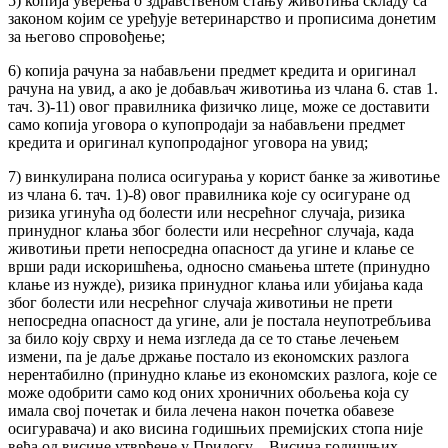
5) копија уверења о здравственом стању животиња складу са
законом којим се уређује ветеринарство и прописима донетим
за његово спровођење;
6) копија рачуна за набављени предмет кредита и оригинал
рачуна на увид, а ако је добављач животиња из члана 6. став 1.
тач. 3)-11) овог правилника физичко лице, може се доставити
само копија уговора о купопродаји за набављени предмет
кредита и оригинал купопродајног уговора на увид;
7) винкулирана полиса осигурања у корист банке за животиње
из члана 6. тач. 1)-8) овог правилника које су осигуране од
ризика угинућа од болести или несрећног случаја, ризика
принудног клања због болести или несрећног случаја, када
животињи прети непосредна опасност да угине и клање се
врши ради искоришћења, односно смањења штете (принудно
клање из нужде), ризика принудног клања или убијања када
због болести или несрећног случаја животињи не прети
непосредна опасност да угине, али је постала неупотребљива
за било коју сврху и нема изгледа да се то стање лечењем
измени, па је даље држање постало из економских разлога
нерентабилно (принудно клање из економских разлога, које се
може одобрити само код оних хроничних обољења која су
имала свој почетак и била лечена након почетка обавезе
осигуравача) и ако висина годишњих премијских стопа није
већа од висине утврђене у Прилогу – Висина годишњих