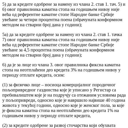
5) да за кредите одобрене за намену из члана 2. став 1. тач. 5) и
6) овог правилника каматна стопа на годишњем нивоу није
већа од референтне каматне стопе Народне банке Србије
увећане за четири процентна поена (обрачуната конформном
методом на стварни број дана у години);
5а) да за кредите одобрене за намену из члана 2. став 1. тачка
7) овог правилника каматна стопа на годишњем нивоу није
већа од референтне каматне стопе Народне банке Србије
увећане за 4,5 процентна поена (обрачуната конформном
методом на стварни број дана у години);
6) да је за лице из члана 3. овог правилника фиксна каматна
стопа на неотплаћени део кредита 3% на годишњем нивоу у
периоду отплате кредита, осим:
(1) за физичко лице – носиоца комерцијалног породичног
пољопривредног газдинства које је уписано у Регистар са
пребивалиштем које је на подручју са отежаним условима рада
у пољопривреди, односно које је навршило највише 40 година
живота у текућој години, односно које је женског пола, за које
је фиксна каматна стопа на неотплаћени део кредита 1% на
годишњем нивоу у периоду отплате кредита,
(2) за кредите одобрене за развој сточарства који обухвата