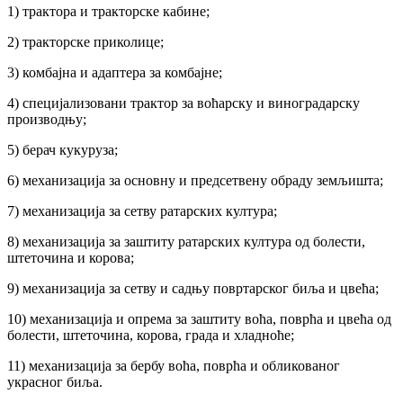
1) трактора и тракторске кабине;
2) тракторске приколице;
3) комбајна и адаптера за комбајне;
4) специјализовани трактор за воћарску и виноградарску
производњу;
5) берач кукуруза;
6) механизација за основну и предсетвену обраду земљишта;
7) механизација за сетву ратарских култура;
8) механизација за заштиту ратарских култура од болести,
штеточина и корова;
9) механизација за сетву и садњу повртарског биља и цвећа;
10) механизација и опрема за заштиту воћа, поврћа и цвећа од
болести, штеточина, корова, града и хладноће;
11) механизација за бербу воћа, поврћа и обликованог
украсног биља.