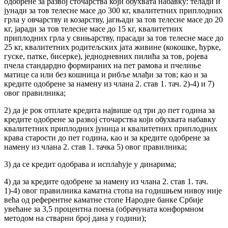
одобрене за развој сточарства који обухвата набавку: телади и
јунади за тов телесне масе до 300 кг, квалитетних приплодних
грла у овчарству и козарству, јагњади за тов телесне масе до 20
кг, јаради за тов телесне масе до 15 кг, квалитетних
приплодних грла у свињарству, прасади за тов телесне масе до
25 кг, квалитетних родитељских јата живине (кокошке, ћурке,
гуске, патке, бисерке), једнодневних пилића за тов, ројева
пчела стандардно формираних на пет рамова и пчелиње
матице са или без кошница и рибље млађи за тов; као и за
кредите одобрене за намену из члана 2. став 1. тач. 2)-4) и 7)
овог правилника;
2) да је рок отплате кредита највише од три до пет година за
кредите одобрене за развој сточарства који обухвата набавку
квалитетних приплодних јуница и квалитетних приплодних
крава старости до пет година, као и за кредите одобрене за
намену из члана 2. став 1. тачка 5) овог правилника;
3) да се кредит одобрава и исплаћује у динарима;
4) да за кредите одобрене за намену из члана 2. став 1. тач.
1)-4) овог правилника каматна стопа на годишњем нивоу није
већа од референтне каматне стопе Народне банке Србије
увећане за 3,5 процентна поена (обрачуната конформном
методом на стварни број дана у години);