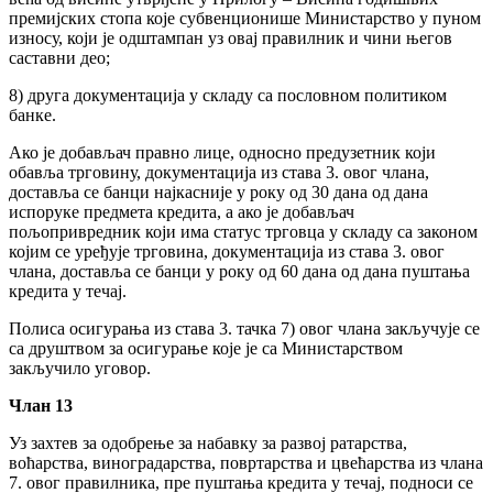
премијских стопа које субвенционише Министарство у пуном
износу, који је одштампан уз овај правилник и чини његов
саставни део;
8) друга документација у складу са пословном политиком
банке.
Ако је добављач правно лице, односно предузетник који
обавља трговину, документација из става 3. овог члана,
доставља се банци најкасније у року од 30 дана од дана
испоруке предмета кредита, а ако је добављач
пољопривредник који има статус трговца у складу са законом
којим се уређује трговина, документација из става 3. овог
члана, доставља се банци у року од 60 дана од дана пуштања
кредита у течај.
Полиса осигурања из става 3. тачка 7) овог члана закључује се
са друштвом за осигурање које је са Министарством
закључило уговор.
Члан 13
Уз захтев за одобрење за набавку за развој ратарства,
воћарства, виноградарства, повртарства и цвећарства из члана
7. овог правилника, пре пуштања кредита у течај, подноси се