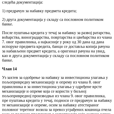
следећа документација:
1) предрачун за набавку предмета кредита;
2) друга документација у складу са пословном политиком
банке.
После пуштања кредита у течај за набавку за развој ратарства,
воћарства, виноградарства, повртарства и цвећарства из члана
7. овог правилника, а најкасније у року од 30 дана од дана
испоруке предмета кредита, банци се доставља копија рачуна
за набављени предмет кредита, а оригинал рачуна на увид,
као и друга документација у складу са пословном политиком
банке.
Члан 14
Уз захтев за одобрење за набавку за инвестициона улагања у
пољопривредну механизацију и опрему из члана 8. овог
правилника и за инвестициона улагања у одређене врсте
механизације и опреме која се користи у биљној
пољопривредној производњи из члана 9. овог правилника,
пре пуштања кредита у течај, подноси се предрачун за набавку
те механизације и опреме, осим за набавку атестираног
половног теретног возила за превоз уграђених кошница пчела