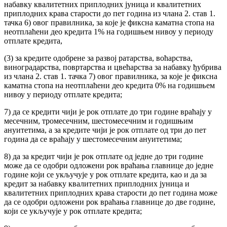
набавку квалитетних приплодних јуница и квалитетних
приплодних крава старости до пет година из члана 2. став 1.
тачка 6) овог правилника, за које је фиксна каматна стопа на
неотплаћени део кредита 1% на годишњем нивоу у периоду
отплате кредита,
(3) за кредите одобрене за развој ратарства, воћарства,
виноградарства, повртарства и цвећарства за набавку ђубрива
из члана 2. став 1. тачка 7) овог правилника, за које је фиксна
каматна стопа на неотплаћени део кредита 0% на годишњем
нивоу у периоду отплате кредита;
7) да се кредити чији је рок отплате до три године враћају у
месечним, тромесечним, шестомесечним и годишњим
ануитетима, а за кредите чији је рок отплате од три до пет
година да се враћају у шестомесечним ануитетима;
8) да за кредит чији је рок отплате од једне до три године
може да се одобри одложени рок враћања главнице до једне
године који се укључује у рок отплате кредита, као и да за
кредит за набавку квалитетних приплодних јуница и
квалитетних приплодних крава старости до пет година може
да се одобри одложени рок враћања главнице до две године,
који се укључује у рок отплате кредита;