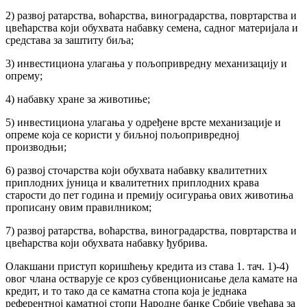
2) развој ратарства, воћарства, виноградарства, повртарства и
цвећарства који обухвата набавку семена, садног материјала и
средстава за заштиту биља;
3) инвестициона улагања у пољопривредну механизацију и
опрему;
4) набавку хране за животиње;
5) инвестициона улагања у одређене врсте механизације и
опреме која се користи у биљној пољопривредној
производњи;
6) развој сточарства који обухвата набавку квалитетних
приплодних јуница и квалитетних приплодних крава
старости до пет година и премију осигурања ових животиња
прописану овим правилником;
7) развој ратарства, воћарства, виноградарства, повртарства и
цвећарства који обухвата набавку ђубрива.
Олакшани приступ коришћењу кредита из става 1. тач. 1)-4)
овог члана остварује се кроз субвенционисање дела камате на
кредит, и то тако да се каматна стопа која је једнака
референтној каматној стопи Народне банке Србије увећава за