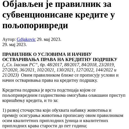
Објављен је правилник за
субвенционисане кредите у
пољопоривреди
Аутор:
Gdjakovic
29. мај 2023.
29. мај 2023.
ПРАВИЛНИК
О УСЛОВИМА И НАЧИНУ
ОСТВАРИВАЊА ПРАВА НА КРЕДИТНУ ПОДРШКУ
(„Сл. гласник РС“, бр. 48/2017, 88/2017, 84/2018, 23/2019,
27/2020, 36/2021, 102/2021, 130/2021, 127/2022, 144/2022 и
21/2023)
Овим правилником ближе се прописују услови и
начин остваривања права на кредитну подршку.
Кредитна подршка је врста подстицаја којом се
пољопривредним газдинствима омогућава олакшани приступ
коришћењу кредита, и то за:
1) развој сточарства који обухвата набавку животиња и
премију осигурања животиња прописану овим правилником
осим квалитетних приплодних јуница и квалитетних
приплодних крава старости до пет година;