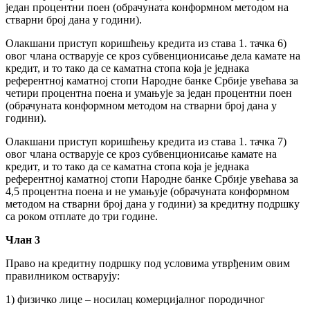
један процентни поен (обрачуната конформном методом на
стварни број дана у години).
Олакшани приступ коришћењу кредита из става 1. тачка 6)
овог члана остварује се кроз субвенционисање дела камате на
кредит, и то тако да се каматна стопа која је једнака
референтној каматној стопи Народне банке Србије увећава за
четири процентна поена и умањује за један процентни поен
(обрачуната конформном методом на стварни број дана у
години).
Олакшани приступ коришћењу кредита из става 1. тачка 7)
овог члана остварује се кроз субвенционисање камате на
кредит, и то тако да се каматна стопа која је једнака
референтној каматној стопи Народне банке Србије увећава за
4,5 процентна поена и не умањује (обрачуната конформном
методом на стварни број дана у години) за кредитну подршку
са роком отплате до три године.
Члан 3
Право на кредитну подршку под условима утврђеним овим
правилником остварују:
1) физичко лице – носилац комерцијалног породичног