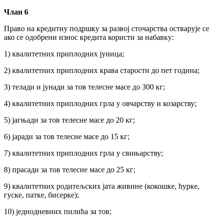
Члан 6
Право на кредитну подршку за развој сточарства остварује се
ако се одобрени износ кредита користи за набавку:
1) квалитетних приплодних јуница;
2) квалитетних приплодних крава старости до пет година;
3) телади и јунади за тов телесне масе до 300 кг;
4) квалитетних приплодних грла у овчарству и козарству;
5) јагњади за тов телесне масе до 20 кг;
6) јаради за тов телесне масе до 15 кг;
7) квалитетних приплодних грла у свињарству;
8) прасади за тов телесне масе до 25 кг;
9) квалитетних родитељских јата живине (кокошке, ћурке,
гуске, патке, бисерке);
10) једнодневних пилића за тов;