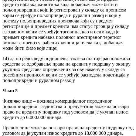
кредита набавка животиња када добављач може бити и
пољопривредник који је регистрован у складу са прописом
којим се уређује пољопривреда и рурални развој и који у
погледу пољопривредних производа који су предмет
регистрације и предмет кредита има статус трговца у складу
са законом којим се уређује трговина, као и осим када је
предмет кредита набавка половног атестираног теретног
возила за превоз уграђених кошница пчела када добављач
може бити било које лице;
14) да по редоследу подношења захтева постоје расположива
средства за одобравање права на кредитну подршку у оквиру
укупних средстава опредељених за ову намену у складу са
посебним прописом којим се уређује расподела подстицаја у
пољопривреди и руралном развоју.
Члан 5
Физичко лице – носилац комерцијалног породичног
пољопривредног газдинства и предузетник може да оствари
право на кредитну подршку под условом да је укупан износ
кредита до 6.000.000 динара.
Правно лице може да оствари право на кредитну подршку под
условом да је укупан износ кредита до 18.000.000 динара.