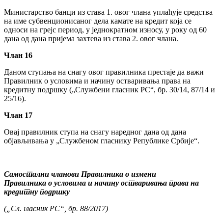
Министарство банци из става 1. овог члана уплаћује средства
на име субвенционисаног дела камате на кредит која се
односи на грејс период, у једнократном износу, у року од 60
дана од дана пријема захтева из става 2. овог члана.
Члан 16
Даном ступања на снагу овог правилника престаје да важи
Правилник о условима и начину остваривања права на
кредитну подршку („Службени гласник РС“, бр. 30/14, 87/14 и
25/16).
Члан 17
Овај правилник ступа на снагу наредног дана од дана
објављивања у „Службеном гласнику Републике Србије“.
Самостални чланови Правилника о измени
Правилника о условима и начину остваривања права на
кредитну подршку
(„Сл. гласник РС“, бр. 88/2017)