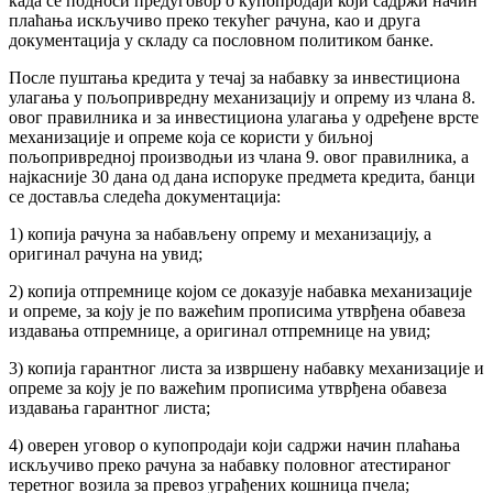
када се подноси предуговор о купопродаји који садржи начин
плаћања искључиво преко текућег рачуна, као и друга
документација у складу са пословном политиком банке.
После пуштања кредита у течај за набавку за инвестициона
улагања у пољопривредну механизацију и опрему из члана 8.
овог правилника и за инвестициона улагања у одређене врсте
механизације и опреме која се користи у биљној
пољопривредној производњи из члана 9. овог правилника, а
најкасније 30 дана од дана испоруке предмета кредита, банци
се доставља следећа документација:
1) копија рачуна за набављену опрему и механизацију, а
оригинал рачуна на увид;
2) копија отпремнице којом се доказује набавка механизације
и опреме, за коју је по важећим прописима утврђена обавеза
издавања отпремнице, а оригинал отпремнице на увид;
3) копија гарантног листа за извршену набавку механизације и
опреме за коју је по важећим прописима утврђена обавеза
издавања гарантног листа;
4) оверен уговор о купопродаји који садржи начин плаћања
искључиво преко рачуна за набавку половног атестираног
теретног возила за превоз уграђених кошница пчела;