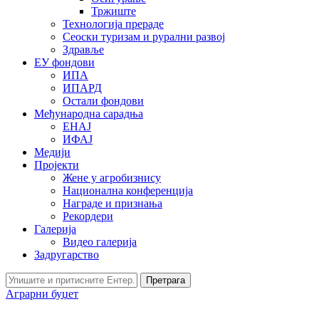
Тржиште
Технологија прераде
Сеоски туризам и рурални развој
Здравље
ЕУ фондови
ИПА
ИПАРД
Остали фондови
Међународна сарадња
ЕНАЈ
ИФАЈ
Медији
Пројекти
Жене у агробизнису
Национална конференција
Награде и признања
Рекордери
Галерија
Видео галерија
Задругарство
Претрага
Аграрни буџет