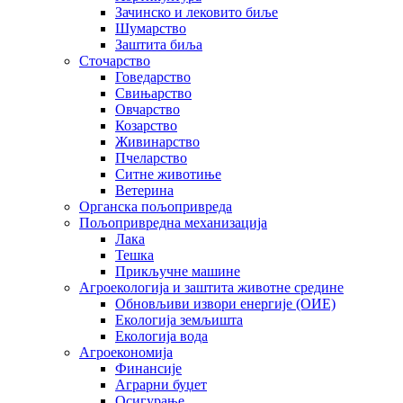
Зачинско и лековито биље
Шумарство
Заштита биља
Сточарство
Говедарство
Свињарство
Овчарство
Козарство
Живинарство
Пчеларство
Ситне животиње
Ветерина
Органска пољопривреда
Пољопривредна механизација
Лака
Тешка
Прикључне машине
Агроекологија и заштита животне средине
Обновљиви извори енергије (ОИЕ)
Екологија земљишта
Екологија вода
Агроекономија
Финансије
Аграрни буџет
Осигурање