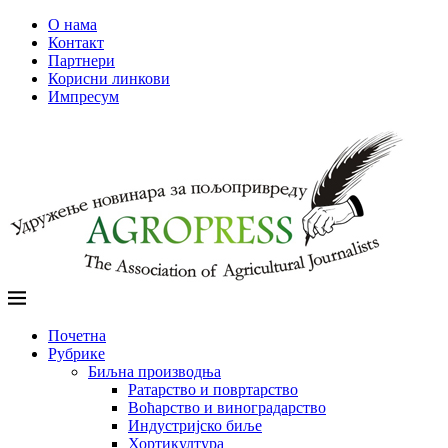
О нама
Контакт
Партнери
Корисни линкови
Импресум
Почетна
Рубрике
Биљна производња
Ратарство и повртарство
Воћарство и виноградарство
Индустријско биље
Хортикултура