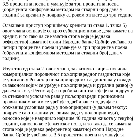
3,5 процентна поена и умањује за три процентна поена
(обрачуната конформном методом на стварни број дана у
години) за кредитну подршку са роком отплате до три године.
Олакшани приступ коришћењу кредита из става 1. тачка 5)
овог члана остварује се кроз субвенционисање дела камате на
кредит, и то тако да се каматна стопа која је једнака
референтној каматној стопи Народне банке Србије увећава за
четири процентна поена и умањује за три процентна поена
(обрачуната конформном методом на стварни број дана у
години).
Изузетно од става 2. овог члана, за физичко лице – носиоца
комерцијалног породичног пољопривредног газдинства које
је уписано у Регистар пољопривредних газдинстава у складу
са законом којим се уређује пољопривреда и рурални развој (у
даљем тексту: Регистар) са пребивалиштем које је на подручју
са отежаним условима рада у пољопривреди прописаним
правилником којим се уређује одређивање подручја са
отежаним условима рада у пољопривреди (у даљем тексту:
подручје са отежаним условима рада у пољопривреди),
односно које је навршило највише 40 година живота у текућој
години, односно које је женског пола, и то тако да се каматна
стопа која је једнака референтној каматној стопи Народне
банке Србије увећава за 3,5 процентна поена и умањује за