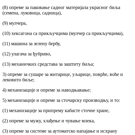
(8) опреме за паковање садног материјала украсног биља
(семена, луковица, садница),
(9) мулчера,
(10) хексагона са прикључцима (мулчер са прикључцима),
(11) машина за зелену бербу,
(12) улагача за ђубриво,
(13) механичких средстава за заштиту биља;
3) опреме за сушаре за житарице, уљарице, поврће, воће и
лековито биље;
4) механизације и опреме за наводњавање;
5) механизације и опреме за сточарску производњу, и то:
(1) механизације за припрему кабасте сточне хране,
(2) опреме за мужу, хлађење и чување млека,
(3) опреме за системе за аутоматско напајање и исхрану