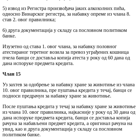
5) извод из Регистра произвођача јаких алкохолних пића,
односно Винарског регистра, за набавку опреме из члана 8.
став 2. овог правилника;
6) друга документација у складу са пословном политиком
банке.
Изузетно од става 1. овог члана, за набавку половног
атестираног теретног возила за превоз уграђених кошница
пчела банци се доставља копија атеста у року од 60 дана од
дана испоруке предмета кредита.
Члан 15
Уз захтев за одобрење за набавку хране за животиње из члана
10. овог правилника, пре пуштања кредита у течај, банци се
подноси предрачун за набавку хране за животиње.
После пуштања кредита у течај за набавку хране за животиње
из члана 10. овог правилника, најкасније у року од 30 дана од
дана испоруке предмета кредита, банци се доставља копија
рачуна за набављени предмет кредита, а оригинал рачуна на
увид, као и друга документација у складу са пословном
политиком банке.