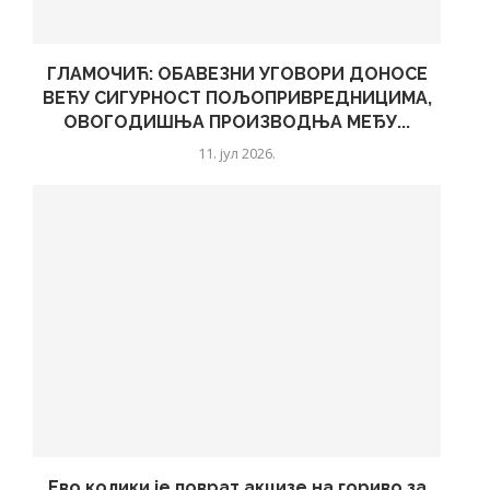
ГЛАМОЧИЋ: ОБАВЕЗНИ УГОВОРИ ДОНОСЕ
ВЕЋУ СИГУРНОСТ ПОЉОПРИВРЕДНИЦИМА,
ОВОГОДИШЊА ПРОИЗВОДЊА МЕЂУ...
11. јул 2026.
Ево колики је поврат акцизе на гориво за