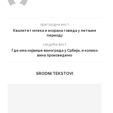
претходна вест
Квалитет млека и исхрана говеда у летњем
периоду
следећа вест
Где има највише винограда у Србији, и колико
вина произведемо
SRODNI TEKSTOVI