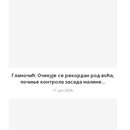
Гламочић: Очекује се рекордан род воћа,
почиње контрола засада малине...
11. јун 2026.