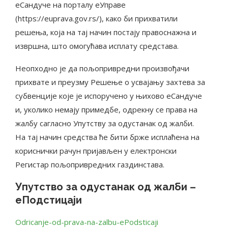
еСандуче на порталу еУправе
(https://euprava.gov.rs/), како би прихватили
решења, која на тај начин постају правоснажна и
извршна, што омогућава исплату средстава.
Неопходно је да пољопривредни произвођачи
прихвате и преузму Решење о усвајању захтева за
субвенције које је испоручено у њихово еСандуче
и, уколико немају примедбе, одрекну се права на
жалбу сагласно Упутству за одустанак од жалби.
На тај начин средства ће бити брже исплаћена на
кориснички рачун пријављен у електронски
Регистар пољопривредних газдинстава.
Упутство за одустанак од жалби –
еПодстицаји
Odricanje-od-prava-na-zalbu-ePodsticaji