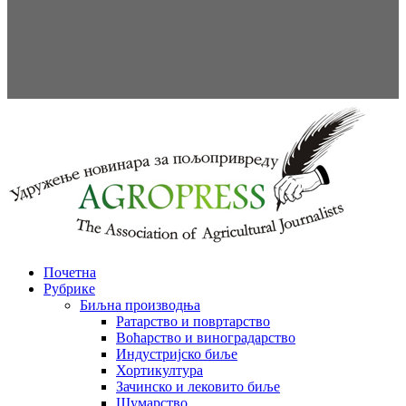
Почетна
Рубрике
Биљна производња
Ратарство и повртарство
Воћарство и виноградарство
Индустријско биље
Хортикултура
Зачинско и лековито биље
Шумарство