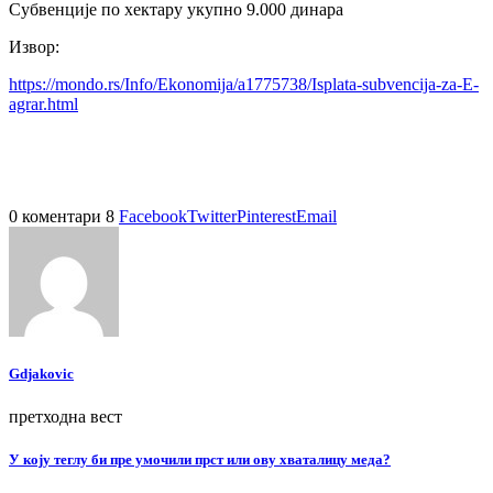
Субвенције по хектару укупно 9.000 динара
Извор:
https://mondo.rs/Info/Ekonomija/a1775738/Isplata-subvencija-za-E-
agrar.html
0 коментари
8
Facebook
Twitter
Pinterest
Email
Gdjakovic
претходна вест
У коју теглу би пре умочили прст или ову хваталицу меда?