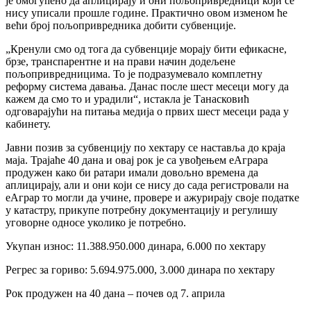
је омогућено да аплицирају и они пољопривредници који се
нису уписали прошле године. Практично овом изменом ће
већи број пољопривредника добити субвенције.
„Кренули смо од тога да субвенције морају бити ефикасне,
брзе, транспарентне и на прави начин додељене
пољопривредницима. То је подразумевало комплетну
реформу система давања. Данас после шест месеци могу да
кажем да смо то и урадили“, истакла је Танасковић
одговарајући на питања медија о првих шест месеци рада у
кабинету.
Јавни позив за субвенцију по хектару се наставља до краја
маја. Трајаће 40 дана и овај рок је са увођењем еАграра
продужен како би ратари имали довољно времена да
аплицирају, али и они који се нису до сада регистровали на
еАграр то могли да учине, провере и ажурирају своје податке
у катастру, прикупе потребну документацију и регулишу
уговорне односе уколико је потребно.
Укупан износ: 11.388.950.000 динара, 6.000 по хектару
Регрес за гориво: 5.694.975.000, 3.000 динара по хектару
Рок продужен на 40 дана – почев од 7. априла