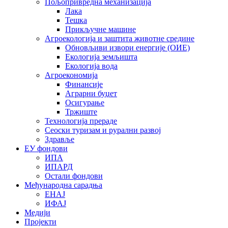
Пољопривредна механизација
Лака
Тешка
Прикључне машине
Агроекологија и заштита животне средине
Обновљиви извори енергије (ОИЕ)
Екологија земљишта
Екологија вода
Агроекономија
Финансије
Аграрни буџет
Осигурање
Тржиште
Технологија прераде
Сеоски туризам и рурални развој
Здравље
ЕУ фондови
ИПА
ИПАРД
Остали фондови
Међународна сарадња
ЕНАЈ
ИФАЈ
Медији
Пројекти