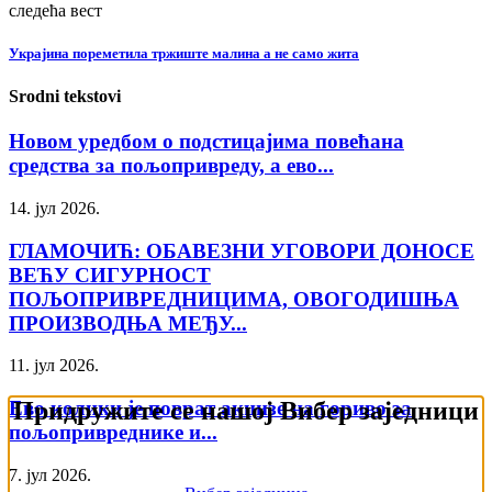
следећа вест
Украјина пореметила тржиште малина а не само жита
Srodni tekstovi
Новом уредбом о подстицајима повећана
средства за пољопривреду, а ево...
14. јул 2026.
ГЛАМОЧИЋ: ОБАВЕЗНИ УГОВОРИ ДОНОСЕ
ВЕЋУ СИГУРНОСТ
ПОЉОПРИВРЕДНИЦИМА, ОВОГОДИШЊА
ПРОИЗВОДЊА МЕЂУ...
11. јул 2026.
Придружите се нашој Вибер заједници
Ево колики је поврат акцизе на гориво за
пољопривреднике и...
7. јул 2026.