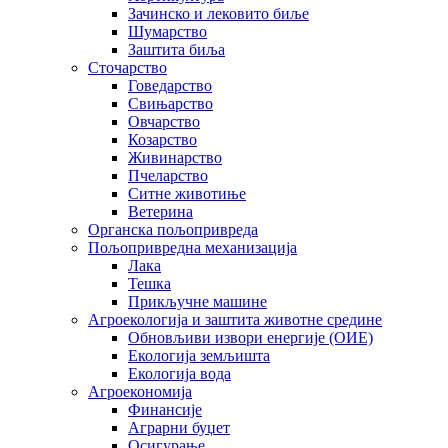
Зачинско и лековито биље
Шумарство
Заштита биља
Сточарство
Говедарство
Свињарство
Овчарство
Козарство
Живинарство
Пчеларство
Ситне животиње
Ветерина
Органска пољопривреда
Пољопривредна механизација
Лака
Тешка
Прикључне машине
Агроекологија и заштита животне средине
Обновљиви извори енергије (ОИЕ)
Екологија земљишта
Екологија вода
Агроекономија
Финансије
Аграрни буџет
Осигурање