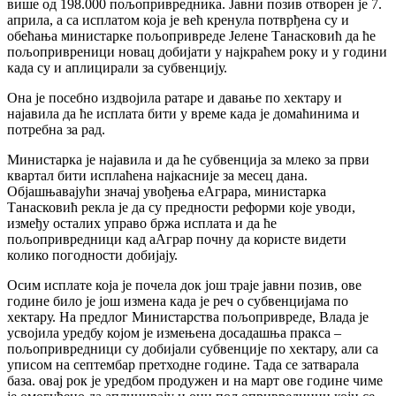
више од 198.000 пољопривредника. Јавни позив отворен је 7.
априла, а са исплатом која је већ кренула потврђена су и
обећања министарке пољопривреде Јелене Танасковић да ће
пољопривреници новац добијати у најкраћем року и у години
када су и аплицирали за субвенцију.
Она је посебно издвојила ратаре и давање по хектару и
најавила да ће исплата бити у време када је домаћинима и
потребна за рад.
Министарка је најавила и да ће субвенција за млеко за први
квартал бити исплаћена најкасније за месец дана.
Објашњавајући значај увођења еАграра, министарка
Танасковић рекла је да су предности реформи које уводи,
између осталих управо бржа исплата и да ће
пољопривредници кад аАграр почну да користе видети
колико погодности добијају.
Осим исплате која је почела док још траје јавни позив, ове
године било је још измена када је реч о субвенцијама по
хектару. На предлог Министарства пољопривреде, Влада је
усвојила уредбу којом је измењена досадашња пракса –
пољопривредници су добијали субвенције по хектару, али са
уписом на септембар претходне године. Тада се затварала
база. овај рок је уредбом продужен и на март ове године чиме