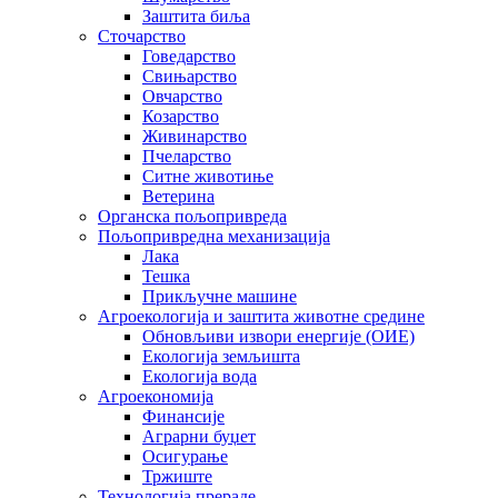
Заштита биља
Сточарство
Говедарство
Свињарство
Овчарство
Козарство
Живинарство
Пчеларство
Ситне животиње
Ветерина
Органска пољопривреда
Пољопривредна механизација
Лака
Тешка
Прикључне машине
Агроекологија и заштита животне средине
Обновљиви извори енергије (ОИЕ)
Екологија земљишта
Екологија вода
Агроекономија
Финансије
Аграрни буџет
Осигурање
Тржиште
Технологија прераде