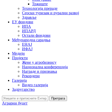
Тржиште
Технологија прераде
Сеоски туризам и рурални развој
Здравље
ЕУ фондови
ИПА
ИПАРД
Остали фондови
Међународна сарадња
ЕНАЈ
ИФАЈ
Медији
Пројекти
Жене у агробизнису
Национална конференција
Награде и признања
Рекордери
Галерија
Видео галерија
Задругарство
Претрага
Аграрни буџет