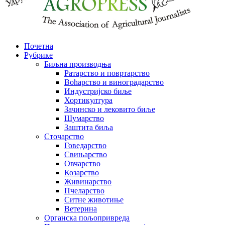
Почетна
Рубрике
Биљна производња
Ратарство и повртарство
Воћарство и виноградарство
Индустријско биље
Хортикултура
Зачинско и лековито биље
Шумарство
Заштита биља
Сточарство
Говедарство
Свињарство
Овчарство
Козарство
Живинарство
Пчеларство
Ситне животиње
Ветерина
Органска пољопривреда