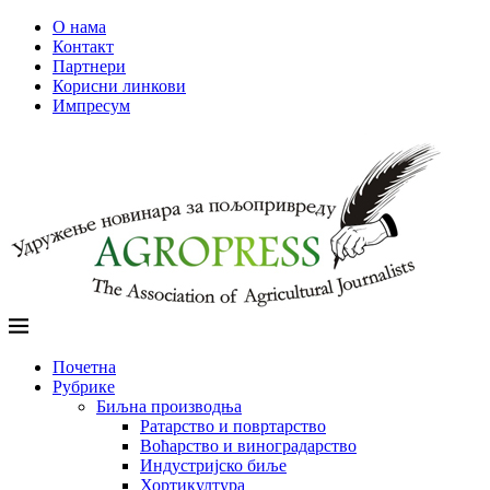
О нама
Контакт
Партнери
Корисни линкови
Импресум
Почетна
Рубрике
Биљна производња
Ратарство и повртарство
Воћарство и виноградарство
Индустријско биље
Хортикултура