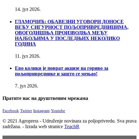
14. јул 2026.
ГЛАМОЧИЋ: ОБАВЕЗНИ УГОВОРИ ДОНОСЕ
ВЕЋУ СИГУРНОСТ ПОЉОПРИВРЕДНИЦИМА,
ОВОГОДИШЊА ПРОИЗВОДЊА МЕЂУ
НАЈБОЉИМА У ПОСЛЕДЊИХ НЕКОЛИКО
ГОДИНА
11. јул 2026.
Ево колики је поврат акцизе на гориво за
пољопривреднике и зашто се мењао!
7. јул 2026.
Пратите нас на друштвеним мрежама
Facebook
Twitter
Instagram
Youtube
© 2021 Agropress - Udruženje novinara za poljoprivredu. Sva prava
zadržana. - Izrada web stranice
TeachR