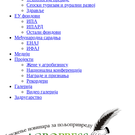
Сеоски туризам и рурални развој
Здравље
ЕУ фондови
ИПА
ИПАРД
Остали фондови
Међународна сарадња
ЕНАЈ
ИФАЈ
Медији
Пројекти
Жене у агробизнису
Национална конференција
Награде и признања
Рекордери
Галерија
Видео галерија
Задругарство