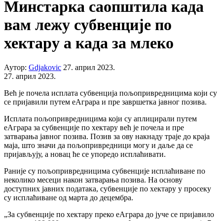
Минстарка саопштила када
вам лежу субвенције по
хектару а када за млеко
Аутор:
Gdjakovic
27. април 2023.
27. април 2023.
Већ је почела исплата субвенција пољопривредницима који су
се пријавили путем еАграра и пре завршетка јавног позива.
Исплата пољопривредницима који су аплицирали путем
еАграра за субвенције по хектару већ је почела и пре
затварања јавног позива. Позив за ову накнаду траје до краја
маја, што значи да пољопривредници могу и даље да се
пријављују, а новац ће се упоредо исплаћивати.
Раније су пољопривредницима субвенције исплаћиване по
неколико месеци након затварања позива. На основу
доступних јавних података, субвенције по хектару у просеку
су исплаћиване од марта до децембра.
„За субвенције по хектару преко еАграра до јуче се пријавило