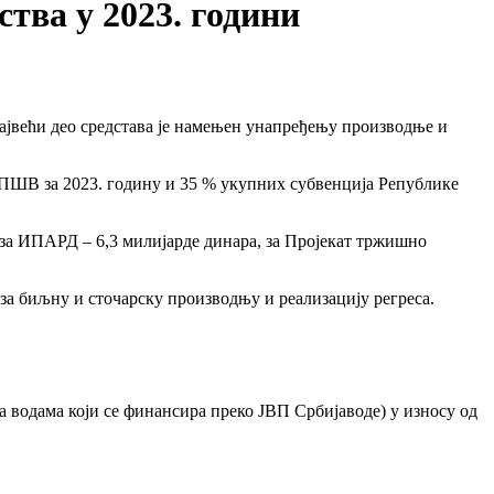
тва у 2023. години
највећи део средстава је намењен унапређењу производње и
ПШВ за 2023. годину и 35 % укупних субвенција Републике
, за ИПАРД – 6,3 милијарде динара, за Пројекат тржишно
 за биљну и сточарску производњу и реализацију регреса.
а водама који се финансира преко ЈВП Србијаводе) у износу од