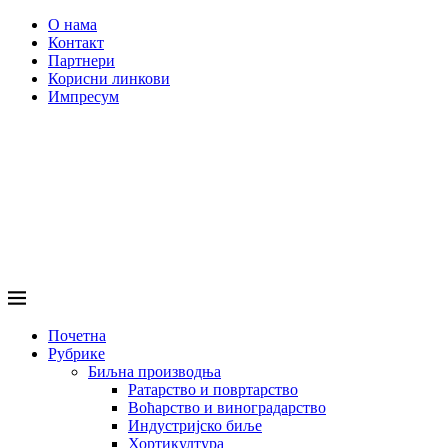
О нама
Контакт
Партнери
Корисни линкови
Импресум
Почетна
Рубрике
Биљна производња
Ратарство и повртарство
Воћарство и виноградарство
Индустријско биље
Хортикултура