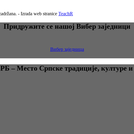
adržana. - Izrada web stranice
TeachR
Придружите се нашој Вибер заједници
Вибер заједница
 – Место Српске традиције, културе и