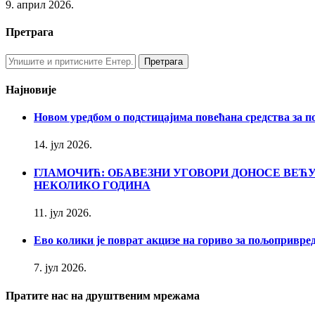
9. април 2026.
Претрага
Најновије
Новом уредбом о подстицајима повећана средства за п
14. јул 2026.
ГЛАМОЧИЋ: ОБАВЕЗНИ УГОВОРИ ДОНОСЕ ВЕ
НЕКОЛИКО ГОДИНА
11. јул 2026.
Ево колики је поврат акцизе на гориво за пољопривре
7. јул 2026.
Пратите нас на друштвеним мрежама