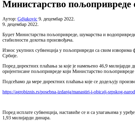
Министарство пољопривреде об
Аутор:
Gdjakovic
9. децембар 2022.
9. децембар 2022.
Буџет Министарства пољопривреде, шумарства и водопривреде з
стабилности дохотка произвођача.
Износ укупних субвенција у пољопривреди са свим изворима ф
Србије.
Поред директних плаћања за које је намењено 46,9 милијарди ди
оријентисане пољопривреде који Министарство пољопривреде 
Подсећамо да мере директних плаћања које се додељују произво
https://agrobiznis.rs/posebna-izdanja/manastiri-i-obicaji-srpskog-naro
Поред исплате субвенција, наставиће се и са улагањима у уређ
1,93 милијарди динара.