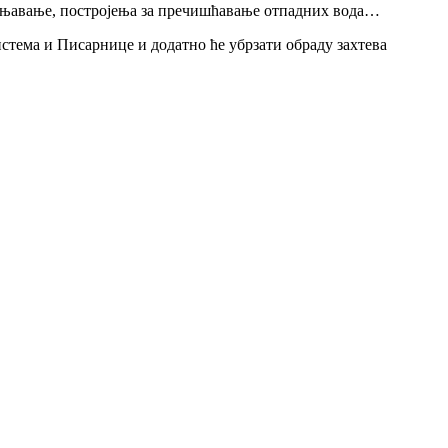
водњавање, постројења за пречишћавање отпадних вода…
стема и Писарнице и додатно ће убрзати обраду захтева