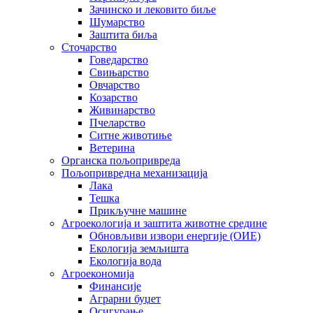
Зачинско и лековито биље
Шумарство
Заштита биља
Сточарство
Говедарство
Свињарство
Овчарство
Козарство
Живинарство
Пчеларство
Ситне животиње
Ветерина
Органска пољопривреда
Пољопривредна механизација
Лака
Тешка
Прикључне машине
Агроекологија и заштита животне средине
Обновљиви извори енергије (ОИЕ)
Екологија земљишта
Екологија вода
Агроекономија
Финансије
Аграрни буџет
Осигурање