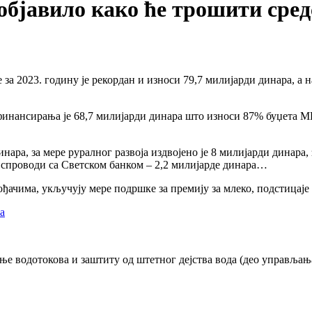
јавило како ће трошити средс
а 2023. годину је рекордан и износи 79,7 милијарди динара, а 
инансирања је 68,7 милијарди динара што износи 87% буџета М
нара, за мере руралног развоја издвојено је 8 милијарди динара
спроводи са Светском банком – 2,2 милијарде динара…
ђачима, укључују мере подршке за премију за млеко, подстицаје
da
ење водотокова и заштиту од штетног дејства вода (део управљањ