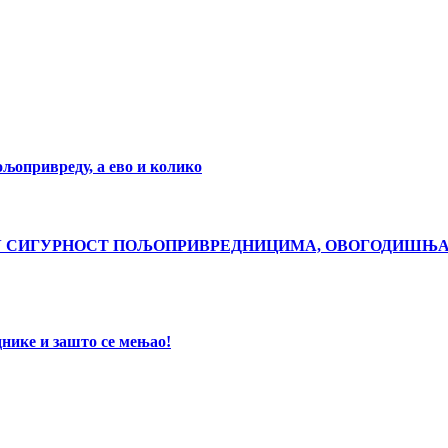
ољопривреду, а ево и колико
ЋУ СИГУРНОСТ ПОЉОПРИВРЕДНИЦИМА, ОВОГОДИШЊ
днике и зашто се мењао!