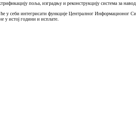
лектрификацију поља, изградњу и реконструкцију система за на
ји ће у себи интегрисати функције Централног Информационог Си
не у истој години и исплате.