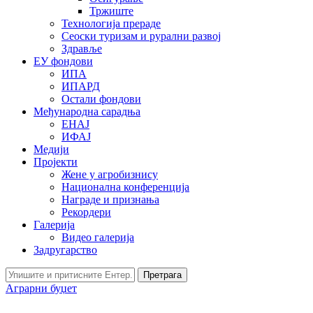
Тржиште
Технологија прераде
Сеоски туризам и рурални развој
Здравље
ЕУ фондови
ИПА
ИПАРД
Остали фондови
Међународна сарадња
ЕНАЈ
ИФАЈ
Медији
Пројекти
Жене у агробизнису
Национална конференција
Награде и признања
Рекордери
Галерија
Видео галерија
Задругарство
Претрага
Аграрни буџет