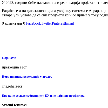
У 2023. години биће настављена и реализација пројеката за е
Радиће се и на дигитализацији и увођењу система е Аграр, ко
стварајући услове да се сви предмети који се приме у току годи
0 коментари
0
Facebook
Twitter
Pinterest
Email
Gdjakovic
претходна вест
Нова шпанска револуција у аграру
следећа вест
Ево како се деле субвенције у ЕУ и ко највише профитира
Srodni tekstovi