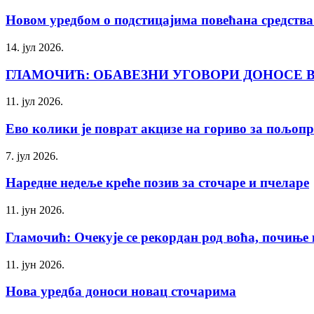
Новом уредбом о подстицајима повећана средства 
14. јул 2026.
ГЛАМОЧИЋ: ОБАВЕЗНИ УГОВОРИ ДОНОСЕ 
11. јул 2026.
Ево колики је поврат акцизе на гориво за пољопр
7. јул 2026.
Наредне недеље креће позив за сточаре и пчеларе
11. јун 2026.
Гламочић: Очекује се рекордан род воћа, почиње 
11. јун 2026.
Нова уредба доноси новац сточарима