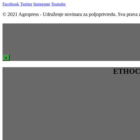
Facebook
Twitter
Instagram
Youtube
© 2021 Agropress - Udruženje novinara za poljoprivredu. Sva prava z
x
ЕТНОСРБ