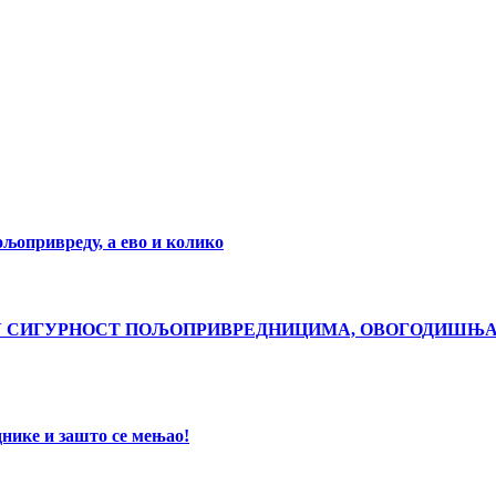
ољопривреду, а ево и колико
ЋУ СИГУРНОСТ ПОЉОПРИВРЕДНИЦИМА, ОВОГОДИШЊ
днике и зашто се мењао!