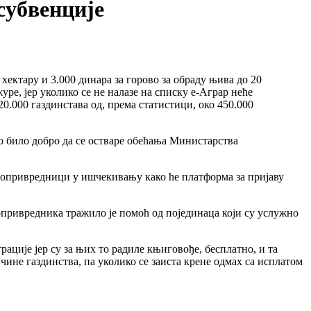
субвенције
хектару и 3.000 динара за горово за обраду њива до 20
уре, јер уколико се не налазе на списку е-Аграр неће
0.000 газдинстава од, према статистици, око 450.000
ато било добро да се остваре обећања Министарства
љопривредници у ишчекивању како ће платформа за пријаву
опривредника тражило је помоћ од појединаца који су услужно
ције јер су за њих то радиле књиговође, бесплатно, и та
чине газдинства, па уколико се заиста крене одмах са исплатом