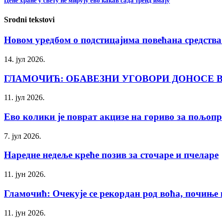
Цене хране у свету не мирују ево какав сада тренд имају
Srodni tekstovi
Новом уредбом о подстицајима повећана средства 
14. јул 2026.
ГЛАМОЧИЋ: ОБАВЕЗНИ УГОВОРИ ДОНОСЕ 
11. јул 2026.
Ево колики је поврат акцизе на гориво за пољопр
7. јул 2026.
Наредне недеље креће позив за сточаре и пчеларе
11. јун 2026.
Гламочић: Очекује се рекордан род воћа, почиње 
11. јун 2026.