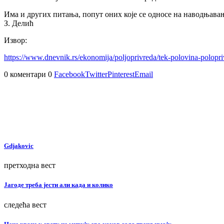
Има и других питања, попут оних које се односе на наводњавање
З. Делић
Извор:
https://www.dnevnik.rs/ekonomija/poljoprivreda/tek-polovina-polopri
0 коментари
0
Facebook
Twitter
Pinterest
Email
Gdjakovic
претходна вест
Јагоде треба јести али када и колико
следећа вест