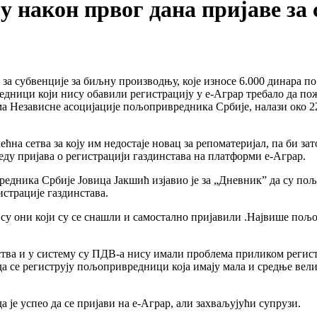
у након првог дана пријаве за 
за субвенције за биљну производњу, које износе 6.000 динара по 
редници који нису обавили регистрацију у е-Аграр требало да пож
ма Независне асоцијације пољопривредника Србије, налази око 22
ећна сетва за коју им недостаје новац за репоматеријал, па би з
ду пријава о регистрацији газдинстава на платформи е-Аграр.
едника Србије Јовица Јакшић изјавио је за „Дневник” да су по
страције газдинстава.
 су они који су се снашли и самостално пријавили .Највише пољ
тва и у систему су ПДВ-а нису имали проблема приликом регистра
да се региструју пољопривредници која имају мала и средње вели
је успео да се пријави на е-Аграр, али захваљујући супрузи.