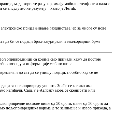
рације, мада користе рачунар, имају мобилне телфоне и налазе
 се апсулутно не разумеју – казао је Летић.
електронско пријавњивање газдинстава јер за многе су нове
аиста да би се подаци брже ажурирали и земљораднци брже
Пољопривредници са којима смо причали кажу да постоје
обно познају и информације се брзо шире.
 времена и до сат да се упишу подаци, посебно кад се не
подаци за пољопривреду уопште. Знаће се колико има
само нагађали. Сада у е-Ааграру мора се скенирати или
љопривредне послове више од 50 одсто, мање од 50 одсто да
мамо пољопривредника којима је то занимање и извор прихода, а