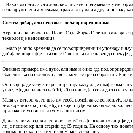
– Иако сматрам да сам довољно писмен и разумем се у информац
се на друштвеним мрежама, тражили су да им други покажу како 
Систем добар, али непознат пољопривредницима
Аграрни аналитичар из Новог Сада Жарко Галетин каже да је т
технологије непознаница.
– Мало је било времена да се пољопривредници упознају и науч
добијали подстијце – казао је Галетин, али је навео да очекује
Оваквих примера има пуно, али има и оних где пољопривредни
обавештења на стаблима дрвећа коме се треба обратити. У неки
Они који раде услужно регистрацију кажу да је плафторма сигур
уписује једна парцела већ 10, 20 па више, јер се онда за сваку 
Мада су ратари љути што им треба помоћ да се региструју, из 
земљорадника који обрађују своје и туђе њиве, односно колико 
приложити уговор о закупу са потписом.
Даље, у пољу радна активност понуђено је неколико опција: д
ли је пензионер или старији од 65 година. На основу тих подат
колико оних који се тим послом баве споредно.