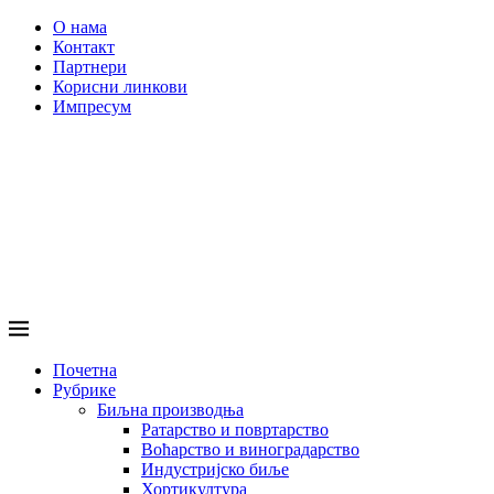
О нама
Контакт
Партнери
Корисни линкови
Импресум
Почетна
Рубрике
Биљна производња
Ратарство и повртарство
Воћарство и виноградарство
Индустријско биље
Хортикултура