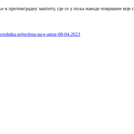
 и противградну заштиту, где се у поља наводе површине које су
vrednika-prijavlena-na-e-agrar-08-04-2023