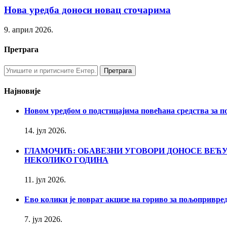
Нова уредба доноси новац сточарима
9. април 2026.
Претрага
Најновије
Новом уредбом о подстицајима повећана средства за п
14. јул 2026.
ГЛАМОЧИЋ: ОБАВЕЗНИ УГОВОРИ ДОНОСЕ ВЕ
НЕКОЛИКО ГОДИНА
11. јул 2026.
Ево колики је поврат акцизе на гориво за пољопривре
7. јул 2026.