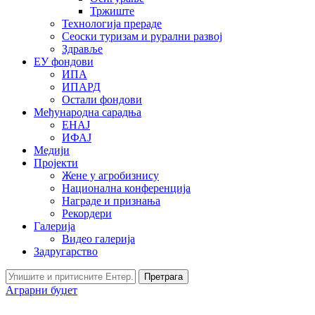
Тржиште
Технологија прераде
Сеоски туризам и рурални развој
Здравље
ЕУ фондови
ИПА
ИПАРД
Остали фондови
Међународна сарадња
ЕНАЈ
ИФАЈ
Медији
Пројекти
Жене у агробизнису
Национална конференција
Награде и признања
Рекордери
Галерија
Видео галерија
Задругарство
Претрага
Аграрни буџет