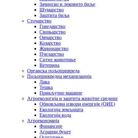
Зачинско и лековито биље
Шумарство
Заштита биља
Сточарство
Говедарство
Свињарство
Овчарство
Козарство
Живинарство
Пчеларство
Ситне животиње
Ветерина
Органска пољопривреда
Пољопривредна механизација
Лака
Тешка
Прикључне машине
Агроекологија и заштита животне средине
Обновљиви извори енергије (ОИЕ)
Екологија земљишта
Екологија вода
Агроекономија
Финансије
Аграрни буџет
Осигурање