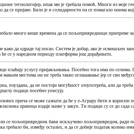
ионе тегнологијер, ипак ми је требала помоћ. Многи из моје ген
да се пријаве. Било је и солидарности па се помагало онима који
ребало много више времена да се пољопривредници припреме за 
е како да одраде тај посао. Систем је добар, ако је осмишљен з
 да ће се у наредном периоду платформа још дорађивати.
ци плаћају услугу пријављивања. Посебно тога има по селима. 
м мањим местима ни не треба такво оглашавање јер се сви међус
на, поуздана, да не постоји могућност злоупотреба, али да треба
парцелу подаци посебно уписују.
њихових прича се може сазнати да ће у е-Аграру бити и корисни 
власника ораница издаје њиве у закуп. Ти подаци су се до сада 
а ли се пољопривредник бави искључиво пољопривредом, ради по
ака требало би, између осталих, и да се добије податак колико и