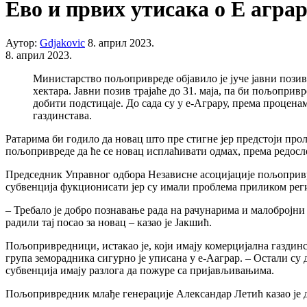
Ево и првих утисака о Е аграр
Аутор:
Gdjakovic
8. април 2023.
8. април 2023.
Министарство пољопривреде објавило је јуче јавни позив 
хектара. Јавни позив трајаће до 31. маја, па би пољоприв
добити подстицаје. До сада су у е-Аграру, према процена
газдинстава.
Ратарима би годило да новац што пре стигне јер предстоји прол
пољопривреде да ће се новац исплаћивати одмах, према редосле
Председник Управног одбора Независне асоцијације пољопривр
субвенција фукционисати јер су имали проблема приликом реги
– Требало је добро познавање рада на рачунарима и малобројни
радили тај посао за новац – казао је Јакшић.
Пољопривредници, истакао је, који имају комерцијална газдинс
група земорадника сигурно је уписана у е-Ааграр. – Остали су 
субвенција имају разлога да пожуре са пријављивањима.
Пољопривредник млађе генерације Александар Летић казао је да 