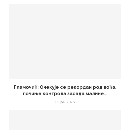
Гламочић: Очекује се рекордан род воћа,
почиње контрола засада малине...
11. јун 2026.