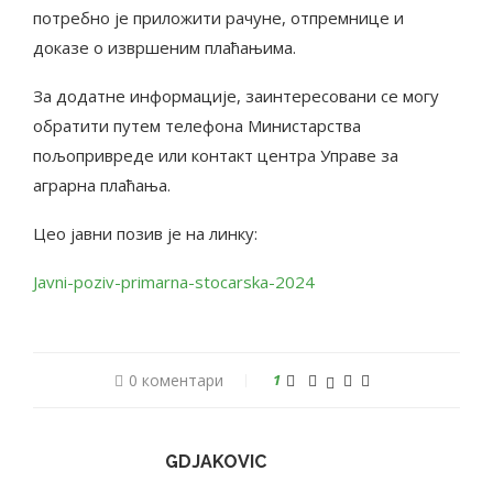
потребно је приложити рачуне, отпремнице и
доказе о извршеним плаћањима​.
За додатне информације, заинтересовани се могу
обратити путем телефона Министарства
пољопривреде или контакт центра Управе за
аграрна плаћања.
Цео јавни позив је на линку:
Javni-poziv-primarna-stocarska-2024
0 коментари
1
GDJAKOVIC