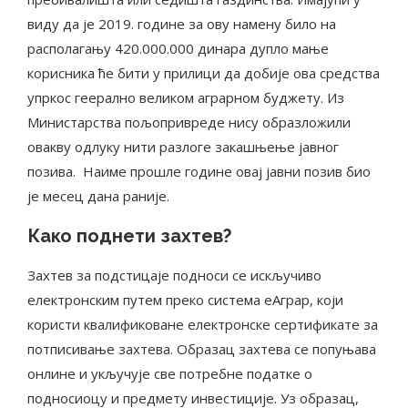
виду да је 2019. године за ову намену било на
располагању 420.000.000 динара дупло мање
корисника ће бити у прилици да добије ова средства
упркос геерално великом аграрном буджету. Из
Министарства пољопривреде нису образложили
овакву одлуку нити разлоге закашњење јавног
позива. Наиме прошле године овај јавни позив био
је месец дана раније.
Како поднети захтев?
Захтев за подстицаје подноси се искључиво
електронским путем преко система еАграр, који
користи квалификоване електронске сертификате за
потписивање захтева. Образац захтева се попуњава
онлине и укључује све потребне податке о
подносиоцу и предмету инвестиције. Уз образац,