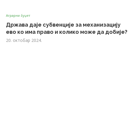
Аграрни буџет
Држава даје субвенције за механизацију
ево ко има право и колико може да добије?
20. октобар 2024.