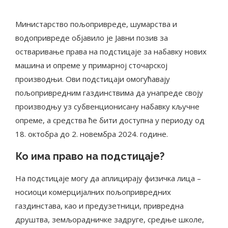
Министарство пољопривреде, шумарства и
водопривреде објавило је Јавни позив за
остваривање права на подстицаје за набавку нових
машина и опреме у примарној сточарској
производњи. Ови подстицаји омогућавају
пољопривредним газдинствима да унапреде своју
производњу уз субвенционисану набавку кључне
опреме, а средства ће бити доступна у периоду од
18. октобра до 2. новембра 2024. године.
Ко има право на подстицаје?
На подстицаје могу да аплицирају физичка лица –
носиоци комерцијалних пољопривредних
газдинстава, као и предузетници, привредна
друштва, земљорадничке задруге, средње школе,