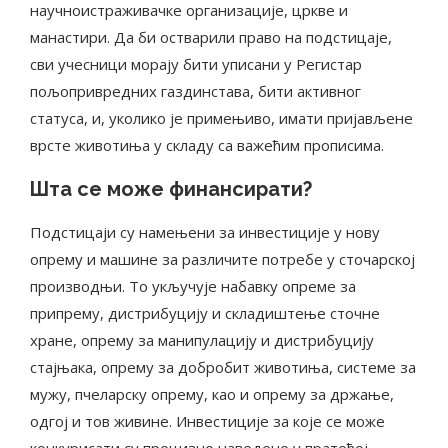
научноистраживачке организације, цркве и
манастири. Да би остварили право на подстицаје,
сви учесници морају бити уписани у Регистар
пољопривредних газдинстава, бити активног
статуса, и, уколико је примењиво, имати пријављене
врсте животиња у складу са важећим прописима​.
Шта се може финансирати?
Подстицаји су намењени за инвестиције у нову
опрему и машине за различите потребе у сточарској
производњи. То укључује набавку опреме за
припрему, дистрибуцију и складиштење сточне
хране, опрему за манипулацију и дистрибуцију
стајњака, опрему за добробит животиња, системе за
мужу, пчеларску опрему, као и опрему за држање,
одгој и тов живине. Инвестиције за које се може