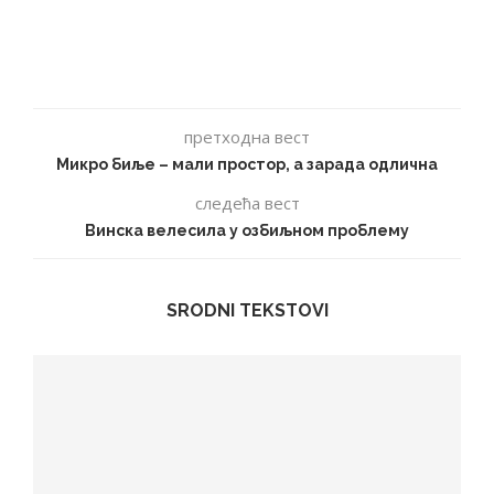
претходна вест
Микро биље – мали простор, а зарада одлична
следећа вест
Винска велесила у озбиљном проблему
SRODNI TEKSTOVI