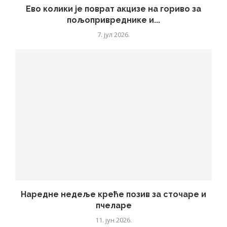
Ево колики је поврат акцизе на гориво за
пољопривреднике и...
7. јул 2026.
Наредне недеље креће позив за сточаре и
пчеларе
11. јун 2026.