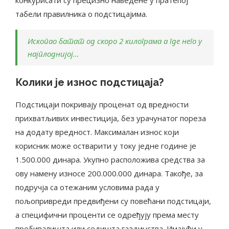
конкурисати су прецизно наведене у пратећој
табели правилника о подстицајима.
Ископао батат од скоро 2 килограма а где него у
најплоднијој…
Колики је износ подстицаја?
Подстицаји покривају проценат од вредности
прихватљивих инвестиција, без урачунатог пореза
на додату вредност. Максималан износ који
корисник може остварити у току једне године је
1.500.000 динара. Укупно расположива средства за
ову намену износе 200.000.000 динара. Такође, за
подручја са отежаним условима рада у
пољопривреди предвиђени су повећани подстицаји,
а специфични проценти се одређују према месту
пребивалишта или седишта газдинства​. Имајући у