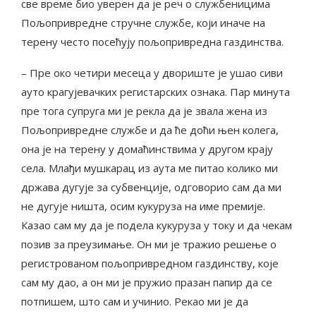
све време био уверен да је реч о службеницима
Пољопривредне стручне службе, који иначе на
терену често посећују пољопривредна газдинства.
– Пре око четири месеца у двориште је ушао сиви
ауто крагујевачких регистарских ознака. Пар минута
пре тога супруга ми је рекла да је звала жена из
Пољопривредне службе и да ће доћи њен колега,
она је на терену у домаћинствима у другом крају
села. Млађи мушкарац из аута ме питао колико ми
држава дугује за субвенције, одговорио сам да ми
не дугује ништа, осим кукуруза на име премије.
Казао сам му да је подела кукуруза у току и да чекам
позив за преузимање. Он ми је тражио решење о
регистрованом пољопривредном газдинству, које
сам му дао, а он ми је пружио празан папир да се
потпишем, што сам и учинио. Рекао ми је да