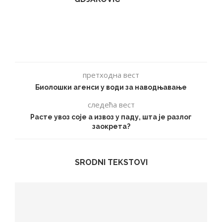
претходна вест
Биолошки агенси у води за наводњавање
следећа вест
Расте увоз соје а извоз у паду, шта је разлог
заокрета?
SRODNI TEKSTOVI