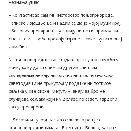
незнања ушао.
– Контактирао сам Министарство пољопривреде,
написао изјашњење и надам се да је мојој муци крај.
Због ових превараната у авлију више не примам ни
оне што из торбе продају чарапе – каже љутито овај
домаћин.
У Пољопривредној саветодавној стручној служби у
Чачку кажу да са овим ни другим сличним
случајевима немају апсолутно ништа, јер њихови
саветодавци не прикупљају податке ни потписе
сељака у ове сврхе. Међутим, знају за бројне
случајеве сељака који им долазе по савет, тврдећи
да су преварени.
– Долазили су код нас да се жале, а реч је о
пољопривредницима из Бреснице, Бечња, Катрге,