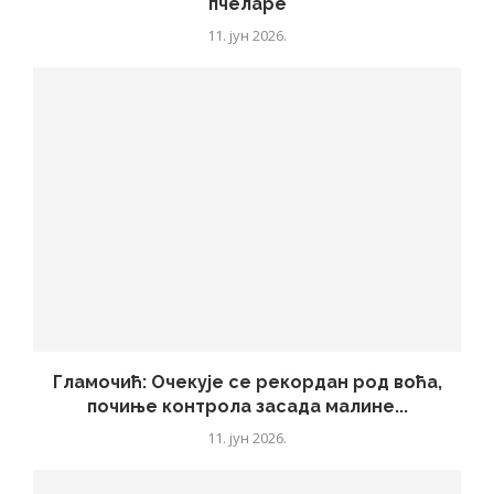
пчеларе
11. јун 2026.
Гламочић: Очекује се рекордан род воћа,
почиње контрола засада малине...
11. јун 2026.