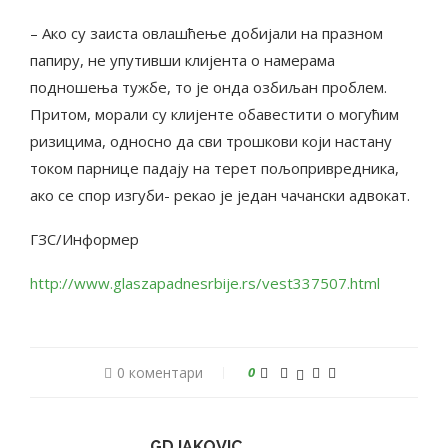
– Ако су заиста овлашћење добијали на празном
папиру, не упутивши клијента о намерама
подношења тужбе, то је онда озбиљан проблем.
Притом, морали су клијенте обавестити о могућим
ризицима, односно да сви трошкови који настану
током парнице падају на терет пољопривредника,
ако се спор изгуби- рекао је један чачански адвокат.
ГЗС/Информер
http://www.glaszapadnesrbije.rs/vest337507.html
0 коментари
0
GDJAKOVIC