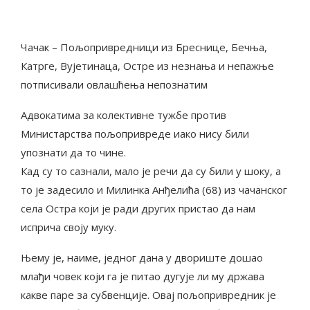
Чачак – Пољопривредници из Бреснице, Бечња,
Катрге, Вујетинаца, Остре из незнања и непажње
потписивали овлашћења непознатим
Адвокатима за колективне тужбе против
Министарства пољопривреде иако нису били
упознати да то чине.
Кад су то сазнали, мало је речи да су били у шоку, а
то је задесило и Милинка Анђелића (68) из чачанског
села Остра који је ради других пристао да нам
исприча своју муку.
Њему је, наиме, једног дана у двориште дошао
млађи човек који га је питао дугује ли му држава
какве паре за субвенције. Овај пољопривредник је