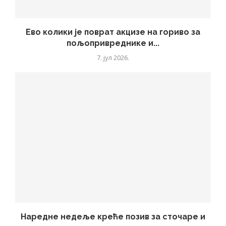
Ево колики је поврат акцизе на гориво за
пољопривреднике и...
7. јул 2026.
Наредне недеље креће позив за сточаре и