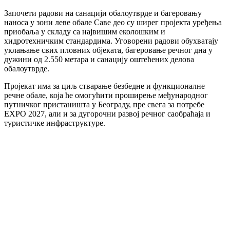
Започети радови на санацији обалоутврде и багеровању
наноса у зони леве обале Саве део су ширег пројекта уређења
приобаља у складу са највишим еколошким и
хидротехничким стандардима. Уговорени радови обухватају
уклањање свих пловних објеката, багеровање речног дна у
дужини од 2.550 метара и санацију оштећених делова
обалоутврде.
Пројекат има за циљ стварање безбедне и функционалне
речне обале, која ће омогућити проширење међународног
путничког пристаништа у Београду, пре свега за потребе
EXPO 2027, али и за дугорочни развој речног саобраћаја и
туристичке инфраструктуре.