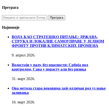
Претрага
Најновије
ВОДА КАО СТРАТЕШКО ПИТАЊЕ: ДРЖАВА,
СТРУКА И ЛОКАЛНЕ САМОУПРАВЕ У ЈЕДНОМ
ФРОНТУ ПРОТИВ КЛИМАТСКИХ ПРОМЕНА
9. април 2026.
Водостаји у паду, без опасности: Србија под
контролом, Сава у порасту али без ризика
31. март 2026.
Ова метода стара вековима даје одличан род уз мање
заливања
16. март 2026.