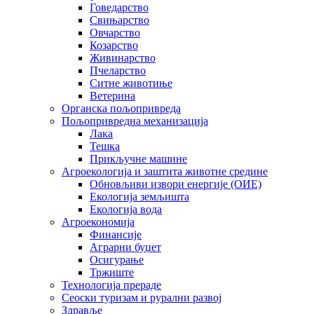
Говедарство
Свињарство
Овчарство
Козарство
Живинарство
Пчеларство
Ситне животиње
Ветерина
Органска пољопривреда
Пољопривредна механизација
Лака
Тешка
Прикључне машине
Агроекологија и заштита животне средине
Обновљиви извори енергије (ОИЕ)
Екологија земљишта
Екологија вода
Агроекономија
Финансије
Аграрни буџет
Осигурање
Тржиште
Технологија прераде
Сеоски туризам и рурални развој
Здравље