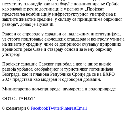
несметану пловидбу, као и за будуће позиционирање Србије
као значајне речне дестинације у региону. „Пројекат
представља комбинацију инфраструктурног унапређења и
заштите животне средине, у складу са принципима одрживог
развоја“, додао је Пузовић.
Радови се спроводе у сарадњи са надлежним институцијама,
уз строго поштовање еколошких стандарда и контролу утицаја
на животну средину, чиме се доприноси очувању природних
вредности реке Саве и стварају основи за њену одрживу
употребу.
Пројекат санације Савског приобаља део је шире визије
развоја урбаног, саобраћајног и туристичког потенцијала
Београда, као и планова Републике Србије да се на EXPO
2027 представи као модеран и одговоран домаћин.
Министарство пољопривреде, шумарства и водопривреде
ФОТО: ТАНЈУГ
0 коментари
0
Facebook
Twitter
Pinterest
Email