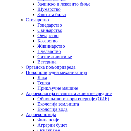
Зачинско и лековито биље
Шумарство
Заштита биља
Сточарство
Говедарство
Свињарство
Овчарство
Козарство
Живинарство
Пчеларство
Ситне животиње
Ветерина
Органска пољопривреда
Пољопривредна механизација
Лака
Тешка
Прикључне машине
Агроекологија и заштита животне средине
Обновљиви извори енергије (ОИЕ)
Екологија земљишта
Екологија вода
Агроекономија
Финансије
Аграрни буџет
Осигурање