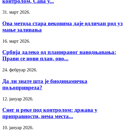
контролом, Сава у...
31. март 2026.
Ова метода стара вековима даје одличан род уз
мање заливања
16. март 2026.
Србија далеко од планираног наводњавања:
Прави се нови план, ово...
24. фебруар 2026.
Да ли знате шта је биодинамичка
пољопривреда?
12. јануар 2026.
Снег и реке под контролом: држава у
приправности, нема места...
10. јануар 2026.