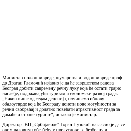
Министар пољопривреде, шумарства и водопривреде проф.
др Драган Гламочић изјавио је да ће завршетком радова
Београд добити савремену речну луку која ће остати трајно
наслеђе, подржавајући туризам и економски развој града.
„Након више од седам деценија, почињемо обнову
обалоутврде која ће Београду донети нове могућности за
речни саобраћај и додатно повећати атрактивност града за
домаће и стране туристе“, истакао је министар.
Директор ЈВП „Србијаводе“ Горан Пузовић нагласио је да се
овим радовима обезбеђују предуслови за безбедну и