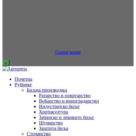
Сазнај више
x
Почетна
Рубрике
Биљна производња
Ратарство и повртарство
Воћарство и виноградарство
Индустријско биље
Хортикултура
Зачинско и лековито биље
Шумарство
Заштита биља
Сточарство