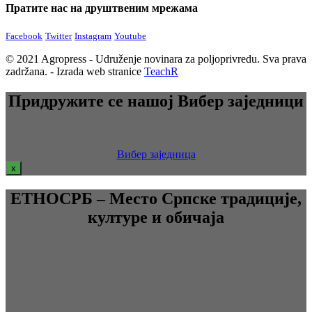
Пратите нас на друштвеним мрежама
Facebook
Twitter
Instagram
Youtube
© 2021 Agropress - Udruženje novinara za poljoprivredu. Sva prava
zadržana. - Izrada web stranice
TeachR
Придружите се нашој Вибер заједници
Вибер заједница
x
ЕТНОСРБ – Место Српске традиције,
културе и обичаја