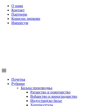
О нама
Контакт
Партнери
Корисни линкови
Импресум
Почетна
Рубрике
Биљна производња
Ратарство и повртарство
Воћарство и виноградарство
Индустријско биље
Хортикултура