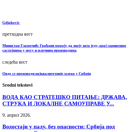
Gdjakovic
претходна вест
Министар Гламочић: Грађани морају да знају шта једу, крај скривеним
састојцима у месу и млечним производима
следећа вест
Овде се производи најквалитетније млеко у Србији
Srodni tekstovi
ВОДА КАО СТРАТЕШКО ПИТАЊЕ: ДРЖАВА,
СТРУКА И ЛОКАЛНЕ САМОУПРАВЕ У...
9. април 2026.
Водостаји у паду, без опасности: Србија под