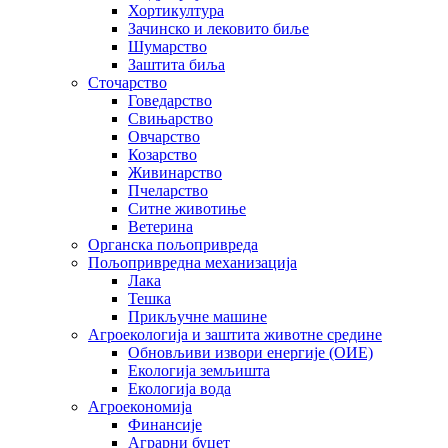
Хортикултура
Зачинско и лековито биље
Шумарство
Заштита биља
Сточарство
Говедарство
Свињарство
Овчарство
Козарство
Живинарство
Пчеларство
Ситне животиње
Ветерина
Органска пољопривреда
Пољопривредна механизација
Лака
Тешка
Прикључне машине
Агроекологија и заштита животне средине
Обновљиви извори енергије (ОИЕ)
Екологија земљишта
Екологија вода
Агроекономија
Финансије
Аграрни буџет