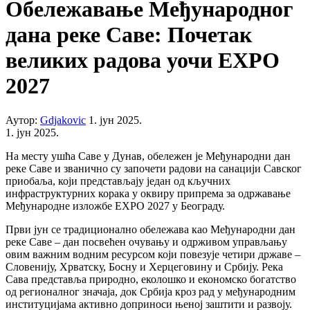
Oбележавање Међународног
дана реке Саве: Почетак
великих радова уочи EXPO
2027
Аутор:
Gdjakovic
1. јун 2025.
1. јун 2025.
На месту ушћа Саве у Дунав, обележен је Међународни дан
реке Саве и званично су започети радови на санацији Савског
приобаља, који представљају један од кључних
инфраструктурних корака у оквиру припрема за одржавање
Међународне изложбе EXPO 2027 у Београду.
Први јун се традиционално обележава као Међународни дан
реке Саве – дан посвећен очувању и одрживом управљању
овим важним водним ресурсом који повезује четири државе –
Словенију, Хрватску, Босну и Херцеговину и Србију. Река
Сава представља природно, еколошко и економско богатство
од регионалног значаја, док Србија кроз рад у међународним
институцијама активно доприноси њеној заштити и развоју.