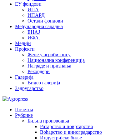
ЕУ фондови
ИПА
ИПАРД
Остали фондови
Међународна сарадња
ЕНАЈ
ИФАЈ
Медији
Пројекти
Жене у агробизнису
Национална конференција
Награде и признања
Рекордери
Галерија
Видео галерија
Задругарство
Почетна
Рубрике
Биљна производња
Ратарство и повртарство
Воћарство и виноградарство
Индустријско биље