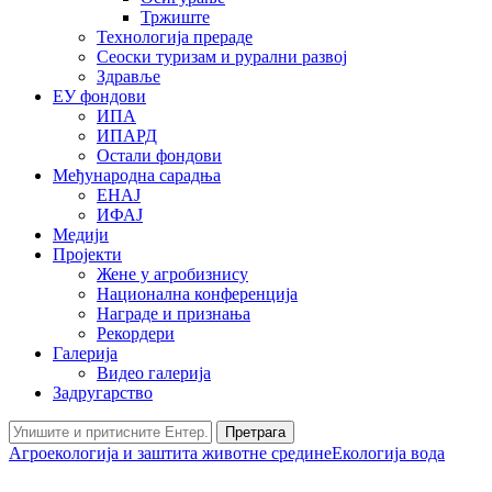
Тржиште
Технологија прераде
Сеоски туризам и рурални развој
Здравље
ЕУ фондови
ИПА
ИПАРД
Остали фондови
Међународна сарадња
ЕНАЈ
ИФАЈ
Медији
Пројекти
Жене у агробизнису
Национална конференција
Награде и признања
Рекордери
Галерија
Видео галерија
Задругарство
Претрага
Агроекологија и заштита животне средине
Екологија вода