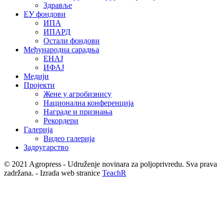
Здравље
ЕУ фондови
ИПА
ИПАРД
Остали фондови
Међународна сарадња
ЕНАЈ
ИФАЈ
Медији
Пројекти
Жене у агробизнису
Национална конференција
Награде и признања
Рекордери
Галерија
Видео галерија
Задругарство
© 2021 Agropress - Udruženje novinara za poljoprivredu. Sva prava
zadržana. - Izrada web stranice
TeachR