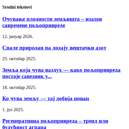
Srodni tekstovi
Очување плодности земљишта – изазов
савремене пољопривреде
12. јануар 2026.
Спале природан па додају вештачки азот
25. октобар 2025.
Земља која чува ваздух — како пољопривреда
постаје савезник у...
18. октобар 2025.
Ко чува земљу — тај добија новац
1. јул 2025.
Регенеративна пољопривреда – тренд или
будућност аграра