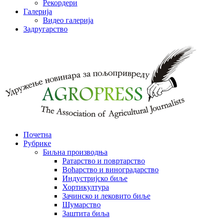
Рекордери
Галерија
Видео галерија
Задругарство
Почетна
Рубрике
Биљна производња
Ратарство и повртарство
Воћарство и виноградарство
Индустријско биље
Хортикултура
Зачинско и лековито биље
Шумарство
Заштита биља