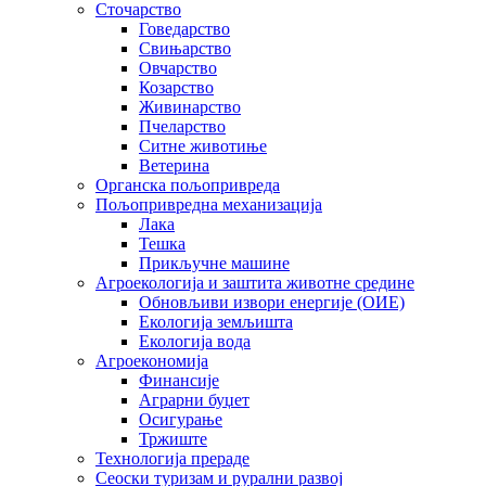
Сточарство
Говедарство
Свињарство
Овчарство
Козарство
Живинарство
Пчеларство
Ситне животиње
Ветерина
Органска пољопривреда
Пољопривредна механизација
Лака
Тешка
Прикључне машине
Агроекологија и заштита животне средине
Обновљиви извори енергије (ОИЕ)
Екологија земљишта
Екологија вода
Агроекономија
Финансије
Аграрни буџет
Осигурање
Тржиште
Технологија прераде
Сеоски туризам и рурални развој