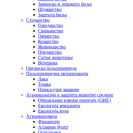
Зачинско и лековито биље
Шумарство
Заштита биља
Сточарство
Говедарство
Свињарство
Овчарство
Козарство
Живинарство
Пчеларство
Ситне животиње
Ветерина
Органска пољопривреда
Пољопривредна механизација
Лака
Тешка
Прикључне машине
Агроекологија и заштита животне средине
Обновљиви извори енергије (ОИЕ)
Екологија земљишта
Екологија вода
Агроекономија
Финансије
Аграрни буџет
Осигурање