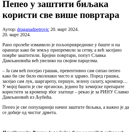
Пепео у заштити биљака
користи све више повртара
Аутор:
draganadpetrovic
20. март 2024.
20. март 2024.
Рано пролеће измамило је пољопривреднике у баште и на
оранице како би земљу припремили за сетву, а већ засејано
поврће заштитили. Бројни повртари, попут Славка
Дамљановића већ увелико на својим парцелма.
– Ја сам већ посејао грашак, превентивно сам сипао пепео
како би све било еколошки чисто и здраво. Поред грашка,
засејао сам лук, шаргарепу, першун, зелену салату, кромпир…
У мојој башти је све органски, једино ћу хемијске препарате
користити за кромпир због златице – рекао је за РИНУ Славко
Дамљановић из Љубића.
Пепео је све популарнији начин заштите биљака, а важно је да
се добије од чистог дрвета.