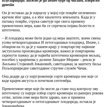
Илустрација: Важно је да пепео буде од чистог, изгорелог
дрвета
Он је истакао да је парцелу у којој сеје поврће оплеменио
кречом због црва, а а због квалитета земљишта. Када је у
питању поврће, струка саветује пре свега примену
превентиних мера, како би се спречила појава болести и
штеточина.
– И плодоред може бити један од мера заштите, значи смена
усева четворогодишњи И петогодишњи плодоред. Иначе, с
обзиром на то да је у нашем крају у повртарству највише
заступљена производња кромпира, важно је повртарима
скренути пажњу да је највећа штеточина кромпиров мољац,
посебно у крајевима у долини Западне Мораве – рекла је
Љиљана Стојковић Јовановић, саветодавац за заштиту биља
Пољопривредне саветодавне стручне службе Чачак.
Она додаје да су најугроженије сорте кромпира оне које се
ваде крајем августа и почетком септембра.
Превентивне мере које би могле да ставе под контролу ову
штеточину су најпре избор сорте кромпира из ранијих рокова
сетве, затим семе мора бити здраво, као и примена
четворогодишњег и петогодишњег плодореда, истакла је
Јовановићева.