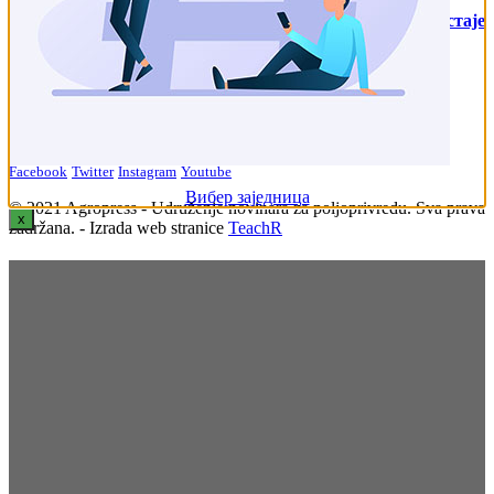
Земља која чува ваздух — како пољопривреда постаје
савезник у борби против климатских промена
18. октобар 2025.
Пратите нас на друштвеним мрежама
Facebook
Twitter
Instagram
Youtube
Вибер заједница
© 2021 Agropress - Udruženje novinara za poljoprivredu. Sva prava
x
zadržana. - Izrada web stranice
TeachR