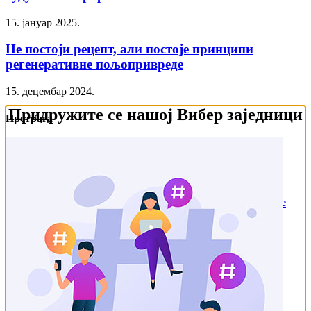
15. јануар 2025.
Не постоји рецепт, али постоје принципи
регенеративне пољопривреде
15. децембар 2024.
Придружите се нашој Вибер заједници
Претрага
Најновије
Очување плодности земљишта – изазов савремене
пољопривреде
12. јануар 2026.
Спале природан па додају вештачки азот
25. октобар 2025.