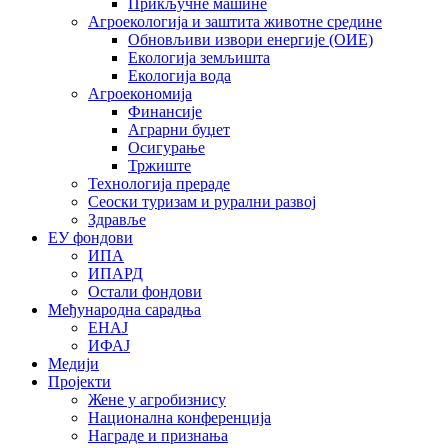
Прикључне машине
Агроекологија и заштита животне средине
Обновљиви извори енергије (ОИЕ)
Екологија земљишта
Екологија вода
Агроекономија
Финансије
Аграрни буџет
Осигурање
Тржиште
Технологија прераде
Сеоски туризам и рурални развој
Здравље
ЕУ фондови
ИПА
ИПАРД
Остали фондови
Међународна сарадња
ЕНАЈ
ИФАЈ
Медији
Пројекти
Жене у агробизнису
Национална конференција
Награде и признања