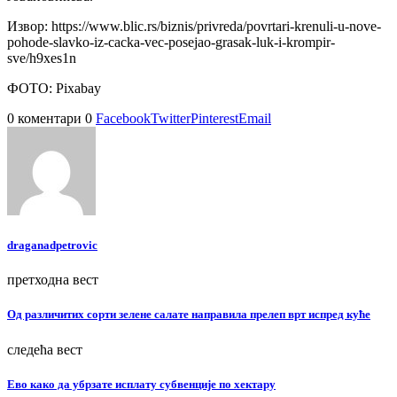
Извор: https://www.blic.rs/biznis/privreda/povrtari-krenuli-u-nove-
pohode-slavko-iz-cacka-vec-posejao-grasak-luk-i-krompir-
sve/h9xes1n
ФОТО: Pixabay
0 коментари
0
Facebook
Twitter
Pinterest
Email
draganadpetrovic
претходна вест
Од различитих сорти зелене салате направила прелеп врт испред куће
следећа вест
Ево како да убрзате исплату субвенције по хектару