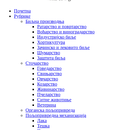
Почетна
Рубрике
Биљна производња
Ратарство и повртарство
Воћарство и виноградарство
Индустријско биље
Хортикултура
Зачинско и лековито биље
Шумарство
Заштита биља
Сточарство
Говедарство
Свињарство
Овчарство
Козарство
Живинарство
Пчеларство
Ситне животиње
Ветерина
Органска пољопривреда
Пољопривредна механизација
Лака
Тешка