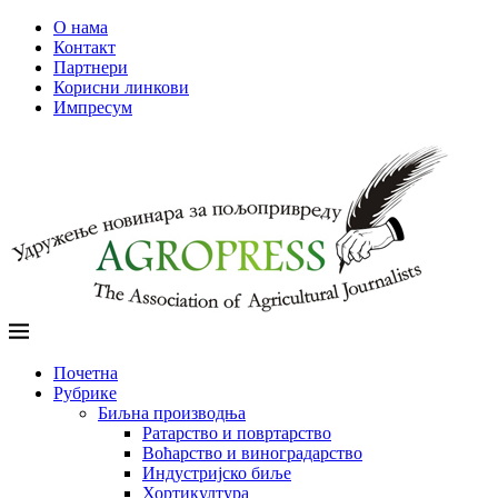
О нама
Контакт
Партнери
Корисни линкови
Импресум
Почетна
Рубрике
Биљна производња
Ратарство и повртарство
Воћарство и виноградарство
Индустријско биље
Хортикултура