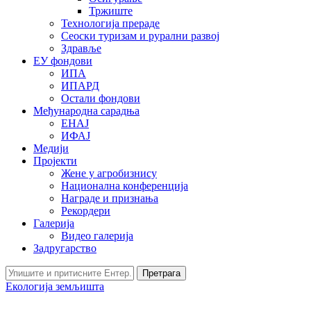
Тржиште
Технологија прераде
Сеоски туризам и рурални развој
Здравље
ЕУ фондови
ИПА
ИПАРД
Остали фондови
Међународна сарадња
ЕНАЈ
ИФАЈ
Медији
Пројекти
Жене у агробизнису
Национална конференција
Награде и признања
Рекордери
Галерија
Видео галерија
Задругарство
Претрага
Екологија земљишта