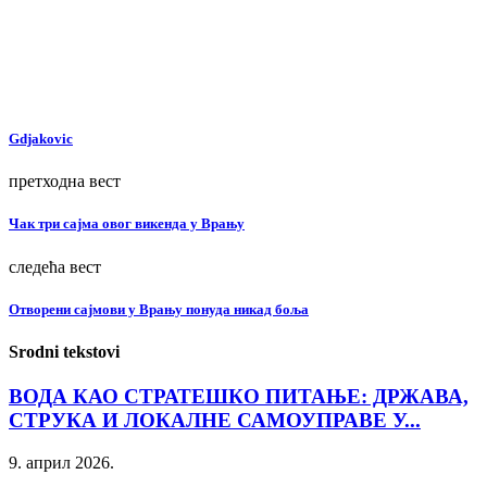
Gdjakovic
претходна вест
Чак три сајма овог викенда у Врању
следећа вест
Отворени сајмови у Врању понуда никад боља
Srodni tekstovi
ВОДА КАО СТРАТЕШКО ПИТАЊЕ: ДРЖАВА,
СТРУКА И ЛОКАЛНЕ САМОУПРАВЕ У...
9. април 2026.