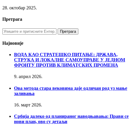
28. октобар 2025.
Претрага
Најновије
ВОДА КАО СТРАТЕШКО ПИТАЊЕ: ДРЖАВА,
СТРУКА И ЛОКАЛНЕ САМОУПРАВЕ У ЈЕДНОМ
ФРОНТУ ПРОТИВ КЛИМАТСКИХ ПРОМЕНА
9. април 2026.
Ова метода стара вековима даје одличан род уз мање
заливања
16. март 2026.
Србија далеко од планираног наводњавања: Прави се
нови план, ово су детаљи