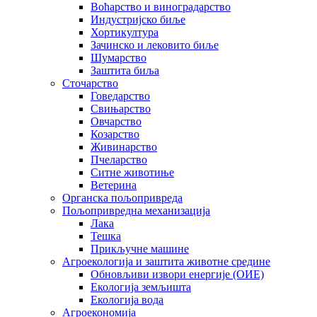
Воћарство и виноградарство
Индустријско биље
Хортикултура
Зачинско и лековито биље
Шумарство
Заштита биља
Сточарство
Говедарство
Свињарство
Овчарство
Козарство
Живинарство
Пчеларство
Ситне животиње
Ветерина
Органска пољопривреда
Пољопривредна механизација
Лака
Тешка
Прикључне машине
Агроекологија и заштита животне средине
Обновљиви извори енергије (ОИЕ)
Екологија земљишта
Екологија вода
Агроекономија