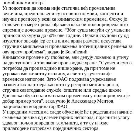
помоћник министра.
Уз подсетник да клима није статичка већ променљива
величина, представљени су основни појмови, концепти и
научне прогнозе у вези са климатским променама. Фокус је
стављен на мере прилагођавања како би пољопривреда што
спремније дочекала промене. “Због суша могући су умањени
приноси кукуруза до 60% ове године. Овакви скупови су од
изузетног значаја јер се на њима врши размена искустава,
стручних мишљења и проналажења потенцијалних решења за
ову врсту проблема“, додао је Богићевић.
Климатске промене су глобалне, али делују локално и утичу
на доступност и трошкове производње хране. “Суочени смо са
потребом да производимо више хране, да при томе не
угрожавамо животну околину, а све то уз учесталије
временске непогоде. Зато ФАО подржава умрежавање
различитих партнера као што су ресорно министарство,
стручне саветодавне службе, општине или средње школе.
Данашња обука о климатским променама у пољопривреди је
добар пример тога”, закључио је Александар Ментов,
национални координатор ФАО.
У наредним месецима следе обуке које ће представити начине
смањења ризика од елементарних непогода, појаснити улогу
здравог пољопривредног земљишта, а ту су и теме
прилагођене потребама појединачних сектора.