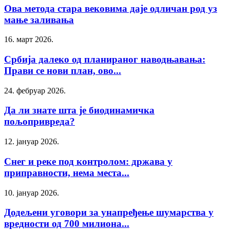
Ова метода стара вековима даје одличан род уз
мање заливања
16. март 2026.
Србија далеко од планираног наводњавања:
Прави се нови план, ово...
24. фебруар 2026.
Да ли знате шта је биодинамичка
пољопривреда?
12. јануар 2026.
Снег и реке под контролом: држава у
приправности, нема места...
10. јануар 2026.
Додељени уговори за унапређење шумарства у
вредности од 700 милиона...