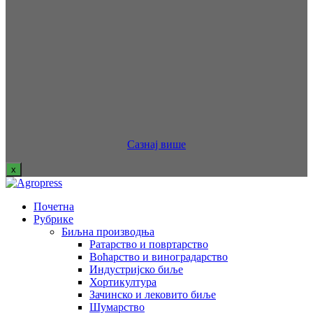
Сазнај више
x
Почетна
Рубрике
Биљна производња
Ратарство и повртарство
Воћарство и виноградарство
Индустријско биље
Хортикултура
Зачинско и лековито биље
Шумарство