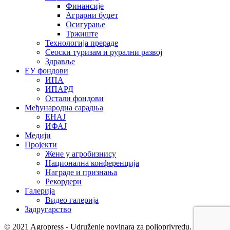
Финансије
Аграрни буџет
Осигурање
Тржиште
Технологија прераде
Сеоски туризам и рурални развој
Здравље
ЕУ фондови
ИПА
ИПАРД
Остали фондови
Међународна сарадња
ЕНАЈ
ИФАЈ
Медији
Пројекти
Жене у агробизнису
Национална конференција
Награде и признања
Рекордери
Галерија
Видео галерија
Задругарство
© 2021 Agropress - Udruženje novinara za poljoprivredu. Sva prava