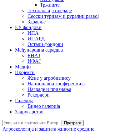
Тржиште
Технологија прераде
Сеоски туризам и рурални развој
Здравље
ЕУ фондови
ИПА
ИПАРД
Остали фондови
Међународна сарадња
ЕНАЈ
ИФАЈ
Медији
Пројекти
Жене у агробизнису
Национална конференција
Награде и признања
Рекордери
Галерија
Видео галерија
Задругарство
Претрага
Агроекологија и заштита животне средине