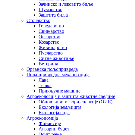
Зачинско и лековито биље
Шумарство
Заштита биља
Сточарство
Говедарство
Свињарство
Овчарство
Козарство
Живинарство
Пчеларство
Ситне животиње
Ветерина
Органска пољопривреда
Пољопривредна механизација
Лака
Тешка
Прикључне машине
Агроекологија и заштита животне средине
Обновљиви извори енергије (ОИЕ)
Екологија земљишта
Екологија вода
Агроекономија
Финансије
Аграрни буџет
Осигурање