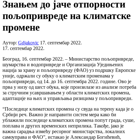
Знањем до јаче отпорности
пољопривреде на климатске
промене
Аутор:
Gdjakovic
17. септембар 2022.
17. септембар 2022.
Београд, 16. септембар 2022. – Министарство пољопривреде,
шумарства и водопривреде и Организација Уједињених
нација за храну и пољопривреду (ФАО) уз подршку Европске
уније, одржали су обуку о климатским променама у
пољопривреди, од 14. до 16. септембра 2022. године. Ово је
прва у низу од шест обука, које произилазе из анализе потреба
за стручним усавршавањем у области климатских промена,
адаптације на њих и управљања ризицима у пољопривреди.
“Последице климатских промена су свуда на терену када је о
Србији реч. Важно је направити систем мера како би
ублажили последице климатских промена попут града, суше,
поплава и других временских неприлика. Такође, јако је
важна сарадња измећу ресорног министарства, локалних
самоуправа и ФАО”, истакао је Александар Богићевић,