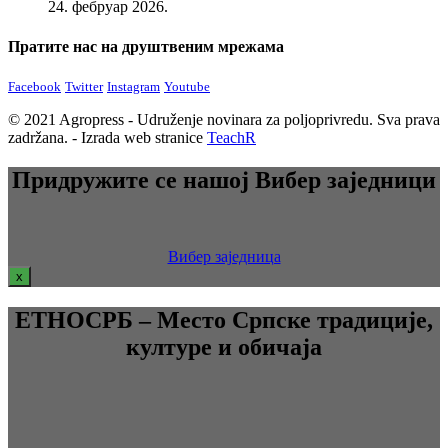
24. фебруар 2026.
Пратите нас на друштвеним мрежама
Facebook
Twitter
Instagram
Youtube
© 2021 Agropress - Udruženje novinara za poljoprivredu. Sva prava
zadržana. - Izrada web stranice
TeachR
Придружите се нашој Вибер заједници
Вибер заједница
x
ЕТНОСРБ – Место Српске традиције,
културе и обичаја