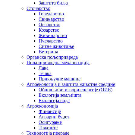
Заштита биља
Сточарство
Говедарство
Свињарство
Овчарство
Козарство
Живинарство
Пчеларство
Ситне животиње
Ветерина
Органска пољопривреда
Пољопривредна механизација
Лака
Тешка
Прикључне машине
Агроекологија и заштита животне средине
Обновљиви извори енергије (ОИЕ)
Екологија земљишта
Екологија вода
Агроекономија
Финансије
Аграрни буџет
Осигурање
Тржиште
Технологија прераде