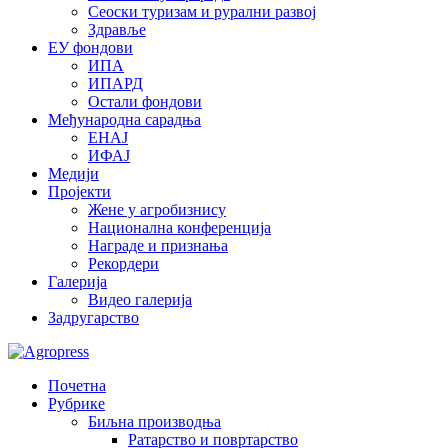
Сеоски туризам и рурални развој
Здравље
ЕУ фондови
ИПА
ИПАРД
Остали фондови
Међународна сарадња
ЕНАЈ
ИФАЈ
Медији
Пројекти
Жене у агробизнису
Национална конференција
Награде и признања
Рекордери
Галерија
Видео галерија
Задругарство
Почетна
Рубрике
Биљна производња
Ратарство и повртарство