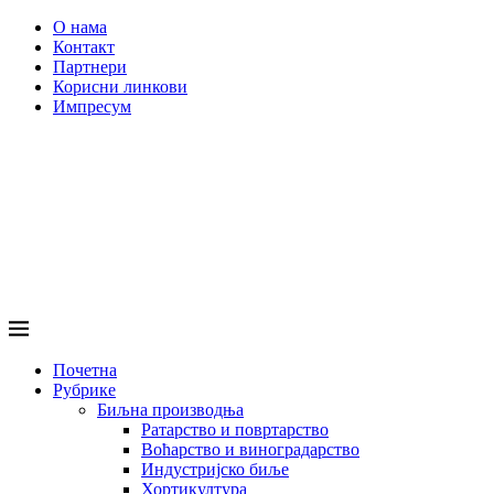
О нама
Контакт
Партнери
Корисни линкови
Импресум
Почетна
Рубрике
Биљна производња
Ратарство и повртарство
Воћарство и виноградарство
Индустријско биље
Хортикултура